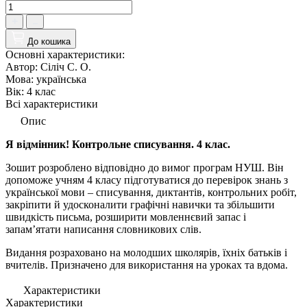
До кошика
Основні характеристики:
Автор:
Сіліч С. О.
Мова:
українська
Вік:
4 клас
Всі характеристики
Опис
Я відмінник! Контрольне списування. 4 клас.
Зошит розроблено відповідно до вимог програм НУШ. Він
допоможе учням 4 класу підготуватися до перевірок знань з
української мови – списування, диктантів, контрольних робіт,
закріпити й удосконалити графічні навички та збільшити
швидкість письма, розширити мовленнєвий запас і
запам’ятати написання словникових слів.
Видання розраховано на молодших школярів, їхніх батьків і
вчителів. Призначено для використання на уроках та вдома.
Характеристики
Характеристики