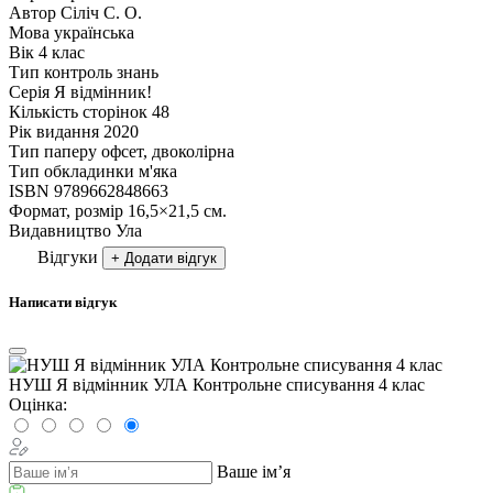
Автор
Сіліч С. О.
Мова
українська
Вік
4 клас
Тип
контроль знань
Серія
Я відмінник!
Кількість сторінок
48
Рік видання
2020
Тип паперу
офсет, двоколірна
Тип обкладинки
м'яка
ISBN
9789662848663
Формат, розмір
16,5×21,5 см.
Видавництво
Ула
Відгуки
+ Додати відгук
Написати відгук
НУШ Я відмінник УЛА Контрольне списування 4 клас
Оцінка:
Ваше ім’я