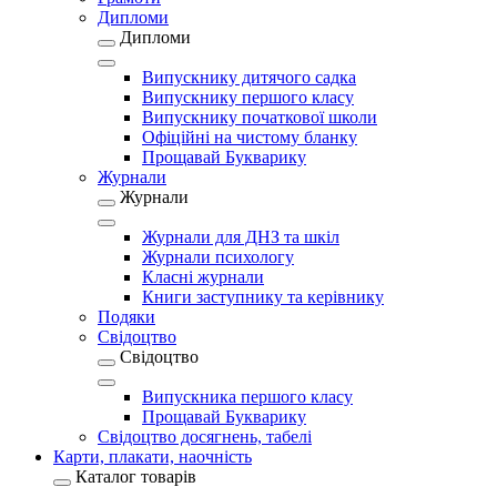
Дипломи
Дипломи
Випускнику дитячого садка
Випускнику першого класу
Випускнику початкової школи
Офіційні на чистому бланку
Прощавай Букварику
Журнали
Журнали
Журнали для ДНЗ та шкіл
Журнали психологу
Класні журнали
Книги заступнику та керівнику
Подяки
Свідоцтво
Свідоцтво
Випускника першого класу
Прощавай Букварику
Свідоцтво досягнень, табелі
Карти, плакати, наочність
Каталог товарів