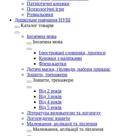
Патріотичні книжки
Психологічні ігри
Розмальовки
Дошкільне навчання НУШ
Каталог товарів
Іноземна мова
Іноземна мова
Ілюстровані словники, прописи
Книжки з наліпками
Флеш-картки
Дитячі маски, гірлянди, набори прикрас
Зошити, тренажери
Зошити, тренажери
Від 2 років
Від 3 років
Від 4 років
Від 5 років
Література вихователю та логопеду
Логопедичні зошити
Малювання, аплікації та ліплення
Малювання, аплікації та ліплення