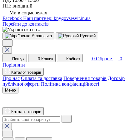
НД: 10:00 - 15:00
ПН: вихідний
Ми в соцмережах
Facebook
Наш партнер: knygovsesvit.in.ua
Перейти до контактів
ua
Українська
Русский
0
Обране
0
Пошук
0
Кошик
Кабінет
Порівняти
Каталог товарів
Про нас
Оплата та доставка
Повернення товарів
Договір
публічної оферти
Політика конфіденційності
Меню
Каталог товарів