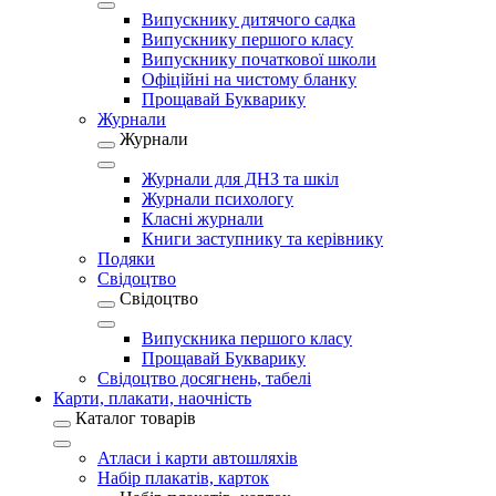
Випускнику дитячого садка
Випускнику першого класу
Випускнику початкової школи
Офіційні на чистому бланку
Прощавай Букварику
Журнали
Журнали
Журнали для ДНЗ та шкіл
Журнали психологу
Класні журнали
Книги заступнику та керівнику
Подяки
Свідоцтво
Свідоцтво
Випускника першого класу
Прощавай Букварику
Свідоцтво досягнень, табелі
Карти, плакати, наочність
Каталог товарів
Атласи і карти автошляхів
Набір плакатів, карток