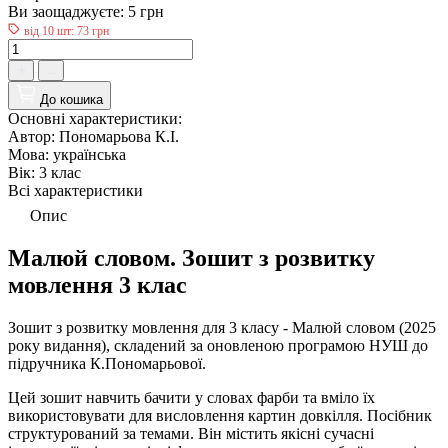
Ви заощаджуєте:
5 грн
від 10 шт: 73 грн
До кошика
Основні характеристики:
Автор:
Пономарьова К.І.
Мова:
українська
Вік:
3 клас
Всі характеристики
Опис
Малюй словом. Зошит з розвитку
мовлення 3 клас
Зошит з розвитку мовлення для 3 класу - Малюй словом (2025
року видання), складений за оновленою програмою НУШ до
підручника К.Пономарьової.
Цей зошит навчить бачити у словах фарби та вміло їх
використовувати для висловлення картин довкілля. Посібник
структурований за темами. Він містить якісні сучасні