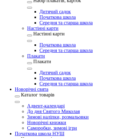
Набір плакатів, карток
Дитячий садок
Початкова школа
Середня та старша школа
Настінні карти
Настінні карти
Початкова школа
Середня та старша школа
Плакати
Плакати
Дитячий садок
Початкова школа
Середня та старша школа
Новорічні свята
Каталог товарів
Адвент-календарі
До дня Святого Миколая
Зимові наліпки, розмальовки
Новорічні книжки
Саморобки, зимові ігри
Початкова школа НУШ