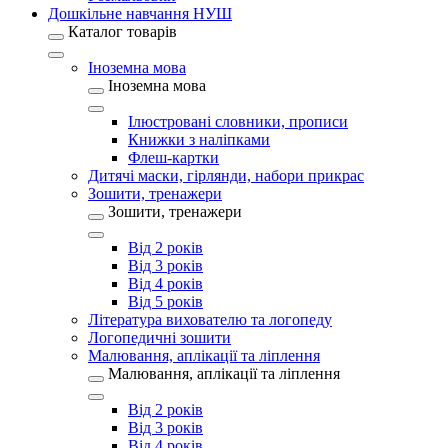
Дошкільне навчання НУШ
Каталог товарів
Іноземна мова
Іноземна мова
Ілюстровані словники, прописи
Книжки з наліпками
Флеш-картки
Дитячі маски, гірлянди, набори прикрас
Зошити, тренажери
Зошити, тренажери
Від 2 років
Від 3 років
Від 4 років
Від 5 років
Література вихователю та логопеду
Логопедичні зошити
Малювання, аплікації та ліплення
Малювання, аплікації та ліплення
Від 2 років
Від 3 років
Від 4 років