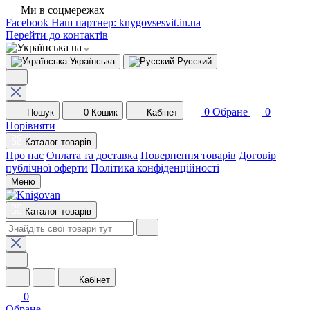
Ми в соцмережах
Facebook
Наш партнер: knygovsesvit.in.ua
Перейти до контактів
ua
Українська
Русский
0
Обране
0
Пошук
0
Кошик
Кабінет
Порівняти
Каталог товарів
Про нас
Оплата та доставка
Повернення товарів
Договір
публічної оферти
Політика конфіденційності
Меню
Каталог товарів
Кабінет
0
Обране