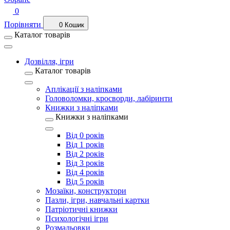
0
Порівняти
0
Кошик
Каталог товарів
Дозвілля, ігри
Каталог товарів
Аплікації з наліпками
Головоломки, кросворди, лабіринти
Книжки з наліпками
Книжки з наліпками
Від 0 років
Від 1 років
Від 2 років
Від 3 років
Від 4 років
Від 5 років
Мозаїки, конструктори
Пазли, ігри, навчальні картки
Патріотичні книжки
Психологічні ігри
Розмальовки