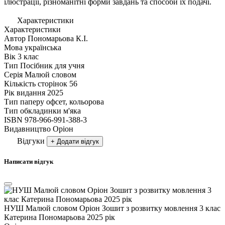
ілюстрації, різноманітні форми завдань та способи їх подачі.
Характеристики
Характеристики
Автор
Пономарьова К.І.
Мова
українська
Вік
3 клас
Тип
Посібник для учня
Серія
Малюй словом
Кількість сторінок
56
Рік видання
2025
Тип паперу
офсет, кольорова
Тип обкладинки
м'яка
ISBN
978-966-991-388-3
Видавництво
Оріон
Відгуки
+ Додати відгук
Написати відгук
НУШ Малюй словом Оріон Зошит з розвитку мовлення 3 клас
Катерина Пономарьова 2025 рік