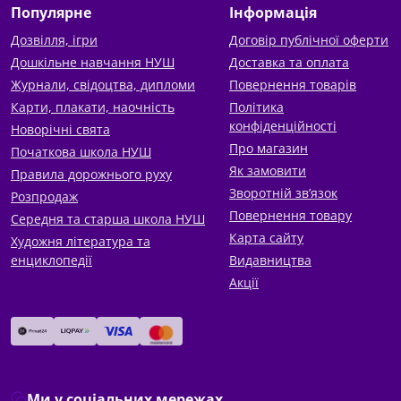
Популярне
Інформація
Дозвілля, ігри
Договір публічної оферти
Дошкільне навчання НУШ
Доставка та оплата
Журнали, свідоцтва, дипломи
Повернення товарів
Карти, плакати, наочність
Політика
конфіденційності
Новорічні свята
Про магазин
Початкова школа НУШ
Як замовити
Правила дорожнього руху
Зворотній зв’язок
Розпродаж
Повернення товару
Середня та старша школа НУШ
Карта сайту
Художня література та
енциклопедії
Видавництва
Акції
Ми у соціальних мережах