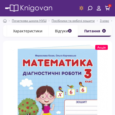
0
Початкова школа НУШ
Посібники та робочі зошити
3 клас
с
Характеристики
Відгуки
Питання
0
0
Акція