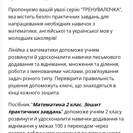
Пропонуємо вашій увазі серію "ТРЕНУВАЛОЧКА",
яка містить безліч практичних завдань для
напрацювання необхідних навичок з
математики, англійської та української мов у
молодших школярів!
Лінійка з математики допоможе учням
розвинути й удосконалити навички письмового
додавання та віднімання, множення та ділення,
роботи з іменованими числами, розв’язування
задач різного типу. Перевірити правильність
рішення допоможуть ключі, що знаходяться в
кінці кожного зошита.
Посібник "
Математика 2 клас. Зошит
практичних завдань
" допоможе учням 2 класу
розвинути й удосконалити навички додавання та
віднімання у межах 100 з переходом через
розряд, табличного множення та ділення чисел