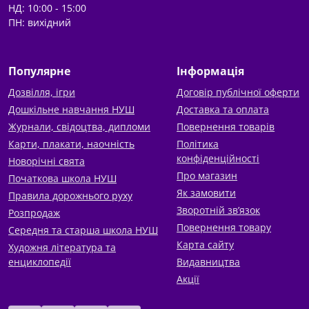
НД: 10:00 - 15:00
ПН: вихідний
Популярне
Інформація
Дозвілля, ігри
Договір публічної оферти
Дошкільне навчання НУШ
Доставка та оплата
Журнали, свідоцтва, дипломи
Повернення товарів
Карти, плакати, наочність
Політика
конфіденційності
Новорічні свята
Про магазин
Початкова школа НУШ
Як замовити
Правила дорожнього руху
Зворотній зв’язок
Розпродаж
Повернення товару
Середня та старша школа НУШ
Карта сайту
Художня література та
енциклопедії
Видавництва
Акції