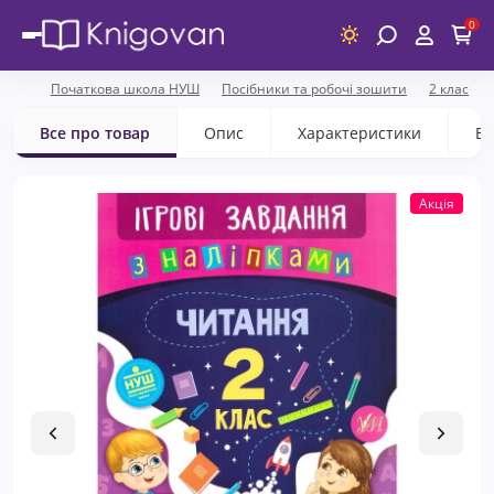
0
Початкова школа НУШ
Посібники та робочі зошити
2 клас
Все про товар
Опис
Характеристики
Ві
Акція