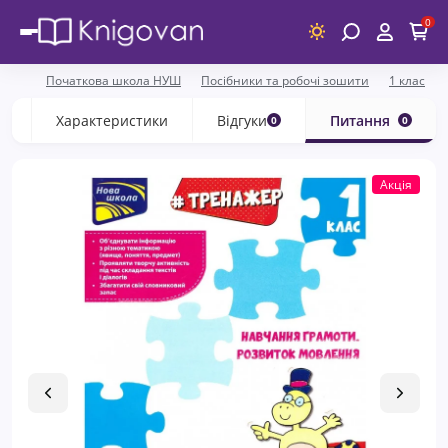
0
Початкова школа НУШ
Посібники та робочі зошити
1 клас
с
Характеристики
Відгуки
Питання
0
0
Акція