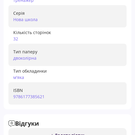
тренажер
Серія
Нова школа
Кількість сторінок
32
Тип паперу
двоколірна
Тип обкладинки
м'яка
ISBN
9786177385621
Відгуки