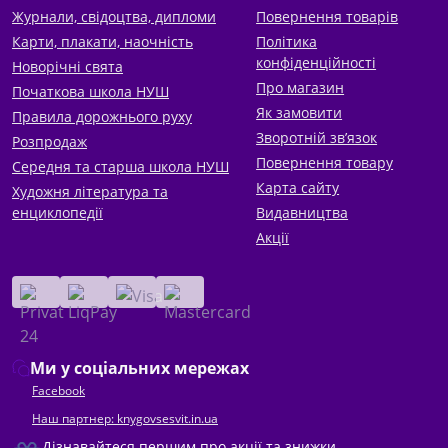
Журнали, свідоцтва, дипломи
Повернення товарів
Карти, плакати, наочність
Політика
конфіденційності
Новорічні свята
Про магазин
Початкова школа НУШ
Як замовити
Правила дорожнього руху
Зворотній зв’язок
Розпродаж
Повернення товару
Середня та старша школа НУШ
Карта сайту
Художня література та
енциклопедії
Видавництва
Акції
Ми у соціальних мережах
Facebook
Наш партнер: knygovsesvit.in.ua
Дізнавайтеся першим про акції та знижки