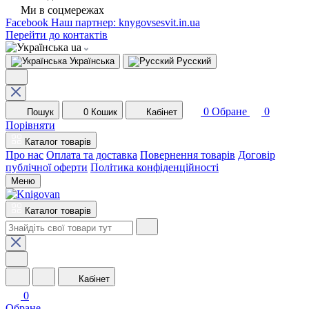
Ми в соцмережах
Facebook
Наш партнер: knygovsesvit.in.ua
Перейти до контактів
ua
Українська
Русский
0
Обране
0
Пошук
0
Кошик
Кабінет
Порівняти
Каталог товарів
Про нас
Оплата та доставка
Повернення товарів
Договір
публічної оферти
Політика конфіденційності
Меню
Каталог товарів
Кабінет
0
Обране