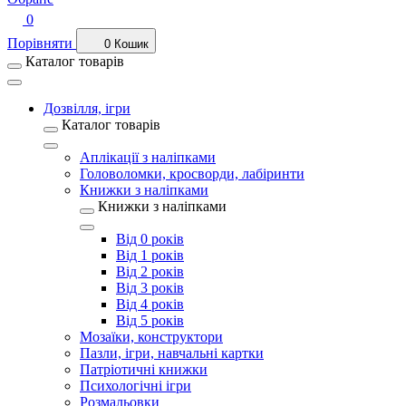
0
Порівняти
0
Кошик
Каталог товарів
Дозвілля, ігри
Каталог товарів
Аплікації з наліпками
Головоломки, кросворди, лабіринти
Книжки з наліпками
Книжки з наліпками
Від 0 років
Від 1 років
Від 2 років
Від 3 років
Від 4 років
Від 5 років
Мозаїки, конструктори
Пазли, ігри, навчальні картки
Патріотичні книжки
Психологічні ігри
Розмальовки