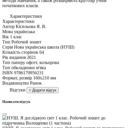
методи навчання, а також розширяють кругозір учнів
початкових класів.
Характеристики
Характеристики
Автор
Кісильова Я. В.
Мова
українська
Вік
1 клас
Тип
Робочий зошит
Серія
Нова українська школа (НУШ)
Кількість сторінок
64
Рік видання
2021
Тип паперу
офсет, кольорова
Тип обкладинки
м'яка
ISBN
9786170956231
Формат, розмір
160х210 мм
Видавництво
Ранок
Відгуки
+ Додати відгук
Написати відгук