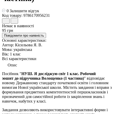
0
Залишити відгук
Код товару: 9786170956231
Немає в наявності
95 грн
Повідомити про наявність
Основні характеристики:
Автор:
Кісильова Я. В.
Мова:
українська
Вік:
1 клас
Всі характеристики
Опис
Посiбник "
НУШ. Я досліджую світ 1 клас. Робочий
зошит до підручника Волощенко
(1 частина)
"
відповідає
новому Державному стандарту початкової освіти і головним
вимогам Нової української школи. Містить завдання і вправи з
формування предметних компетентностей першокласників і
призначений для самостійної роботи із закріплення знань і
навичок, набутих у класі.
Завдання дозволяють використовувати інтерактивні форми і