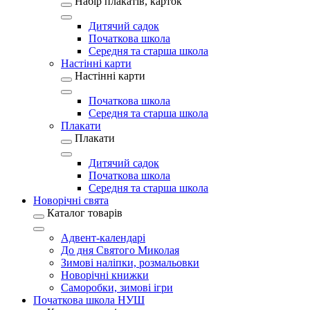
Набір плакатів, карток
Дитячий садок
Початкова школа
Середня та старша школа
Настінні карти
Настінні карти
Початкова школа
Середня та старша школа
Плакати
Плакати
Дитячий садок
Початкова школа
Середня та старша школа
Новорічні свята
Каталог товарів
Адвент-календарі
До дня Святого Миколая
Зимові наліпки, розмальовки
Новорічні книжки
Саморобки, зимові ігри
Початкова школа НУШ