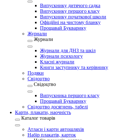
Випускнику дитячого садка
Випускнику першого класу
Випускнику початкової школи
Офіційні на чистому бланку
Прощавай Букварику
Журнали
Журнали
Журнали для ДНЗ та шкіл
Журнали психологу
Класні журнали
Книги заступнику та керівнику
Подяки
Свідоцтво
Свідоцтво
Випускника першого класу
Прощавай Букварику
Свідоцтво досягнень, табелі
Карти, плакати, наочність
Каталог товарів
Атласи і карти автошляхів
Набір плакатів, карток