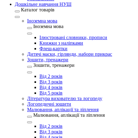
Дошкільне навчання НУШ
Каталог товарів
Іноземна мова
Іноземна мова
Ілюстровані словники, прописи
Книжки з наліпками
Флеш-картки
Дитячі маски, гірлянди, набори прикрас
Зошити, тренажери
Зошити, тренажери
Від 2 років
Від 3 років
Від 4 років
Від 5 років
Література вихователю та логопеду
Логопедичні зошити
Малювання, аплікації та ліплення
Малювання, аплікації та ліплення
Від 2 років
Від 3 років
Від 4 років