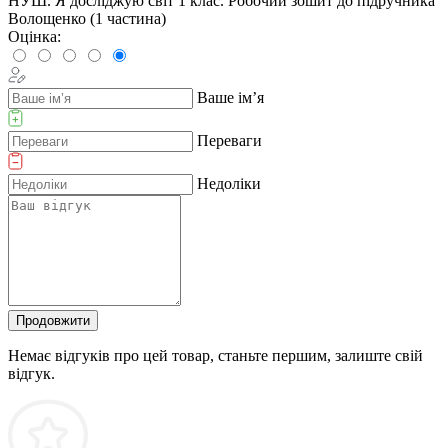
НУШ. Я досліджую світ 1 клас. Робочий зошит до підручника
Волощенко (1 частина)
Оцінка:
Ваше ім’я
Переваги
Недоліки
Продовжити
Немає відгуків про цей товар, станьте першим, залиште свій
відгук.