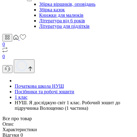
Збірка віршиків, оповідань
Збірка казок
Книжки для малюків
Література від 6 років
Література для підлітків
0
0
Початкова школа НУШ
Посібники та робочі зошити
1 клас
НУШ. Я досліджую світ 1 клас. Робочий зошит до
підручника Волощенко (1 частина)
Все про товар
Опис
Характеристики
Відгуки
0