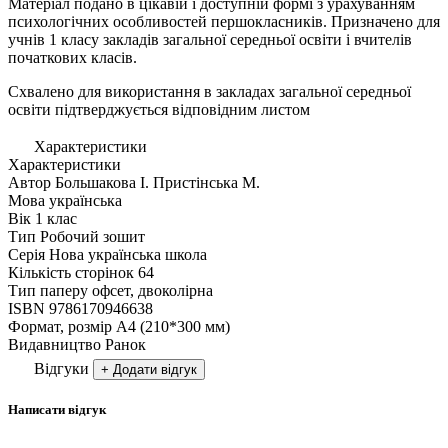
Матеріал подано в цікавій і доступній формі з урахуванням
психологічних особливостей першокласників. Призначено для
учнів 1 класу закладів загальної середньої освіти і вчителів
початкових класів.
Схвалено для використання в закладах загальної середньої
освіти підтверджується відповідним листом
Характеристики
Характеристики
Автор
Большакова І. Пристінська М.
Мова
українська
Вік
1 клас
Тип
Робочий зошит
Серія
Нова українська школа
Кількість сторінок
64
Тип паперу
офсет, двоколірна
ISBN
9786170946638
Формат, розмір
А4 (210*300 мм)
Видавництво
Ранок
Відгуки
+ Додати відгук
Написати відгук