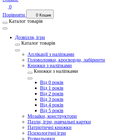
0
Порівняти
0
Кошик
Каталог товарів
Дозвілля, ігри
Каталог товарів
Аплікації з наліпками
Головоломки, кросворди, лабіринти
Книжки з наліпками
Книжки з наліпками
Від 0 років
Від 1 років
Від 2 років
Від 3 років
Від 4 років
Від 5 років
Мозаїки, конструктори
Пазли, ігри, навчальні картки
Патріотичні книжки
Психологічні ігри
Розмальовки