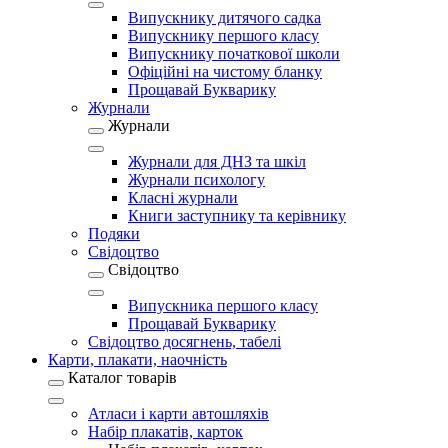
Випускнику дитячого садка
Випускнику першого класу
Випускнику початкової школи
Офіційні на чистому бланку
Прощавай Букварику
Журнали
Журнали
Журнали для ДНЗ та шкіл
Журнали психологу
Класні журнали
Книги заступнику та керівнику
Подяки
Свідоцтво
Свідоцтво
Випускника першого класу
Прощавай Букварику
Свідоцтво досягнень, табелі
Карти, плакати, наочність
Каталог товарів
Атласи і карти автошляхів
Набір плакатів, карток