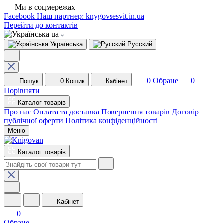
Ми в соцмережах
Facebook
Наш партнер: knygovsesvit.in.ua
Перейти до контактів
ua
Українська
Русский
0
Обране
0
Пошук
0
Кошик
Кабінет
Порівняти
Каталог товарів
Про нас
Оплата та доставка
Повернення товарів
Договір
публічної оферти
Політика конфіденційності
Меню
Каталог товарів
Кабінет
0
Обране