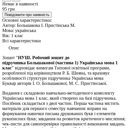
Немає в наявності
95 грн
Повідомити про наявність
Основні характеристики:
Автор:
Большакова І. Пристінська М.
Мова:
українська
Вік:
1 клас
Всі характеристики
Опис
Зошит "
НУШ. Робочий зошит до
підручника Большакової (частина 1) Українська мова 1
клас
"
відповідає вимогам Типової освітньої програми,
розробленої під керівництвом Р. Б. Шияна, та враховує
особливості структури підручника Українська мова
Буквар
авторів І. О. Большакової, М. С. Пристінської.
Видання є складовою навчально-методичного комплекту
Українська мова 1 клас, який створено на базі підручника.
Посібник складається з двої частин. Перша частина містить
матеріали для першого семестру навчання: вправи на
формування навички письма друкованих букв і елементів
рукописних букв; завдання на розвиток критичного мислення;
чек-листи для самоперевірки правильності виконання завдань.