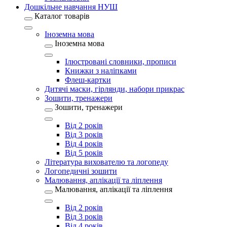
Дошкільне навчання НУШ
Каталог товарів
Іноземна мова
Іноземна мова
Ілюстровані словники, прописи
Книжки з наліпками
Флеш-картки
Дитячі маски, гірлянди, набори прикрас
Зошити, тренажери
Зошити, тренажери
Від 2 років
Від 3 років
Від 4 років
Від 5 років
Література вихователю та логопеду
Логопедичні зошити
Малювання, аплікації та ліплення
Малювання, аплікації та ліплення
Від 2 років
Від 3 років
Від 4 років