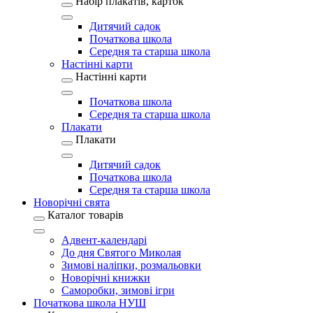
Набір плакатів, карток
Дитячий садок
Початкова школа
Середня та старша школа
Настінні карти
Настінні карти
Початкова школа
Середня та старша школа
Плакати
Плакати
Дитячий садок
Початкова школа
Середня та старша школа
Новорічні свята
Каталог товарів
Адвент-календарі
До дня Святого Миколая
Зимові наліпки, розмальовки
Новорічні книжки
Саморобки, зимові ігри
Початкова школа НУШ