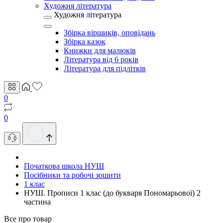
Художня література
Художня література
Збірка віршиків, оповідань
Збірка казок
Книжки для малюків
Література від 6 років
Література для підлітків
0
0
Початкова школа НУШ
Посібники та робочі зошити
1 клас
НУШ. Прописи 1 клас (до букваря Пономарьової) 2
частина
Все про товар