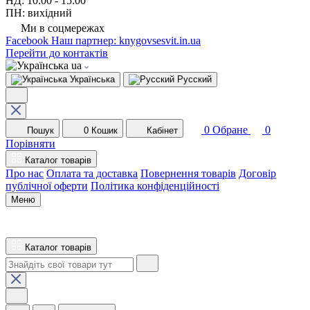
НД: 10:00 - 15:00
ПН: вихідний
Ми в соцмережах
Facebook
Наш партнер: knygovsesvit.in.ua
Перейти до контактів
ua
Українська
Русский
0
Обране
0
Пошук
0
Кошик
Кабінет
Порівняти
Каталог товарів
Про нас
Оплата та доставка
Повернення товарів
Договір
публічної оферти
Політика конфіденційності
Меню
Каталог товарів