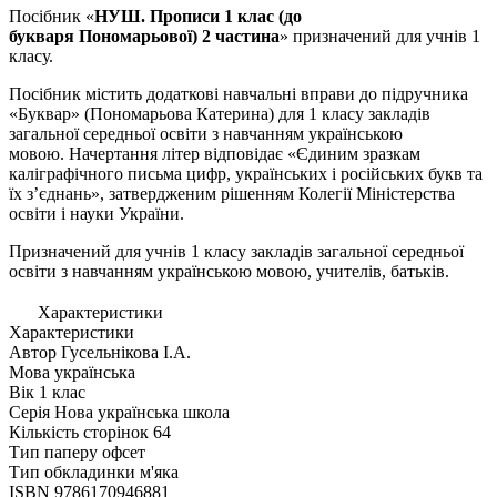
Посiбник «
НУШ. Прописи 1 клас (до
букваря Пономарьової) 2 частина
»
призначений для учнiв 1
класу.
Посібник містить додаткові навчальні вправи до підручника
«Буквар»
(Пономарьова Катерина
)
для 1 класу
закладів
загальної середньої освіти з навчанням
українськ
ою
мовою.
Начертання літер відповідає «Єдиним зразкам
каліграфічного письма цифр, українських і російських букв та
їх з’єднань», затвердженим рішенням Колегії Міністерства
освіти і науки України.
Призначений для учнів 1 класу закладів загальної середньої
освіти з навчанням українською
мовою, учителів, батьків.
Характеристики
Характеристики
Автор
Гусельнікова І.А.
Мова
українська
Вік
1 клас
Серія
Нова українська школа
Кількість сторінок
64
Тип паперу
офсет
Тип обкладинки
м'яка
ISBN
9786170946881