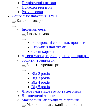
Патріотичні книжки
Психологічні ігри
Розмальовки
Дошкільне навчання НУШ
Каталог товарів
Іноземна мова
Іноземна мова
Ілюстровані словники, прописи
Книжки з наліпками
Флеш-картки
Дитячі маски, гірлянди, набори прикрас
Зошити, тренажери
Зошити, тренажери
Від 2 років
Від 3 років
Від 4 років
Від 5 років
Література вихователю та логопеду
Логопедичні зошити
Малювання, аплікації та ліплення
Малювання, аплікації та ліплення