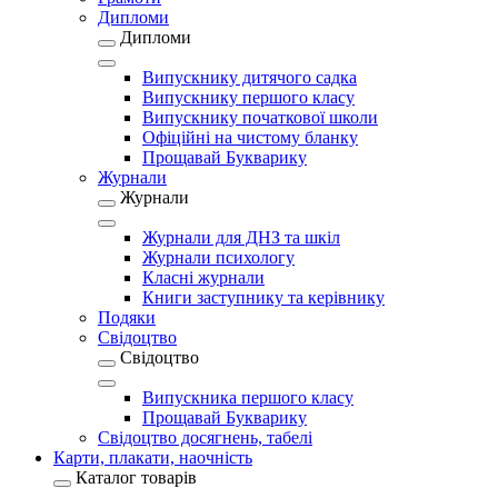
Дипломи
Дипломи
Випускнику дитячого садка
Випускнику першого класу
Випускнику початкової школи
Офіційні на чистому бланку
Прощавай Букварику
Журнали
Журнали
Журнали для ДНЗ та шкіл
Журнали психологу
Класні журнали
Книги заступнику та керівнику
Подяки
Свідоцтво
Свідоцтво
Випускника першого класу
Прощавай Букварику
Свідоцтво досягнень, табелі
Карти, плакати, наочність
Каталог товарів