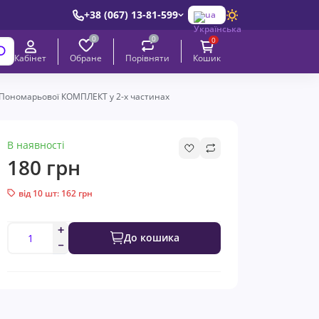
+38 (067) 13-81-599
ua
0
0
0
Обране
Порівняти
Кабінет
Кошик
 Пономарьової КОМПЛЕКТ у 2-х частинах
В наявності
180 грн
від 10 шт: 162 грн
До кошика