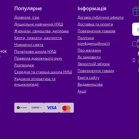
Популярне
Інформація
Дозвілля, ігри
Договір публічної оферти
Дошкільне навчання НУШ
Доставка та оплата
Журнали, свідоцтва, дипломи
Повернення товарів
Карти, плакати, наочність
Політика
конфіденційності
Новорічні свята
Про магазин
инок
Початкова школа НУШ
е
Як замовити
Правила дорожнього руху
Зворотній зв’язок
Розпродаж
Повернення товару
Середня та старша школа НУШ
Карта сайту
Художня література та
енциклопедії
Видавництва
Акції