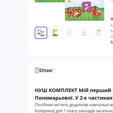
О
А
М
В
В
Опис
НУШ КОМПЛЕКТ Мій перший зо
Пономарьової. У 2-х частинах
Посібник містить додаткові навчальні
Катерина) для 1 класу закладів загальн