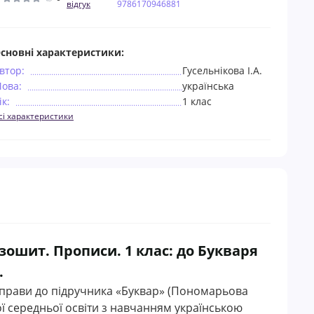
відгук
9786170946881
сновні характеристики:
втор:
Гусельнікова І.А.
ова:
українська
ік:
1 клас
сі характеристики
шит. Прописи. 1 клас: до Букваря
.
 вправи до підручника «Буквар» (Пономарьова
ої середньої освіти з навчанням українською