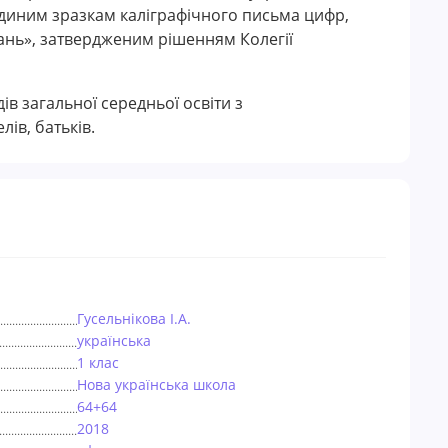
Єдиним зразкам каліграфічного письма цифр,
днань», затвердженим рішенням Колегії
ів загальної середньої освіти з
ів, батьків.
Гусельнікова І.А.
українська
1 клас
Нова українська школа
64+64
2018