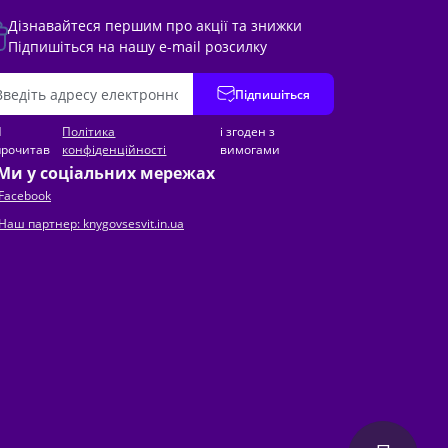
Дізнавайтеся першим про акції та знижки
Підпишіться на нашу e-mail розсилку
Підпишіться
Я
Політика
і згоден з
прочитав
конфіденційності
вимогами
Ми у соціальних мережах
Facebook
Наш партнер: knygovsesvit.in.ua