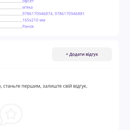
офсет
м'яка
9786170946874, 9786170946881
165х210 мм
Ранок
+ Додати відгук
, станьте першим, залиште свій відгук.