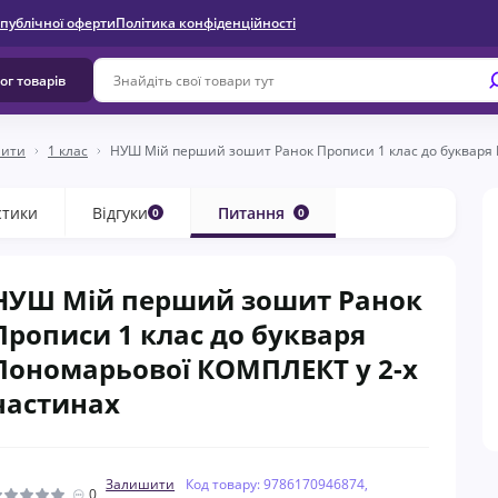
 публічної оферти
Політика конфіденційності
ог товарів
шити
1 клас
НУШ Мій перший зошит Ранок Прописи 1 клас до букваря
стики
Відгуки
Питання
0
0
НУШ Мій перший зошит Ранок
Прописи 1 клас до букваря
Пономарьової КОМПЛЕКТ у 2-х
частинах
Залишити
Код товару: 9786170946874,
0