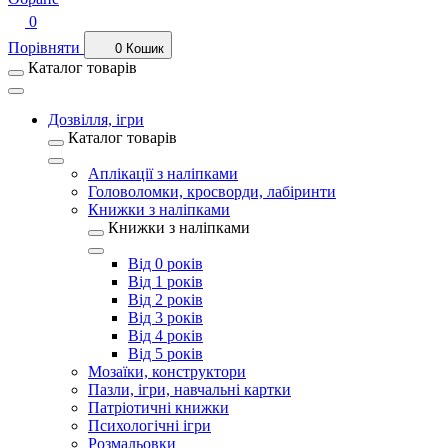
0
Порівняти
0
Кошик
Каталог товарів
Дозвілля, ігри
Каталог товарів
Аплікації з наліпками
Головоломки, кросворди, лабіринти
Книжки з наліпками
Книжки з наліпками
Від 0 років
Від 1 років
Від 2 років
Від 3 років
Від 4 років
Від 5 років
Мозаїки, конструктори
Пазли, ігри, навчальні картки
Патріотичні книжки
Психологічні ігри
Розмальовки