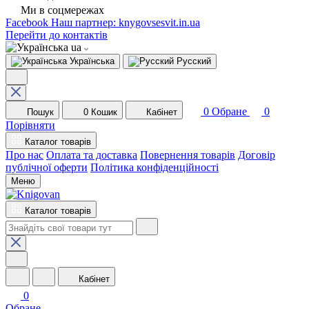
Ми в соцмережах
Facebook
Наш партнер: knygovsesvit.in.ua
Перейти до контактів
ua
Українська
Русский
0
Обране
0
Пошук
0
Кошик
Кабінет
Порівняти
Каталог товарів
Про нас
Оплата та доставка
Повернення товарів
Договір
публічної оферти
Політика конфіденційності
Меню
Каталог товарів
Кабінет
0
Обране