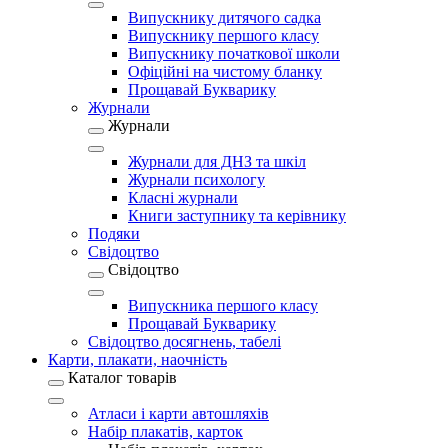
Випускнику дитячого садка
Випускнику першого класу
Випускнику початкової школи
Офіційні на чистому бланку
Прощавай Букварику
Журнали
Журнали
Журнали для ДНЗ та шкіл
Журнали психологу
Класні журнали
Книги заступнику та керівнику
Подяки
Свідоцтво
Свідоцтво
Випускника першого класу
Прощавай Букварику
Свідоцтво досягнень, табелі
Карти, плакати, наочність
Каталог товарів
Атласи і карти автошляхів
Набір плакатів, карток