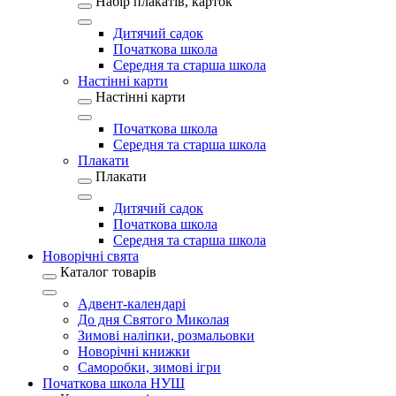
Набір плакатів, карток
Дитячий садок
Початкова школа
Середня та старша школа
Настінні карти
Настінні карти
Початкова школа
Середня та старша школа
Плакати
Плакати
Дитячий садок
Початкова школа
Середня та старша школа
Новорічні свята
Каталог товарів
Адвент-календарі
До дня Святого Миколая
Зимові наліпки, розмальовки
Новорічні книжки
Саморобки, зимові ігри
Початкова школа НУШ