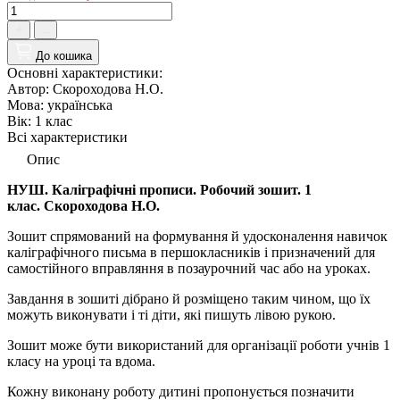
До кошика
Основні характеристики:
Автор:
Скороходова Н.О.
Мова:
українська
Вік:
1 клас
Всі характеристики
Опис
НУШ. Каліграфічні прописи. Робочий зошит. 1
клас. Скороходова Н.О.
Зошит спрямований на формування й удосконалення навичок
каліграфічного письма в першокласників і призначений для
самостійного вправляння в позаурочний час або на уроках.
Завдання в зошиті дібрано й розміщено таким чином, що їх
можуть виконувати і ті діти, які пишуть лівою рукою.
Зошит може бути використаний для організації роботи учнів 1
класу на уроці та вдома.
Кожну виконану роботу дитині пропонується позначити