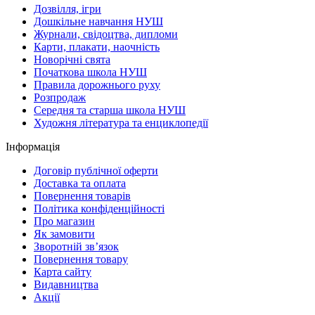
Дозвілля, ігри
Дошкільне навчання НУШ
Журнали, свідоцтва, дипломи
Карти, плакати, наочність
Новорічні свята
Початкова школа НУШ
Правила дорожнього руху
Розпродаж
Середня та старша школа НУШ
Художня література та енциклопедії
Інформація
Договір публічної оферти
Доставка та оплата
Повернення товарів
Політика конфіденційності
Про магазин
Як замовити
Зворотній зв’язок
Повернення товару
Карта сайту
Видавництва
Акції