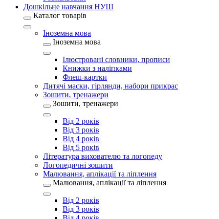
Дошкільне навчання НУШ
Каталог товарів
Іноземна мова
Іноземна мова
Ілюстровані словники, прописи
Книжки з наліпками
Флеш-картки
Дитячі маски, гірлянди, набори прикрас
Зошити, тренажери
Зошити, тренажери
Від 2 років
Від 3 років
Від 4 років
Від 5 років
Література вихователю та логопеду
Логопедичні зошити
Малювання, аплікації та ліплення
Малювання, аплікації та ліплення
Від 2 років
Від 3 років
Від 4 років