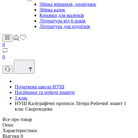
Збірка віршиків, оповідань
Збірка казок
Книжки для малюків
Література від 6 років
Література для підлітків
0
0
Початкова школа НУШ
Посібники та робочі зошити
1 клас
НУШ Каліграфічні прописи Літера Робочий зошит 1
клас Скороходова
Все про товар
Опис
Характеристики
Відгуки
0