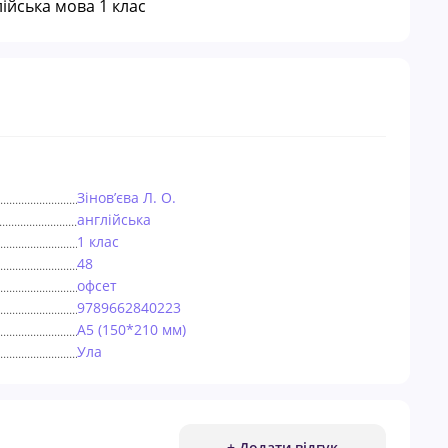
iйська мова 1 клас
Зінов’єва Л. О.
англійська
1 клас
48
офсет
9789662840223
А5 (150*210 мм)
Ула
+ Додати відгук