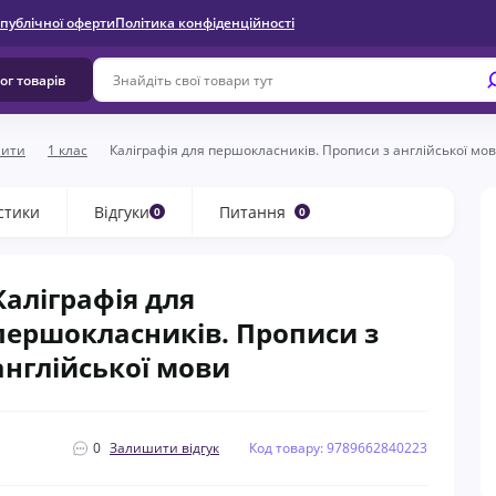
 публічної оферти
Політика конфіденційності
ог товарів
шити
1 клас
Каліграфія для першокласників. Прописи з англійської мо
стики
Відгуки
Питання
0
0
Каліграфія для
першокласників. Прописи з
англійської мови
0
Залишити відгук
Код товару: 9789662840223