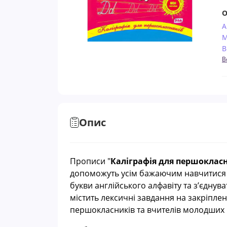
О
А
М
В
В
Опис
Прописи "
Каліграфія для першокласн
допоможуть усім бажаючим навчитися 
букви
англійсь
кого алфавіту та з’єднува
містить лексичні завдання на закріпле
першокласників та вчителів молодших к