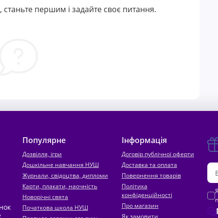
 станьте першим і задайте своє питання.
Популярне
Інформація
Дозвілля, ігри
Договір публічної оферти
Дошкільне навчання НУШ
Доставка та оплата
Журнали, свідоцтва, дипломи
Повернення товарів
Карти, плакати, наочність
Політика
конфіденційності
Новорічні свята
Про магазин
инок
Початкова школа НУШ
е
Як замовити