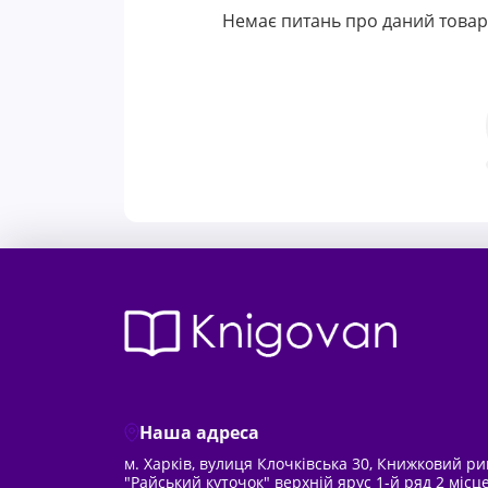
Немає питань про даний товар,
Наша адреса
м. Харків, вулиця Клочківська 30, Книжковий р
"Райський куточок" верхній ярус 1-й ряд 2 місц