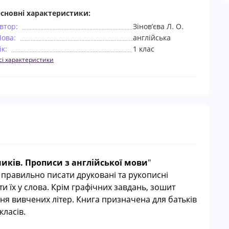
сновні характеристики:
втор:
Зінов’єва Л. О.
ова:
англійська
ік:
1 клас
сі характеристики
иків. Прописи з англійської мови
"
правильно писати друковані та рукописні
ти їх у слова. Крім графічних завдань, зошит
ння вивчених літер. Книга призначена для батьків
ласів.