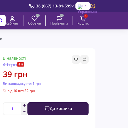
+38 (067) 13-81-599
ua
0
0
0
Обране
Порівняти
Кабінет
Кошик
ви
В наявності
40 грн
-3%
39 грн
Ви заощаджуєте:
1 грн
від 10 шт: 32 грн
До кошика