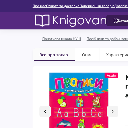
Про нас
Оплата та доставка
Повернення товарів
Договір
Катал
Початкова школа НУШ
Посібники та робочі зо
Все про товар
Опис
Характери
Акція