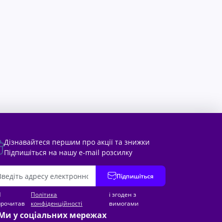
Дізнавайтеся першим про акції та знижки
Підпишіться на нашу e-mail розсилку
Підпишіться
Я
Політика
і згоден з
прочитав
конфіденційності
вимогами
Ми у соціальних мережах