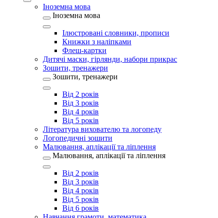
Іноземна мова
Іноземна мова
Ілюстровані словники, прописи
Книжки з наліпками
Флеш-картки
Дитячі маски, гірлянди, набори прикрас
Зошити, тренажери
Зошити, тренажери
Від 2 років
Від 3 років
Від 4 років
Від 5 років
Література вихователю та логопеду
Логопедичні зошити
Малювання, аплікації та ліплення
Малювання, аплікації та ліплення
Від 2 років
Від 3 років
Від 4 років
Від 5 років
Від 6 років
Навчання грамоти, математика