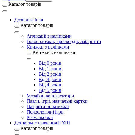
Каталог товарів
Дозвілля, ігри
Каталог товарів
Аплікації з наліпками
Головоломки, кросворди, лабіринти
Книжки з наліпками
Книжки з наліпками
Від 0 років
Від 1 років
Від 2 років
Від 3 років
Від 4 років
Від 5 років
Мозаїки, конструктори
Пазли, ігри, навчальні картки
Патріотичні книжки
Психологічні ігри
Розмальовки
Дошкільне навчання НУШ
Каталог товарів