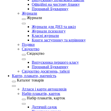
Офіційні на чистому бланку
Прощавай Букварику
Журнали
Журнали
Журнали для ДНЗ та шкіл
Журнали психологу
Класні журнали
Книги заступнику та керівнику
Подяки
Свідоцтво
Свідоцтво
Випускника першого класу
Прощавай Букварику
Свідоцтво досягнень, табелі
Карти, плакати, наочність
Каталог товарів
Атласи і карти автошляхів
Набір плакатів, карток
Набір плакатів, карток
Дитячий садок