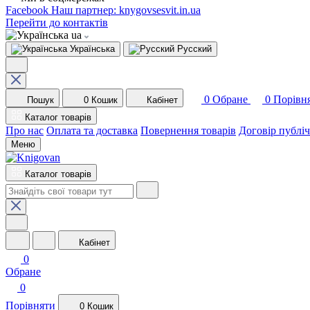
Facebook
Наш партнер: knygovsesvit.in.ua
Перейти до контактів
ua
Українська
Русский
0
Обране
0
Порівн
Пошук
0
Кошик
Кабінет
Каталог товарів
Про нас
Оплата та доставка
Повернення товарів
Договір публі
Меню
Каталог товарів
Кабінет
0
Обране
0
Порівняти
0
Кошик