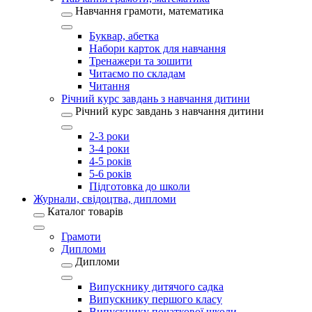
Навчання грамоти, математика
Буквар, абетка
Набори карток для навчання
Тренажери та зошити
Читаємо по складам
Читання
Річний курс завдань з навчання дитини
Річний курс завдань з навчання дитини
2-3 роки
3-4 роки
4-5 років
5-6 років
Підготовка до школи
Журнали, свідоцтва, дипломи
Каталог товарів
Грамоти
Дипломи
Дипломи
Випускнику дитячого садка
Випускнику першого класу
Випускнику початкової школи