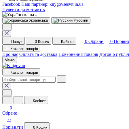
Facebook
Наш партнер: knygovsesvit.in.ua
Перейти до контактів
ua
Українська
Русский
0
Обране
0
Порівн
Пошук
0
Кошик
Кабінет
Каталог товарів
Про нас
Оплата та доставка
Повернення товарів
Договір публі
Меню
Каталог товарів
Кабінет
0
Обране
0
Порівняти
0
Кошик