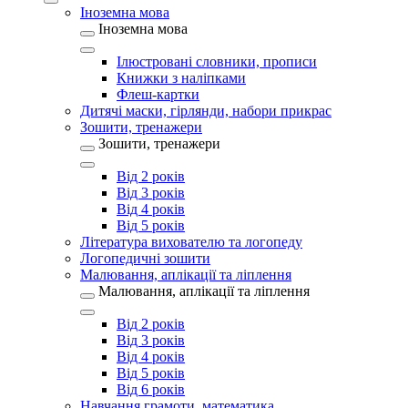
Іноземна мова
Іноземна мова
Ілюстровані словники, прописи
Книжки з наліпками
Флеш-картки
Дитячі маски, гірлянди, набори прикрас
Зошити, тренажери
Зошити, тренажери
Від 2 років
Від 3 років
Від 4 років
Від 5 років
Література вихователю та логопеду
Логопедичні зошити
Малювання, аплікації та ліплення
Малювання, аплікації та ліплення
Від 2 років
Від 3 років
Від 4 років
Від 5 років
Від 6 років
Навчання грамоти, математика