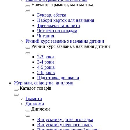
Навчання грамоти, математика
Буквар, абетка
Набори карток для навчання
Тренажери та зошити
Читаємо по складам
Читання
Річний курс завдань з навчання дитини
Річний курс завдань з навчання дитини
2-3 роки
3-4 роки
4-5 років
5-6 років
Підготовка до школи
Журнали, свідоцтва, дипломи
Каталог товарів
Грамоти
Дипломи
Дипломи
Випускнику дитячого садка
Випускнику першого класу
Випускнику початкової школи