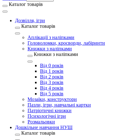
Каталог товарів
Дозвілля, ігри
Каталог товарів
Аплікації з наліпками
Головоломки, кросворди, лабіринти
Книжки з наліпками
Книжки з наліпками
Від 0 років
Від 1 років
Від 2 років
Від 3 років
Від 4 років
Від 5 років
Мозаїки, конструктори
Пазли, ігри, навчальні картки
Патріотичні книжки
Психологічні ігри
Розмальовки
Дошкільне навчання НУШ
Каталог товарів