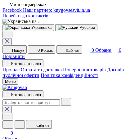
Ми в соцмережах
Facebook
Наш партнер: knygovsesvit.in.ua
Перейти до контактів
ua
Українська
Русский
0
Обране
0
Пошук
0
Кошик
Кабінет
Порівняти
Каталог товарів
Про нас
Оплата та доставка
Повернення товарів
Договір
публічної оферти
Політика конфіденційності
Меню
Каталог товарів
Кабінет
0
Обране