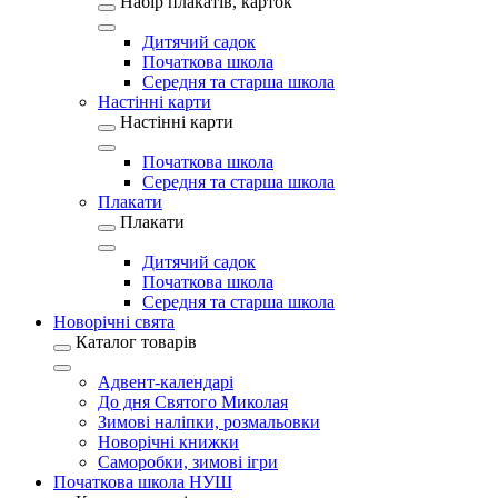
Набір плакатів, карток
Дитячий садок
Початкова школа
Середня та старша школа
Настінні карти
Настінні карти
Початкова школа
Середня та старша школа
Плакати
Плакати
Дитячий садок
Початкова школа
Середня та старша школа
Новорічні свята
Каталог товарів
Адвент-календарі
До дня Святого Миколая
Зимові наліпки, розмальовки
Новорічні книжки
Саморобки, зимові ігри
Початкова школа НУШ