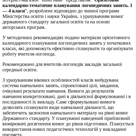
календарно-тематичне планування логопедичних занять. 1
— 4 класи
", розроблене відповідно до чинної програми
Міністерства освіти і науки України, з урахуванням вимог
державного стандарту загальної освіти та на основі
авторських програм.
У методичних рекомендаціях подано матеріали орієнтовного
календарного планування логопедичних занять у початкових
класах, які допоможуть ефективно спланувати та організувати
роботу вчителя-логопеда.
Рекомендовано для вчителів-логопедів закладів загальної
середньої освіти.
З урахуванням вікових особливостей класів вибудувана
система навчальних занять, спроектовані цілі, завдання,
очікувані результати навчання. Вимоги до результатів
навчання конкретизовані, дані в діяльнісної формулюванні і в
послідовності їх викладу. Саме сформульовані вимоги
дозволять спланувати види навчальної діяльності, що
забезпечить засвоєння навчального матеріалу на рівні вимог
Державного стандарту. У плануванні наведений приблизний
вимірювачі досягнення вимог до рівня підготовки. Планується
використання нових педагогічних технологій у викладанні
предмета.