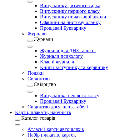
Випускнику дитячого садка
Випускнику першого класу
Випускнику початкової школи
Офіційні на чистому бланку
Прощавай Букварику
Журнали
Журнали
Журнали для ДНЗ та шкіл
Журнали психологу
Класні журнали
Книги заступнику та керівнику
Подяки
Свідоцтво
Свідоцтво
Випускника першого класу
Прощавай Букварику
Свідоцтво досягнень, табелі
Карти, плакати, наочність
Каталог товарів
Атласи і карти автошляхів
Набір плакатів, карток