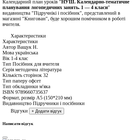
Календарний план уроків "
НУШ.
Календарно-тематичне
планування логопедичних занять. 1 — 4 класи
"
видавництва "Пiдручнікі i посiбник", представлений в
магазині "Книгован", буде хорошим помічником в роботі
вчителя.
Характеристики
Характеристики
Автор
Ващук Н.
Мова
українська
Вік
1-4 клас
Тип
Посiбник для вчителя
Серія
методична література
Кількість сторінок
32
Тип паперу
офсет
Тип обкладинки
м'яка
ISBN
9789660735637
Формат, розмір
А5 (150*210 мм)
Видавництво
Підручники і посібники
Відгуки
+ Додати відгук
Написати відгук