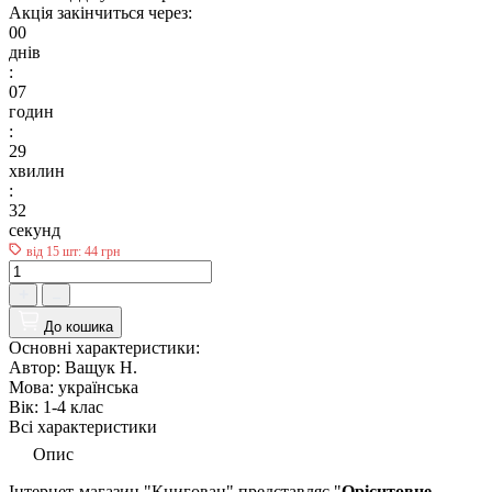
Акція закінчиться через:
00
днів
:
07
годин
:
29
хвилин
:
31
секунд
від 15 шт: 44 грн
До кошика
Основні характеристики:
Автор:
Ващук Н.
Мова:
українська
Вік:
1-4 клас
Всі характеристики
Опис
Інтернет-магазин "Книгован" представляє "
Орієнтовне