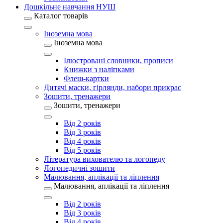
Дошкільне навчання НУШ
Каталог товарів
Іноземна мова
Іноземна мова
Ілюстровані словники, прописи
Книжки з наліпками
Флеш-картки
Дитячі маски, гірлянди, набори прикрас
Зошити, тренажери
Зошити, тренажери
Від 2 років
Від 3 років
Від 4 років
Від 5 років
Література вихователю та логопеду
Логопедичні зошити
Малювання, аплікації та ліплення
Малювання, аплікації та ліплення
Від 2 років
Від 3 років
Від 4 років