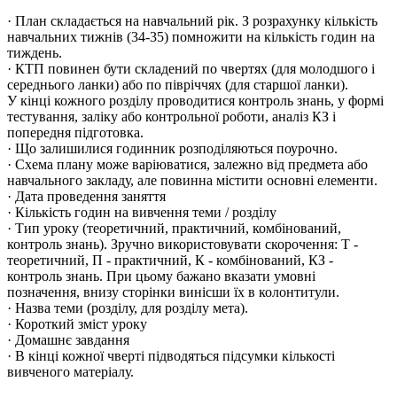
· План складається на навчальний рік. З розрахунку кількість
навчальних тижнів (34-35) помножити на кількість годин на
тиждень.
· КТП повинен бути складений по чвертях (для молодшого і
середнього ланки) або по півріччях (для старшої ланки).
У кінці кожного розділу проводитися контроль знань, у формі
тестування, заліку або контрольної роботи, аналіз КЗ і
попередня підготовка.
· Що залишилися годинник розподіляються поурочно.
· Схема плану може варіюватися, залежно від предмета або
навчального закладу, але повинна містити основні елементи.
· Дата проведення заняття
· Кількість годин на вивчення теми / розділу
· Тип уроку (теоретичний, практичний, комбінований,
контроль знань). Зручно використовувати скорочення: Т -
теоретичний, П - практичний, К - комбінований, КЗ -
контроль знань. При цьому бажано вказати умовні
позначення, внизу сторінки винісши їх в колонтитули.
· Назва теми (розділу, для розділу мета).
· Короткий зміст уроку
· Домашнє завдання
· В кінці кожної чверті підводяться підсумки кількості
вивченого матеріалу.