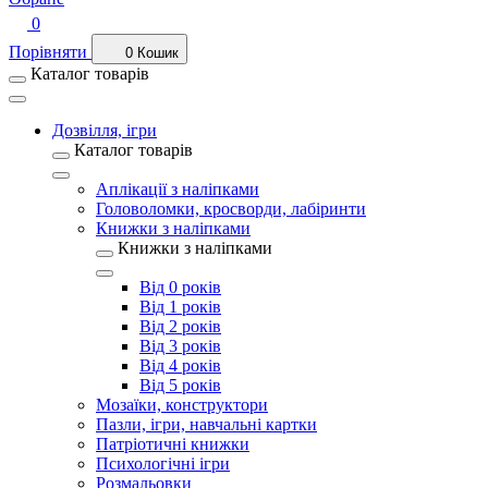
0
Порівняти
0
Кошик
Каталог товарів
Дозвілля, ігри
Каталог товарів
Аплікації з наліпками
Головоломки, кросворди, лабіринти
Книжки з наліпками
Книжки з наліпками
Від 0 років
Від 1 років
Від 2 років
Від 3 років
Від 4 років
Від 5 років
Мозаїки, конструктори
Пазли, ігри, навчальні картки
Патріотичні книжки
Психологічні ігри
Розмальовки