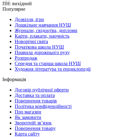
ПН: вихідний
Популярне
Дозвілля, ігри
Дошкільне навчання НУШ
Журнали, свідоцтва, дипломи
Карти, плакати, наочність
Новорічні свята
Початкова школа НУШ
Правила дорожнього руху
Розпродаж
Середня та старша школа НУШ
Художня література та енциклопедії
Інформація
Договір публічної оферти
Доставка та оплата
Повернення товарів
Політика конфіденційності
Про магазин
Як замовити
Зворотній зв’язок
Повернення товару
Карта сайту