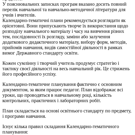
У пояснювальних записках програм вказано досить повний
перелік навчальної та навчально-методичної літератури для
учнів і вчителів.
Календарно-тематичні плани рекомендується розглядати як
орієнтовні. Вони припускають творче їх використання щодо
розподілу навчального матеріалу і часу на вивчення різних
тем, послідовності їх розгляду, заміни або залучення
додаткового дидактичного матеріалу, вибору форм, методів,
прийомів навчання, видів самостійної діяльності в рамках
вимог Державного стандарту освіти.
Кожен сумлінну і творчий учитель продумує стратегію і
тактику своєї діяльності на весь навчальний рік. Це стрижень
його професійного успіху.
Календарно-тематичне планування фактично є основним
документом, за яким працює педагог. План відображає всі
уроки, що проводяться в навчальному році, кількість
контрольних, практичних і лабораторних робіт.
План складається на основі освітнього стандарту по предмету,
і програми навчання.
Існує кілька правил складання Календарно-тематичного
планування: