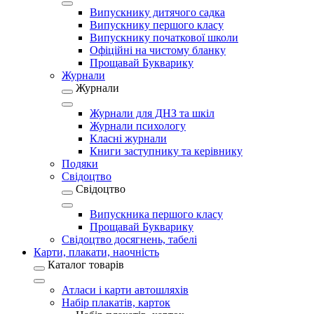
Випускнику дитячого садка
Випускнику першого класу
Випускнику початкової школи
Офіційні на чистому бланку
Прощавай Букварику
Журнали
Журнали
Журнали для ДНЗ та шкіл
Журнали психологу
Класні журнали
Книги заступнику та керівнику
Подяки
Свідоцтво
Свідоцтво
Випускника першого класу
Прощавай Букварику
Свідоцтво досягнень, табелі
Карти, плакати, наочність
Каталог товарів
Атласи і карти автошляхів
Набір плакатів, карток