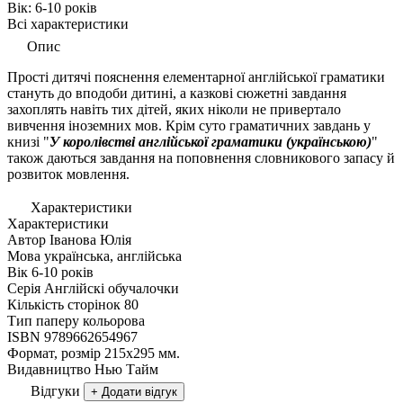
Вік:
6-10 рокiв
Всі характеристики
Опис
Прості дитячі пояснення елементарної англійської граматики
стануть до вподоби дитині, а казкові сюжетні завдання
захоплять навіть тих дітей, яких ніколи не привертало
вивчення іноземних мов. Крім суто граматичних завдань у
книзі "
У королівстві англійської граматики (українською)
"
також даються завдання на поповнення словникового запасу й
розвиток мовлення.
Характеристики
Характеристики
Автор
Іванова Юлія
Мова
українська, англійська
Вік
6-10 рокiв
Серія
Англiйскi обучалочки
Кількість сторінок
80
Тип паперу
кольорова
ISBN
9789662654967
Формат, розмір
215х295 мм.
Видавництво
Нью Тайм
Відгуки
+ Додати відгук