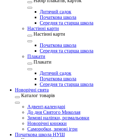
Набір плакатів, карток
Дитячий садок
Початкова школа
Середня та старша школа
Настінні карти
Настінні карти
Початкова школа
Середня та старша школа
Плакати
Плакати
Дитячий садок
Початкова школа
Середня та старша школа
Новорічні свята
Каталог товарів
Адвент-календарі
До дня Святого Миколая
Зимові наліпки, розмальовки
Новорічні книжки
Саморобки, зимові ігри
Початкова школа НУШ