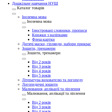
Дошкільне навчання НУШ
Каталог товарів
Іноземна мова
Іноземна мова
Ілюстровані словники, прописи
Книжки з наліпками
Флеш-картки
Дитячі маски, гірлянди, набори прикрас
Зошити, тренажери
Зошити, тренажери
Від 2 років
Від 3 років
Від 4 років
Від 5 років
Література вихователю та логопеду
Логопедичні зошити
Малювання, аплікації та ліплення
Малювання, аплікації та ліплення
Від 2 років
Від 3 років
Від 4 років