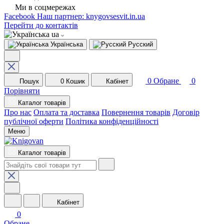
Ми в соцмережах
Facebook
Наш партнер: knygovsesvit.in.ua
Перейти до контактів
ua
Українська
Русский
0
Обране
0
Пошук
0
Кошик
Кабінет
Порівняти
Каталог товарів
Про нас
Оплата та доставка
Повернення товарів
Договір
публічної оферти
Політика конфіденційності
Меню
Каталог товарів
Кабінет
0
Обране