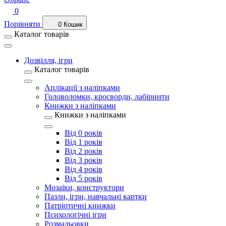
0
Порівняти
0
Кошик
Каталог товарів
Дозвілля, ігри
Каталог товарів
Аплікації з наліпками
Головоломки, кросворди, лабіринти
Книжки з наліпками
Книжки з наліпками
Від 0 років
Від 1 років
Від 2 років
Від 3 років
Від 4 років
Від 5 років
Мозаїки, конструктори
Пазли, ігри, навчальні картки
Патріотичні книжки
Психологічні ігри
Розмальовки