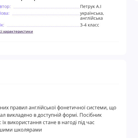
втор:
Петрук А.І
ова:
українська,
англійська
ік:
3-4 класс
сі характеристики
их правил англійської фонетичної системи, що
ал викладено в доступній формі. Посібник
їх використання стане в нагоді під час
дшими школярами