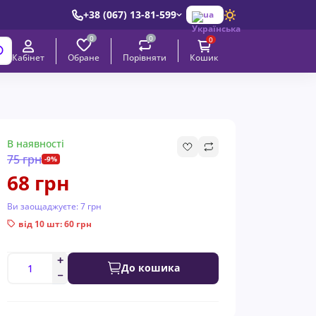
+38 (067) 13-81-599
ua
0
0
0
Обране
Порівняти
Кабінет
Кошик
В наявності
75 грн
-9%
68 грн
Ви заощаджуєте:
7 грн
від 10 шт: 60 грн
До кошика