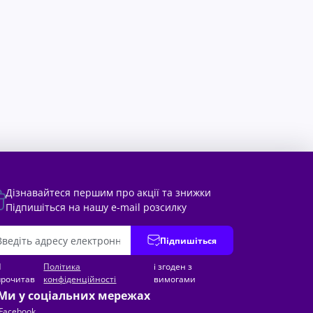
Дізнавайтеся першим про акції та знижки
Підпишіться на нашу e-mail розсилку
Підпишіться
Я
Політика
і згоден з
прочитав
конфіденційності
вимогами
Ми у соціальних мережах
Facebook