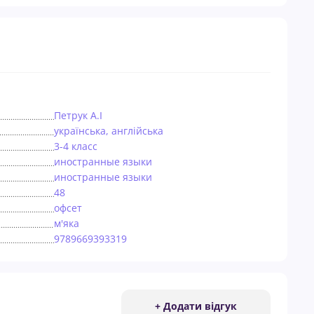
Петрук А.І
українська, англійська
3-4 класс
иностранные языки
иностранные языки
48
офсет
м'яка
9789669393319
+ Додати відгук