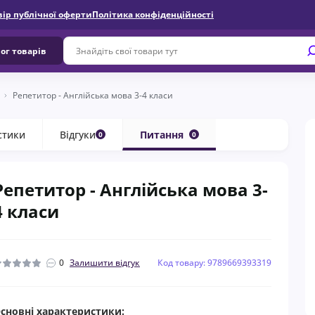
вір публічної оферти
Політика конфіденційності
ог товарів
Репетитор - Англійська мова 3-4 класи
стики
Відгуки
Питання
0
0
Репетитор - Англійська мова 3-
4 класи
0
Залишити відгук
Код товару: 9789669393319
сновні характеристики: