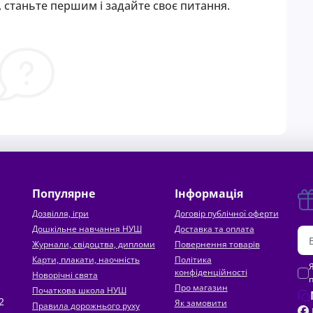
 станьте першим і задайте своє питання.
Популярне
Інформація
Дозвілля, ігри
Договір публічної оферти
Дошкільне навчання НУШ
Доставка та оплата
Журнали, свідоцтва, дипломи
Повернення товарів
Карти, плакати, наочність
Політика
конфіденційності
Новорічні свята
Про магазин
Початкова школа НУШ
2
Як замовити
Правила дорожнього руху