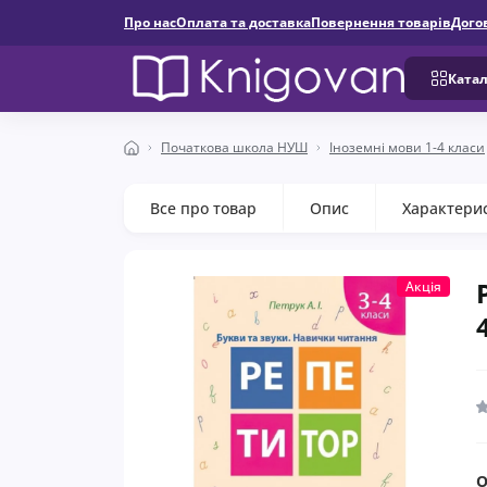
Про нас
Оплата та доставка
Повернення товарів
Дого
Катал
Початкова школа НУШ
Іноземні мови 1-4 класи
Все про товар
Опис
Характери
Акція
О