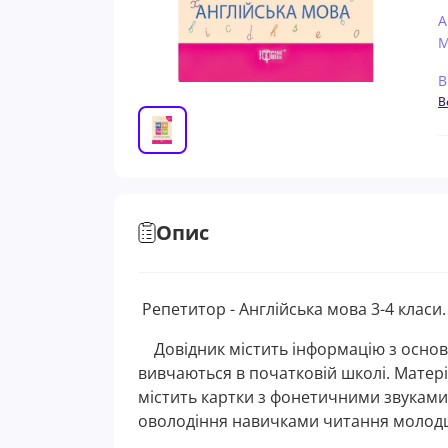
А
М
В
В
Опис
Репетитор - Англійська мова 3-4 класи.
Довідник містить інформацію з основн
вивчаються в початковій школі. Матері
містить картки з фонетичними звуками: 
оволодіння навичками читання моло