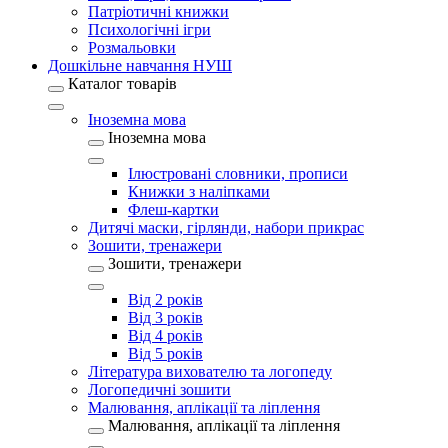
Патріотичні книжки
Психологічні ігри
Розмальовки
Дошкільне навчання НУШ
Каталог товарів
Іноземна мова
Іноземна мова
Ілюстровані словники, прописи
Книжки з наліпками
Флеш-картки
Дитячі маски, гірлянди, набори прикрас
Зошити, тренажери
Зошити, тренажери
Від 2 років
Від 3 років
Від 4 років
Від 5 років
Література вихователю та логопеду
Логопедичні зошити
Малювання, аплікації та ліплення
Малювання, аплікації та ліплення