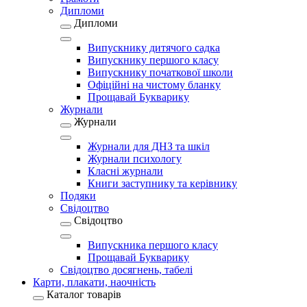
Дипломи
Дипломи
Випускнику дитячого садка
Випускнику першого класу
Випускнику початкової школи
Офіційні на чистому бланку
Прощавай Букварику
Журнали
Журнали
Журнали для ДНЗ та шкіл
Журнали психологу
Класні журнали
Книги заступнику та керівнику
Подяки
Свідоцтво
Свідоцтво
Випускника першого класу
Прощавай Букварику
Свідоцтво досягнень, табелі
Карти, плакати, наочність
Каталог товарів