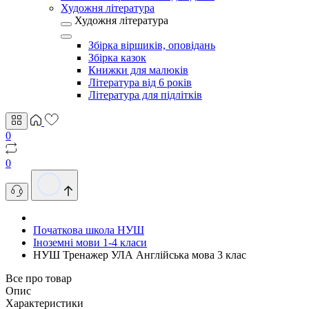
Художня література
Художня література
Збірка віршиків, оповідань
Збірка казок
Книжки для малюків
Література від 6 років
Література для підлітків
0
0
Початкова школа НУШ
Іноземні мови 1-4 класи
НУШ Тренажер УЛА Англійська мова 3 клас
Все про товар
Опис
Характеристики