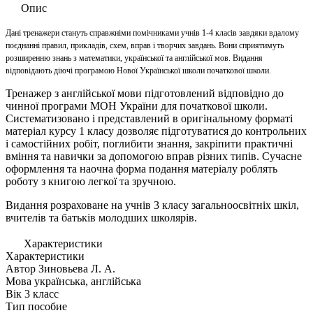
Опис
Дані тренажери стануть справжніми помічниками учнів 1-4 класів завдяки вдалому
поєднанні правил, прикладів, схем, вправ i творчих завдань. Вони сприятимуть
розширенню знань з математики, української та англійської мов. Видання
відповідають діючі програмою Нової Української школи початкової школи.
Тренажер з англійської мови підготовлений відповідно до
чинної програми МОН України для початкової школи.
Систематизовано і представлений в оригінальному форматі
матеріал курсу 1 класу дозволяє підготуватися до контрольних
і самостійних робіт, поглибити знання, закріпити практичні
вміння та навички за допомогою вправ різних типів. Сучасне
оформлення та наочна форма подання матеріалу роблять
роботу з книгою легкої та зручною.
Видання розраховане на учнів 3 класу загальноосвітніх шкіл,
вчителів та батьків молодших школярів.
Характеристики
Характеристики
Автор
Зиновьева Л. А.
Мова
українська, англійська
Вік
3 класс
Тип
пособие