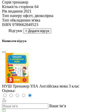
Серія
тренажер
Кількість сторінок
64
Рік видання
2021
Тип паперу
офсет, двоколірна
Тип обкладинки
м'яка
ISBN
9789662849523
Відгуки
+ Додати відгук
Написати відгук
НУШ Тренажер УЛА Англійська мова 3 клас
Оцінка:
Ваше ім’я