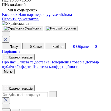
НД: 10:00 - 15:00
ПН: вихідний
Ми в соцмережах
Facebook
Наш партнер: knygovsesvit.in.ua
Перейти до контактів
ua
Українська
Русский
0
Обране
0
Пошук
0
Кошик
Кабінет
Порівняти
Каталог товарів
Про нас
Оплата та доставка
Повернення товарів
Договір
публічної оферти
Політика конфіденційності
Меню
Каталог товарів