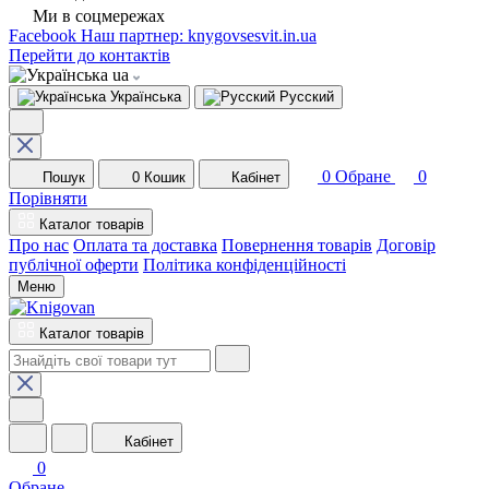
Ми в соцмережах
Facebook
Наш партнер: knygovsesvit.in.ua
Перейти до контактів
ua
Українська
Русский
0
Обране
0
Пошук
0
Кошик
Кабінет
Порівняти
Каталог товарів
Про нас
Оплата та доставка
Повернення товарів
Договір
публічної оферти
Політика конфіденційності
Меню
Каталог товарів
Кабінет
0
Обране