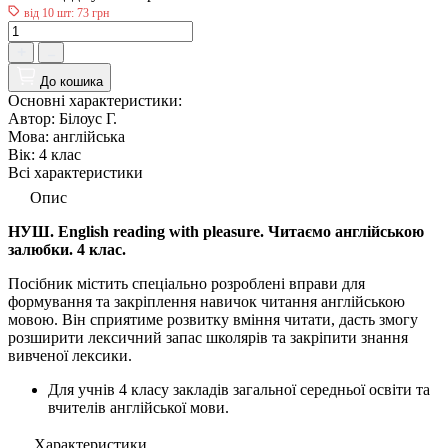
від 10 шт: 73 грн
До кошика
Основні характеристики:
Автор:
Білоус Г.
Мова:
англійська
Вік:
4 клас
Всі характеристики
Опис
НУШ. English reading with pleasure. Читаємо англійською
залюбки. 4 клас.
Посібник містить спеціально розроблені вправи для
формування та закріплення навичок читання англійською
мовою. Він сприятиме розвитку вміння читати, дасть змогу
розширити лексичний запас школярів та закріпити знання
вивченої лексики.
Для учнів 4 класу закладів загальної середньої освіти та
вчителів англійської мови.
Характеристики