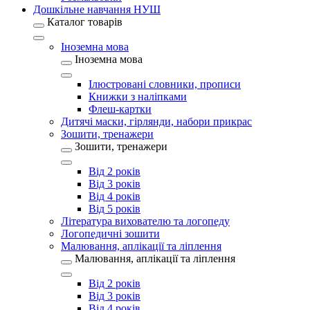
Дошкільне навчання НУШ
Каталог товарів
Іноземна мова
Іноземна мова
Ілюстровані словники, прописи
Книжки з наліпками
Флеш-картки
Дитячі маски, гірлянди, набори прикрас
Зошити, тренажери
Зошити, тренажери
Від 2 років
Від 3 років
Від 4 років
Від 5 років
Література вихователю та логопеду
Логопедичні зошити
Малювання, аплікації та ліплення
Малювання, аплікації та ліплення
Від 2 років
Від 3 років
Від 4 років