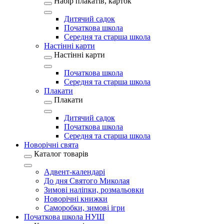
Набір плакатів, карток
Дитячий садок
Початкова школа
Середня та старша школа
Настінні карти
Настінні карти
Початкова школа
Середня та старша школа
Плакати
Плакати
Дитячий садок
Початкова школа
Середня та старша школа
Новорічні свята
Каталог товарів
Адвент-календарі
До дня Святого Миколая
Зимові наліпки, розмальовки
Новорічні книжки
Саморобки, зимові ігри
Початкова школа НУШ