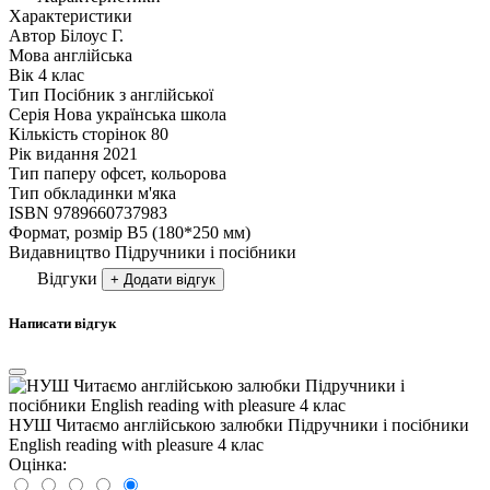
Характеристики
Автор
Білоус Г.
Мова
англійська
Вік
4 клас
Тип
Посібник з англійської
Серія
Нова українська школа
Кількість сторінок
80
Рік видання
2021
Тип паперу
офсет, кольорова
Тип обкладинки
м'яка
ISBN
9789660737983
Формат, розмір
В5 (180*250 мм)
Видавництво
Підручники і посібники
Відгуки
+ Додати відгук
Написати відгук
НУШ Читаємо англійською залюбки Пiдручники i посiбники
English reading with pleasure 4 клас
Оцінка: