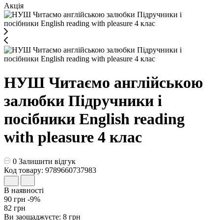
Акція
НУШ Читаємо англійською
залюбки Пiдручники i
посiбники English reading
with pleasure 4 клас
0
Залишити відгук
Код товару: 9789660737983
В наявності
90 грн
-9%
82 грн
Ви заощаджуєте:
8 грн