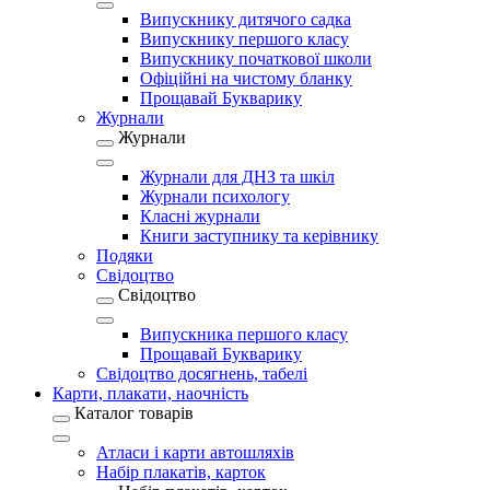
Випускнику дитячого садка
Випускнику першого класу
Випускнику початкової школи
Офіційні на чистому бланку
Прощавай Букварику
Журнали
Журнали
Журнали для ДНЗ та шкіл
Журнали психологу
Класні журнали
Книги заступнику та керівнику
Подяки
Свідоцтво
Свідоцтво
Випускника першого класу
Прощавай Букварику
Свідоцтво досягнень, табелі
Карти, плакати, наочність
Каталог товарів
Атласи і карти автошляхів
Набір плакатів, карток