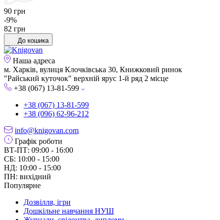
90 грн
-9%
82 грн
До кошика
Наша адреса
м. Харків, вулиця Клочківська 30, Книжковий ринок
"Райський куточок" верхній ярус 1-й ряд 2 місце
+38 (067) 13-81-599
+38 (067) 13-81-599
+38 (096) 62-96-212
info@knigovan.com
Графік роботи
ВТ-ПТ: 09:00 - 16:00
СБ: 10:00 - 15:00
НД: 10:00 - 15:00
ПН: вихідний
Популярне
Дозвілля, ігри
Дошкільне навчання НУШ
Журнали, свідоцтва, дипломи