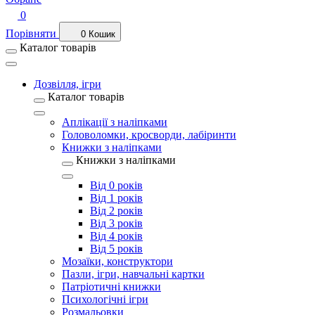
0
Порівняти
0
Кошик
Каталог товарів
Дозвілля, ігри
Каталог товарів
Аплікації з наліпками
Головоломки, кросворди, лабіринти
Книжки з наліпками
Книжки з наліпками
Від 0 років
Від 1 років
Від 2 років
Від 3 років
Від 4 років
Від 5 років
Мозаїки, конструктори
Пазли, ігри, навчальні картки
Патріотичні книжки
Психологічні ігри
Розмальовки