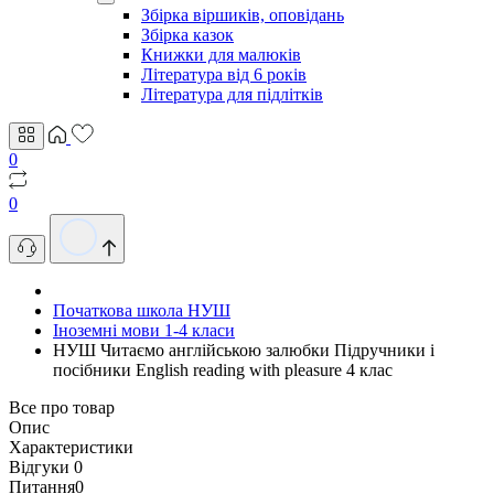
Збірка віршиків, оповідань
Збірка казок
Книжки для малюків
Література від 6 років
Література для підлітків
0
0
Початкова школа НУШ
Іноземні мови 1-4 класи
НУШ Читаємо англійською залюбки Пiдручники i
посiбники English reading with pleasure 4 клас
Все про товар
Опис
Характеристики
Відгуки
0
Питання
0