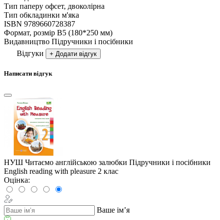
Тип паперу
офсет, двоколірна
Тип обкладинки
м'яка
ISBN
9789660728387
Формат, розмір
В5 (180*250 мм)
Видавництво
Підручники і посібники
Відгуки
+ Додати відгук
Написати відгук
НУШ Читаємо англійською залюбки Пiдручники i посiбники
English reading with pleasure 2 клас
Оцінка:
Ваше ім’я