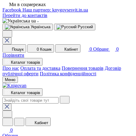
Ми в соцмережах
Facebook
Наш партнер: knygovsesvit.in.ua
Перейти до контактів
ua
Українська
Русский
0
Обране
0
Пошук
0
Кошик
Кабінет
Порівняти
Каталог товарів
Про нас
Оплата та доставка
Повернення товарів
Договір
публічної оферти
Політика конфіденційності
Меню
Каталог товарів
Кабінет
0
Обране