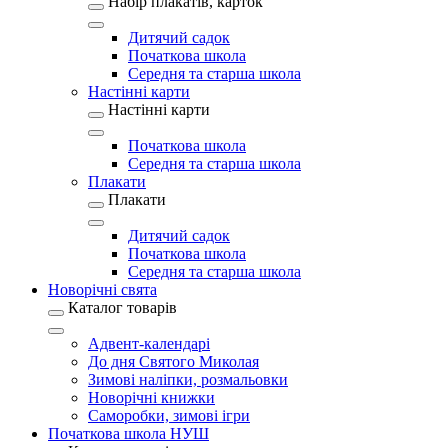
Набір плакатів, карток
Дитячий садок
Початкова школа
Середня та старша школа
Настінні карти
Настінні карти
Початкова школа
Середня та старша школа
Плакати
Плакати
Дитячий садок
Початкова школа
Середня та старша школа
Новорічні свята
Каталог товарів
Адвент-календарі
До дня Святого Миколая
Зимові наліпки, розмальовки
Новорічні книжки
Саморобки, зимові ігри
Початкова школа НУШ