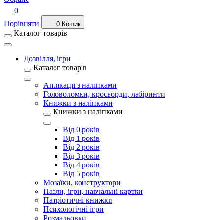
0
Порівняти
0
Кошик
Каталог товарів
Дозвілля, ігри
Каталог товарів
Аплікації з наліпками
Головоломки, кросворди, лабіринти
Книжки з наліпками
Книжки з наліпками
Від 0 років
Від 1 років
Від 2 років
Від 3 років
Від 4 років
Від 5 років
Мозаїки, конструктори
Пазли, ігри, навчальні картки
Патріотичні книжки
Психологічні ігри
Розмальовки