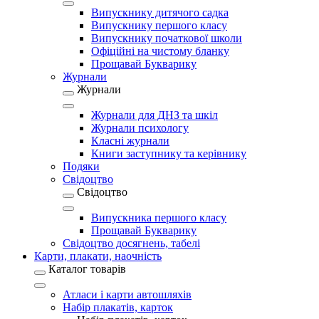
Випускнику дитячого садка
Випускнику першого класу
Випускнику початкової школи
Офіційні на чистому бланку
Прощавай Букварику
Журнали
Журнали
Журнали для ДНЗ та шкіл
Журнали психологу
Класні журнали
Книги заступнику та керівнику
Подяки
Свідоцтво
Свідоцтво
Випускника першого класу
Прощавай Букварику
Свідоцтво досягнень, табелі
Карти, плакати, наочність
Каталог товарів
Атласи і карти автошляхів
Набір плакатів, карток