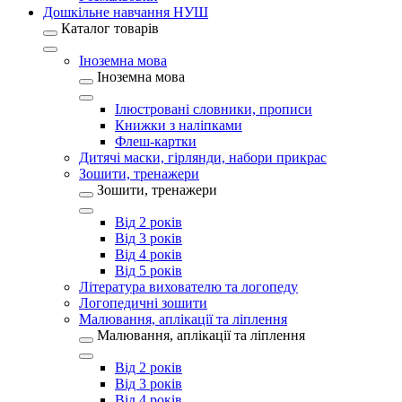
Дошкільне навчання НУШ
Каталог товарів
Іноземна мова
Іноземна мова
Ілюстровані словники, прописи
Книжки з наліпками
Флеш-картки
Дитячі маски, гірлянди, набори прикрас
Зошити, тренажери
Зошити, тренажери
Від 2 років
Від 3 років
Від 4 років
Від 5 років
Література вихователю та логопеду
Логопедичні зошити
Малювання, аплікації та ліплення
Малювання, аплікації та ліплення
Від 2 років
Від 3 років
Від 4 років