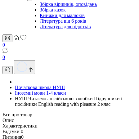
Збірка віршиків, оповідань
Збірка казок
Книжки для малюків
Література від 6 років
Література для підлітків
0
0
Початкова школа НУШ
Іноземні мови 1-4 класи
НУШ Читаємо англійською залюбки Пiдручники i
посiбники English reading with pleasure 2 клас
Все про товар
Опис
Характеристики
Відгуки
0
Питання
0