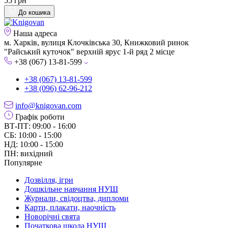
55 грн
До кошика
Наша адреса
м. Харків, вулиця Клочківська 30, Книжковий ринок
"Райський куточок" верхній ярус 1-й ряд 2 місце
+38 (067) 13-81-599
+38 (067) 13-81-599
+38 (096) 62-96-212
info@knigovan.com
Графік роботи
ВТ-ПТ: 09:00 - 16:00
СБ: 10:00 - 15:00
НД: 10:00 - 15:00
ПН: вихідний
Популярне
Дозвілля, ігри
Дошкільне навчання НУШ
Журнали, свідоцтва, дипломи
Карти, плакати, наочність
Новорічні свята
Початкова школа НУШ