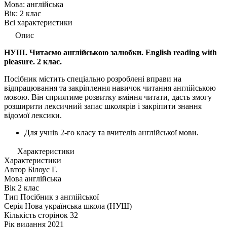
Мова:
англійська
Вік:
2 клас
Всі характеристики
Опис
НУШ. Читаємо англійською залюбки. English reading with
pleasure. 2 клас.
Посібник містить спеціально розроблені вправи на
відпрацювання та закріплення навичок читання англійською
мовою. Він сприятиме розвитку вміння читати, дасть змогу
розширити лексичний запас школярів і закріпити знання
відомої лексики.
Для учнів 2-го класу та вчителів англійської мови.
Характеристики
Характеристики
Автор
Білоус Г.
Мова
англійська
Вік
2 клас
Тип
Посібник з англійської
Серія
Нова українська школа (НУШ)
Кількість сторінок
32
Рік видання
2021