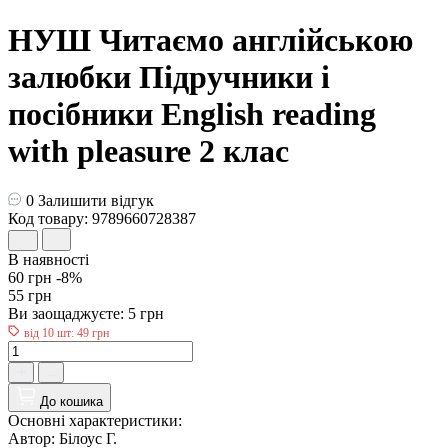
НУШ Читаємо англійською
залюбки Пiдручники i
посiбники English reading
with pleasure 2 клас
0
Залишити відгук
Код товару: 9789660728387
В наявності
60 грн
-8%
55 грн
Ви заощаджуєте:
5 грн
від 10 шт: 49 грн
До кошика
Основні характеристики:
Автор:
Білоус Г.