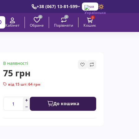
+38 (067) 13-81-599
ua
0
0
0
Обране
Порівняти
Кабінет
Кошик
В наявності
75 грн
від 15 шт: 64 грн
До кошика