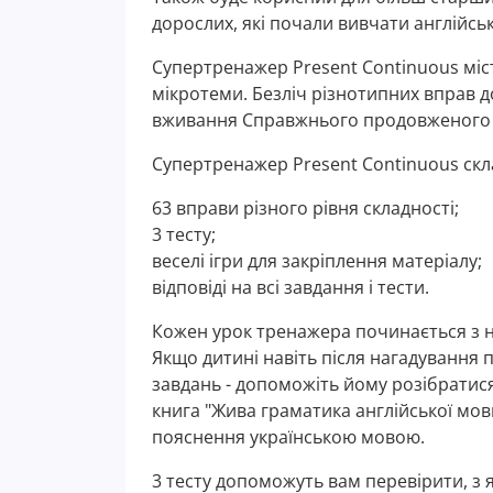
дорослих, які почали вивчати англійськ
Супертренажер Present Continuous міст
мікротеми. Безліч різнотипних вправ
вживання Справжнього продовженого 
Супертренажер Present Continuous скла
63 вправи різного рівня складності;
3 тесту;
веселі ігри для закріплення матеріалу;
відповіді на всі завдання і тести.
Кожен урок тренажера починається з 
Якщо дитині навіть після нагадування
завдань - допоможіть йому розібратис
книга "Жива граматика англійської мови.
пояснення українською мовою.
3 тесту допоможуть вам перевірити, з