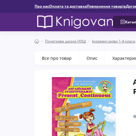
Про нас
Оплата та доставка
Повернення товарів
Дого
Катал
Початкова школа НУШ
Іноземні мови 1-4 класи
Все про товар
Опис
Характери