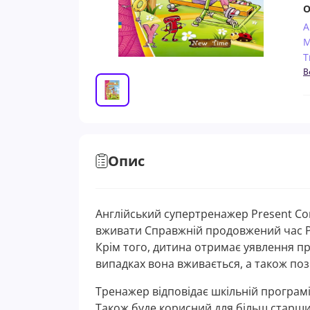
О
А
М
Т
В
Опис
Англійський супертренажер Present C
вживати Справжнiй продовжений час P
Крім того, дитина отримає уявлення про
випадках вона вживається, а також поз
Тренажер відповідає шкільній програмі
Також буде корисний для більш старших 