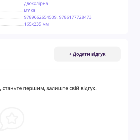
двоколірна
м'яка
9789662654509, 9786177728473
165х235 мм
+ Додати відгук
, станьте першим, залиште свій відгук.