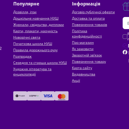
Популярне
Інформація
Дозвілля, ігри
Договір публічної оферти
Дошкільне навчання НУШ
Доставка та оплата
Журнали, свідоцтва, дипломи
Повернення товарів
Карти, плакати, наочність
Політика
конфіденційності
Новорічні свята
Про магазин
Початкова школа НУШ
2
Як замовити
Правила дорожнього руху
Зворотній зв’язок
Розпродаж
Повернення товару
Середня та старша школа НУШ
Карта сайту
Художня література та
енциклопедії
Видавництва
Акції