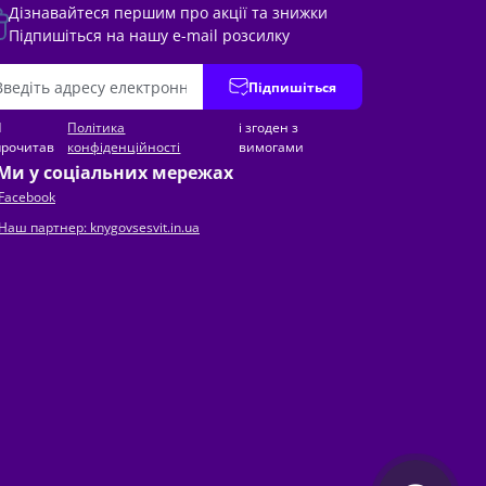
Дізнавайтеся першим про акції та знижки
Підпишіться на нашу e-mail розсилку
Підпишіться
Я
Політика
і згоден з
прочитав
конфіденційності
вимогами
Ми у соціальних мережах
Facebook
Наш партнер: knygovsesvit.in.ua