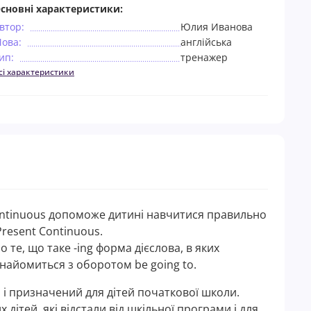
сновні характеристики:
втор:
Юлия Иванова
ова:
англійська
ип:
тренажер
сі характеристики
ontinuous допоможе дитині навчитися правильно
resent Continuous.
 те, що таке -ing форма дієслова, в яких
найомиться з оборотом be going to.
 і призначений для дітей початкової школи.
дітей, які відстали від шкільної програми і для