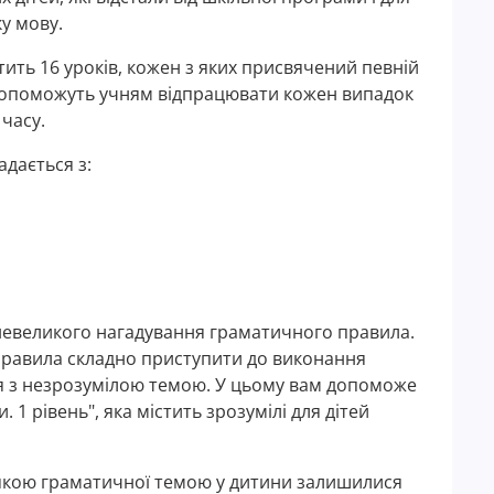
у мову.
ить 16 уроків, кожен з яких присвячений певній
 допоможуть учням відпрацювати кожен випадок
часу.
дається з:
невеликого нагадування граматичного правила.
 правила складно приступити до виконання
я з незрозумілою темою. У цьому вам допоможе
 1 рівень", яка містить зрозумілі для дітей
 якою граматичної темою у дитини залишилися