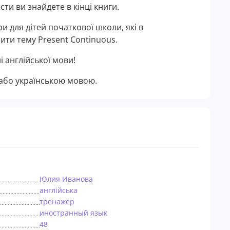
сти ви знайдете в кінці книги.
ри для дітей початкової школи, які в
ти тему Present Continuous.
і англійської мови!
або українською мовою.
Юлия Иванова
англійська
тренажер
иностранный язык
48