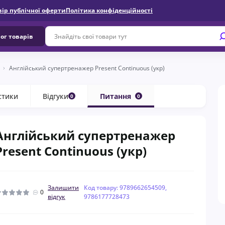
вір публічної оферти
Політика конфіденційності
ог товарів
Англійський супертренажер Present Continuous (укр)
стики
Відгуки
Питання
0
0
Англійський супертренажер
Present Continuous (укр)
Залишити
Код товару: 9789662654509,
0
відгук
9786177728473