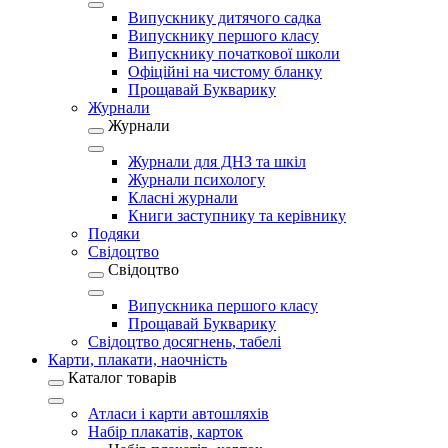
Випускнику дитячого садка
Випускнику першого класу
Випускнику початкової школи
Офіційні на чистому бланку
Прощавай Букварику
Журнали
Журнали
Журнали для ДНЗ та шкіл
Журнали психологу
Класні журнали
Книги заступнику та керівнику
Подяки
Свідоцтво
Свідоцтво
Випускника першого класу
Прощавай Букварику
Свідоцтво досягнень, табелі
Карти, плакати, наочність
Каталог товарів
Атласи і карти автошляхів
Набір плакатів, карток