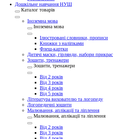
Дошкільне навчання НУШ
Каталог товарів
Іноземна мова
Іноземна мова
Ілюстровані словники, прописи
Книжки з наліпками
Флеш-картки
Дитячі маски, гірлянди, набори прикрас
Зошити, тренажери
Зошити, тренажери
Від 2 років
Від 3 років
Від 4 років
Від 5 років
Література вихователю та логопеду
Логопедичні зошити
Малювання, аплікації та ліплення
Малювання, аплікації та ліплення
Від 2 років
Від 3 років
Від 4 років