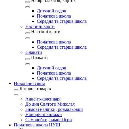
Набір плакатів, карток
Дитячий садок
Початкова школа
Середня та старша школа
Настінні карти
Настінні карти
Початкова школа
Середня та старша школа
Плакати
Плакати
Дитячий садок
Початкова школа
Середня та старша школа
Новорічні свята
Каталог товарів
Адвент-календарі
До дня Святого Миколая
Зимові наліпки, розмальовки
Новорічні книжки
Саморобки, зимові ігри
Початкова школа НУШ