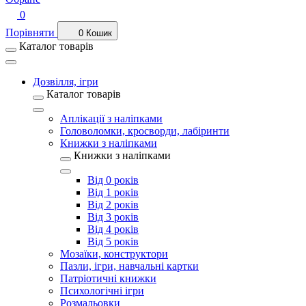
0
Порівняти
0
Кошик
Каталог товарів
Дозвілля, ігри
Каталог товарів
Аплікації з наліпками
Головоломки, кросворди, лабіринти
Книжки з наліпками
Книжки з наліпками
Від 0 років
Від 1 років
Від 2 років
Від 3 років
Від 4 років
Від 5 років
Мозаїки, конструктори
Пазли, ігри, навчальні картки
Патріотичні книжки
Психологічні ігри
Розмальовки