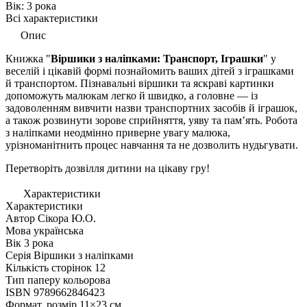
Вік:
3 рока
Всі характеристики
Опис
Книжка "
Віршики з наліпками: Транспорт, Іграшки
"
у
веселій і цікавій формі познайомить ваших дітей з іграшками
й транспортом. Пізнавальні віршики та яскраві картинки
допоможуть малюкам легко й швидко, а головне — із
задоволенням вивчити назви транспортних засобів й іграшок,
а також розвинути зорове сприйняття, уяву та пам’ять. Робота
з наліпками неодмінно приверне увагу малюка,
урізноманітнить процес навчання та не дозволить нудьгувати.
Перетворіть дозвілля дитини на цікаву гру!
Характеристики
Характеристики
Автор
Сікора Ю.О.
Мова
українська
Вік
3 рока
Серія
Віршики з наліпками
Кількість сторінок
12
Тип паперу
кольорова
ISBN
9789662846423
Формат, розмір
11×23 см.