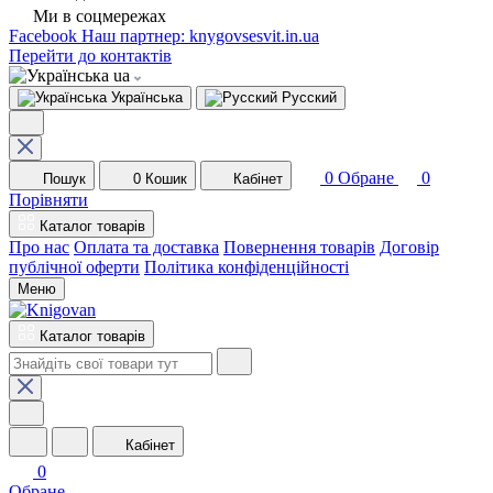
Ми в соцмережах
Facebook
Наш партнер: knygovsesvit.in.ua
Перейти до контактів
ua
Українська
Русский
0
Обране
0
Пошук
0
Кошик
Кабінет
Порівняти
Каталог товарів
Про нас
Оплата та доставка
Повернення товарів
Договір
публічної оферти
Політика конфіденційності
Меню
Каталог товарів
Кабінет
0
Обране