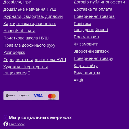
Дозвілля, ігри
Договір публічної оферти
Дошкільне навчання НУШ
Доставка та оплата
Журнали, свідоцтва, дипломи
Повернення товарів
Карти, плакати, наочність
Політика
конфіденційності
Новорічні свята
Про магазин
Початкова школа НУШ
Як замовити
Правила дорожнього руху
Зворотній зв’язок
Розпродаж
Повернення товару
Середня та старша школа НУШ
Карта сайту
Художня література та
енциклопедії
Видавництва
Акції
Ми у соціальних мережах
Facebook