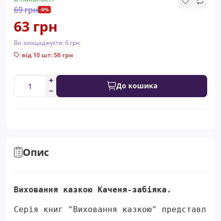
69 грн
-9%
63 грн
Ви заощаджуєте:
6 грн
від 10 шт: 56 грн
До кошика
Опис
Виховання казкою Каченя-забіяка.
Серія книг "Виховання казкою" представляє 