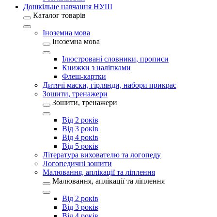
Дошкільне навчання НУШ
Каталог товарів
Іноземна мова
Іноземна мова
Ілюстровані словники, прописи
Книжки з наліпками
Флеш-картки
Дитячі маски, гірлянди, набори прикрас
Зошити, тренажери
Зошити, тренажери
Від 2 років
Від 3 років
Від 4 років
Від 5 років
Література вихователю та логопеду
Логопедичні зошити
Малювання, аплікації та ліплення
Малювання, аплікації та ліплення
Від 2 років
Від 3 років
Від 4 років