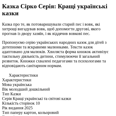
Казка Сірко Серія: Кращі українські
казки
Казка про те, як потоваришували старий пес і вовк, які
хитрощі вигадував вовк, щоб допомогти другові, якого
прогнав із двору хазяїн, і як віддячив вовкові пес.
Пропонуємо серію українських народних казок для дітей з
дотепними та яскравими малюнками. Тексти казок
адаптовано для малюків. Хвиляста форма книжок активізує
тактильну діяльність дитини, стимулюючи її загальний
розвиток. Книжки схвалені педагогами та психологами та
відповідають санітарним нормам.
Характеристики
Характеристики
Мова
українська
Вік
молодший дошкільний
Тип
Казки
Серія
Кращі українські та світові казки
Кількість сторінок
10
Рік видання
2025
Тип паперу
картон, кольоровий