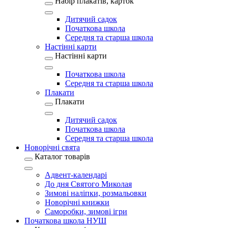
Набір плакатів, карток
Дитячий садок
Початкова школа
Середня та старша школа
Настінні карти
Настінні карти
Початкова школа
Середня та старша школа
Плакати
Плакати
Дитячий садок
Початкова школа
Середня та старша школа
Новорічні свята
Каталог товарів
Адвент-календарі
До дня Святого Миколая
Зимові наліпки, розмальовки
Новорічні книжки
Саморобки, зимові ігри
Початкова школа НУШ