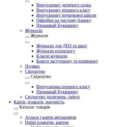
Випускнику дитячого садка
Випускнику першого класу
Випускнику початкової школи
Офіційні на чистому бланку
Прощавай Букварику
Журнали
Журнали
Журнали для ДНЗ та шкіл
Журнали психологу
Класні журнали
Книги заступнику та керівнику
Подяки
Свідоцтво
Свідоцтво
Випускника першого класу
Прощавай Букварику
Свідоцтво досягнень, табелі
Карти, плакати, наочність
Каталог товарів
Атласи і карти автошляхів
Набір плакатів, карток