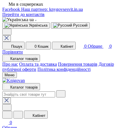
Ми в соцмережах
Facebook
Наш партнер: knygovsesvit.in.ua
Перейти до контактів
ua
Українська
Русский
0
Обране
0
Пошук
0
Кошик
Кабінет
Порівняти
Каталог товарів
Про нас
Оплата та доставка
Повернення товарів
Договір
публічної оферти
Політика конфіденційності
Меню
Каталог товарів
Кабінет
0
Обране