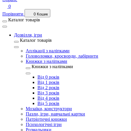
0
Порівняти
0
Кошик
Каталог товарів
Дозвілля, ігри
Каталог товарів
Аплікації з наліпками
Головоломки, кросворди, лабіринти
Книжки з наліпками
Книжки з наліпками
Від 0 років
Від 1 років
Від 2 років
Від 3 років
Від 4 років
Від 5 років
Мозаїки, конструктори
Пазли, ігри, навчальні картки
Патріотичні книжки
Психологічні ігри
Розмальовки