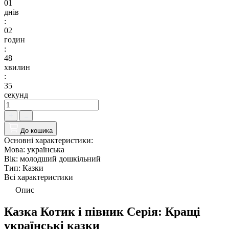
01
днів
:
02
годин
:
48
хвилин
:
34
секунд
До кошика
Основні характеристики:
Мова:
українська
Вік:
молодший дошкільний
Тип:
Казки
Всі характеристики
Опис
Казка Котик і півник Серія: Кращі
українські казки