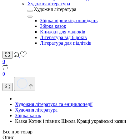
Художня література
Художня література
Збірка віршиків, оповідань
Збірка казок
Книжки для малюків
Література від 6 років
Література для підлітків
0
0
Художня література та енциклопедії
Художня література
Збірка казок
Казка Котик і півник Школа Кращі українські казки
Все про товар
Опис