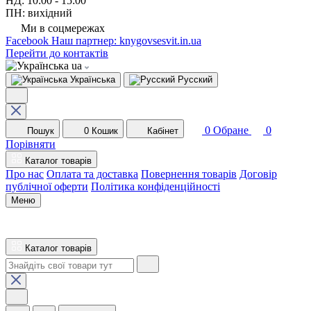
НД: 10:00 - 15:00
ПН: вихідний
Ми в соцмережах
Facebook
Наш партнер: knygovsesvit.in.ua
Перейти до контактів
ua
Українська
Русский
0
Обране
0
Пошук
0
Кошик
Кабінет
Порівняти
Каталог товарів
Про нас
Оплата та доставка
Повернення товарів
Договір
публічної оферти
Політика конфіденційності
Меню
Каталог товарів