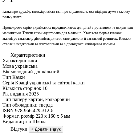
Казка про дружбу, винахідливість та... про слухняність, яка відіграє дуже важливу
роль у житті.
Пропонуємо серію українських народних казок для дітей з дотепними та яскравими
малюнками. Тексти казок адаптовано для малюків. Хвиляста форма книжок
активізує тактильну діяльність дитини, стимулюючи її загальний розвиток. Книжки
схвалені педагогами та психологами та відповідають санітарним нормам.
Характеристики
Характеристики
Мова
українська
Вік
молодший дошкільний
Тип
Казки
Серія
Кращі українські та світові казки
Кількість сторінок
10
Рік видання
2025
Тип паперу
картон, кольоровий
Тип обкладинки
тверда
ISBN
978-966-429-312-6
Формат, розмір
220 х 160 х 5 мм
Видавництво
Школа
Відгуки
+ Додати відгук