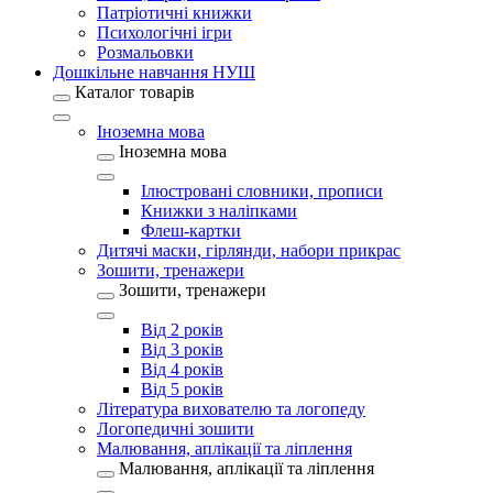
Патріотичні книжки
Психологічні ігри
Розмальовки
Дошкільне навчання НУШ
Каталог товарів
Іноземна мова
Іноземна мова
Ілюстровані словники, прописи
Книжки з наліпками
Флеш-картки
Дитячі маски, гірлянди, набори прикрас
Зошити, тренажери
Зошити, тренажери
Від 2 років
Від 3 років
Від 4 років
Від 5 років
Література вихователю та логопеду
Логопедичні зошити
Малювання, аплікації та ліплення
Малювання, аплікації та ліплення