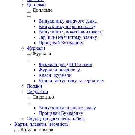
Дипломи
Дипломи
Випускнику дитячого садка
Випускнику першого класу
Випускнику початкової школи
Офіційні на чистому бланку
Прощавай Букварику
Журнали
Журнали
Журнали для ДНЗ та шкіл
Журнали психологу
Класні журнали
Книги заступнику та керівнику
Подяки
Свідоцтво
Свідоцтво
Випускника першого класу
Прощавай Букварику
Свідоцтво досягнень, табелі
Карти, плакати, наочність
Каталог товарів