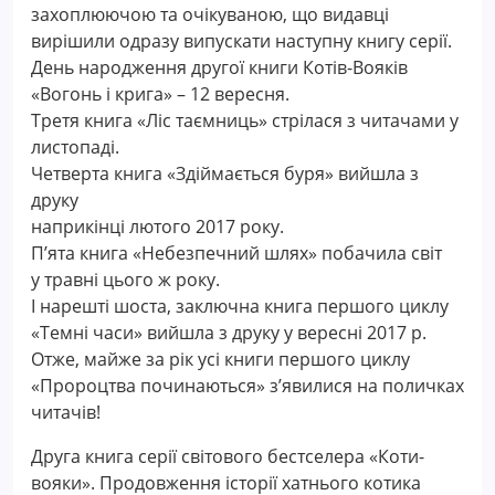
захоплюючою та очікуваною, що видавці
вирішили одразу випускати наступну книгу серії.
День народження другої книги Котів-Вояків
«Вогонь і крига» – 12 вересня.
Третя книга «Ліс таємниць» стрілася з читачами у
листопаді.
Четверта книга «Здіймається буря» вийшла з
друку
наприкінці лютого 2017 року.
П’ята книга «Небезпечний шлях» побачила світ
у травні цього ж року.
І нарешті шоста, заключна книга першого циклу
«Темні часи» вийшла з друку у вересні 2017 р.
Отже, майже за рік усі книги першого циклу
«Пророцтва починаються» з’явилися на поличках
читачів!
Друга книга серії світового бестселера «Коти-
вояки». Продовження історії хатнього котика