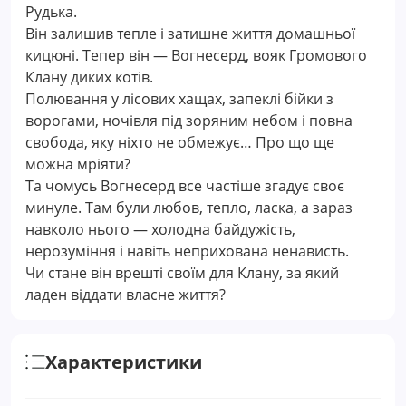
Рудька.
Він залишив тепле і затишне життя домашньої
кицюні. Тепер він — Вогнесерд, вояк Громового
Клану диких котів.
Полювання у лісових хащах, запеклі бійки з
ворогами, ночівля під зоряним небом і повна
свобода, яку ніхто не обмежує… Про що ще
можна мріяти?
Та чомусь Вогнесерд все частіше згадує своє
минуле. Там були любов, тепло, ласка, а зараз
навколо нього — холодна байдужість,
нерозуміння і навіть неприхована ненависть.
Чи стане він врешті своїм для Клану, за який
ладен віддати власне життя?
Характеристики