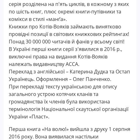
серія розділена на п'ять циклів, в кожному з яких
по шість книг, плюс окремі книги-путівники та
комікси в стилі «манґа».
Книжки про Котів-Вояків займають винятково
провідні позиції в світових книжкових рейтингах!
Понад 30 000 000 читачів й фанів у всьому світі!
В Україні перші книги серії з'явилися в 2016 р.,
виключні права на видання Котів-Вояків
належать видавництву АССА.
Переклад з англійської – Катерина Дудка та Остап
Українець. Оформлення – Олег Панченко.
При перекладі тексту українською для опису
загального устрою котячих кланів та
громадянства їх членів була використана
термінологія Національної скаутської організації
України «Пласт».
Перша книга «На волю!» вийшла з друку 1 серпня
2016 року. Вона виявилася настільки