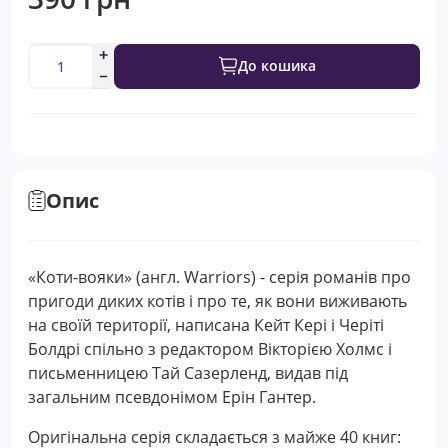
До кошика
Опис
«Коти-вояки» (англ. Warriors) - серія романів про
пригоди диких котів і про те, як вони виживають
на своїй території, написана Кейт Кері і Черіті
Болдрі спільно з редактором Вікторією Холмс і
письменницею Тай Сазерленд, видав під
загальним псевдонімом Ерін Гантер.
Оригінальна серія складається з майже 40 книг: