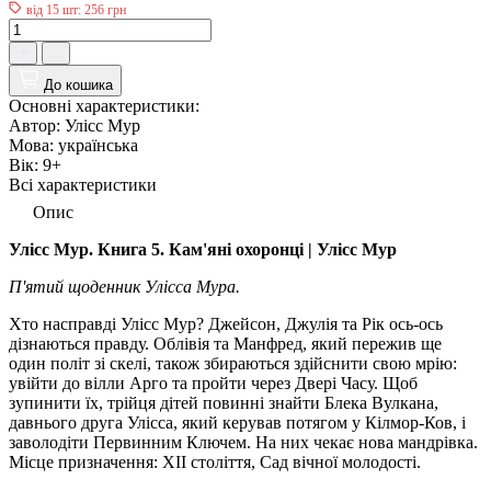
від 15 шт: 256 грн
До кошика
Основні характеристики:
Автор:
Улісс Мур
Мова:
українська
Вік:
9+
Всі характеристики
Опис
Улісс Мур. Книга 5. Кам'яні охоронці | Улісс Мур
П'ятий щоденник Улісса Мура.
Хто насправді Улісс Мур? Джейсон, Джулія та Рік ось-ось
дізнаються правду. Облівія та Манфред, який пережив ще
один політ зі скелі, також збираються здійснити свою мрію:
увійти до вілли Арго та пройти через Двері Часу. Щоб
зупинити їх, трійця дітей повинні знайти Блека Вулкана,
давнього друга Улісса, який керував потягом у Кілмор-Ков, і
заволодіти Первинним Ключем. На них чекає нова мандрівка.
Місце призначення: XII століття, Сад вічної молодості.