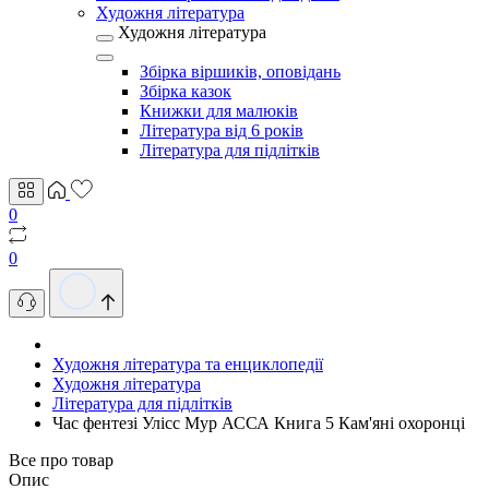
Художня література
Художня література
Збірка віршиків, оповідань
Збірка казок
Книжки для малюків
Література від 6 років
Література для підлітків
0
0
Художня література та енциклопедії
Художня література
Література для підлітків
Час фентезі Улісс Мур АССА Книга 5 Кам'яні охоронці
Все про товар
Опис