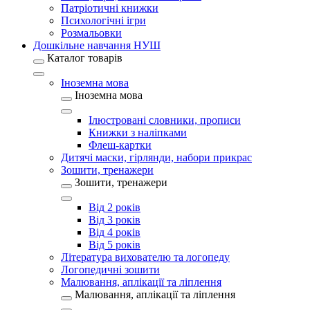
Патріотичні книжки
Психологічні ігри
Розмальовки
Дошкільне навчання НУШ
Каталог товарів
Іноземна мова
Іноземна мова
Ілюстровані словники, прописи
Книжки з наліпками
Флеш-картки
Дитячі маски, гірлянди, набори прикрас
Зошити, тренажери
Зошити, тренажери
Від 2 років
Від 3 років
Від 4 років
Від 5 років
Література вихователю та логопеду
Логопедичні зошити
Малювання, аплікації та ліплення
Малювання, аплікації та ліплення