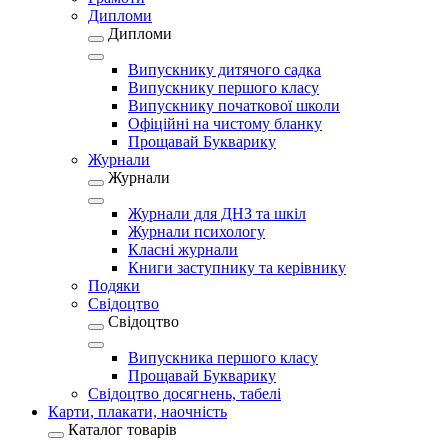
Дипломи
Дипломи
Випускнику дитячого садка
Випускнику першого класу
Випускнику початкової школи
Офіційні на чистому бланку
Прощавай Букварику
Журнали
Журнали
Журнали для ДНЗ та шкіл
Журнали психологу
Класні журнали
Книги заступнику та керівнику
Подяки
Свідоцтво
Свідоцтво
Випускника першого класу
Прощавай Букварику
Свідоцтво досягнень, табелі
Карти, плакати, наочність
Каталог товарів