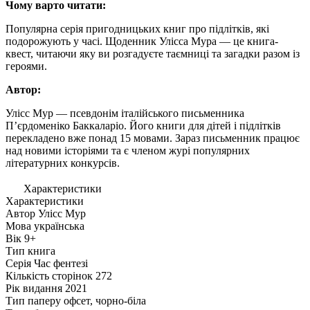
Чому варто читати:
Популярна серія пригодницьких книг про підлітків, які
подорожують у часі. Щоденник Улісса Мура — це книга-
квест, читаючи яку ви розгадуєте таємниці та загадки разом із
героями.
Автор:
Улісс Мур — псевдонім італійського письменника
П’єрдоменіко Баккаларіо. Його книги для дітей і підлітків
перекладено вже понад 15 мовами. Зараз письменник працює
над новими історіями та є членом журі популярних
літературних конкурсів.
Характеристики
Характеристики
Автор
Улісс Мур
Мова
українська
Вік
9+
Тип
книга
Серія
Час фентезі
Кількість сторінок
272
Рік видання
2021
Тип паперу
офсет, чорно-біла