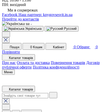
НД: 10:00 - 15:00
ПН: вихідний
Ми в соцмережах
Facebook
Наш партнер: knygovsesvit.in.ua
Перейти до контактів
ua
Українська
Русский
0
Обране
0
Пошук
0
Кошик
Кабінет
Порівняти
Каталог товарів
Про нас
Оплата та доставка
Повернення товарів
Договір
публічної оферти
Політика конфіденційності
Меню
Каталог товарів