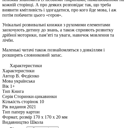
кожній сторінці. А про деяких розповідає так, що треба
виявити кмітливість і здогадатися, про кого йде мова, і аж
потім побачити цього «героя».
Унікальні розвивальні книжки з рухомими елементами
заохочують дитину до знань, а також сприяють розвитку
дрібної моторики, пам’яті та уваги, навичок мовлення та
лічби.
Маленькі читачі також познайомляться з довкіллям і
розширять словниковий запас.
Характеристики
Характеристики
Автор
В. Федієнко
Мова
українська
Вік
1+
Тип
Книга
Серія
Сторинки-цикавинки
Кількість сторінок
10
Рік видання
2021
Тип паперу
картон
Формат, розмір
170 х 170 х 20 мм
Видавництво
Школа