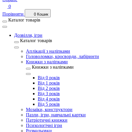
0
Порівняти
0
Кошик
Каталог товарів
Дозвілля, ігри
Каталог товарів
Аплікації з наліпками
Головоломки, кросворди, лабіринти
Книжки з наліпками
Книжки з наліпками
Від 0 років
Від 1 років
Від 2 років
Від 3 років
Від 4 років
Від 5 років
Мозаїки, конструктори
Пазли, ігри, навчальні картки
Патріотичні книжки
Психологічні ігри
Розмальовки