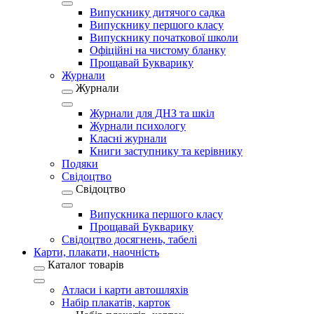
Випускнику дитячого садка
Випускнику першого класу
Випускнику початкової школи
Офіційні на чистому бланку
Прощавай Букварику
Журнали
Журнали
Журнали для ДНЗ та шкіл
Журнали психологу
Класні журнали
Книги заступнику та керівнику
Подяки
Свідоцтво
Свідоцтво
Випускника першого класу
Прощавай Букварику
Свідоцтво досягнень, табелі
Карти, плакати, наочність
Каталог товарів
Атласи і карти автошляхів
Набір плакатів, карток