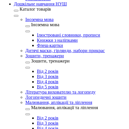
Дошкільне навчання НУШ
Каталог товарів
Іноземна мова
Іноземна мова
Ілюстровані словники, прописи
Книжки з наліпками
Флеш-картки
Дитячі маски, гірлянди, набори прикрас
Зошити, тренажери
Зошити, тренажери
Від 2 років
Від 3 років
Від 4 років
Від 5 років
Література вихователю та логопеду
Логопедичні зошити
Малювання, аплікації та ліплення
Малювання, аплікації та ліплення
Від 2 років
Від 3 років
Від 4 років