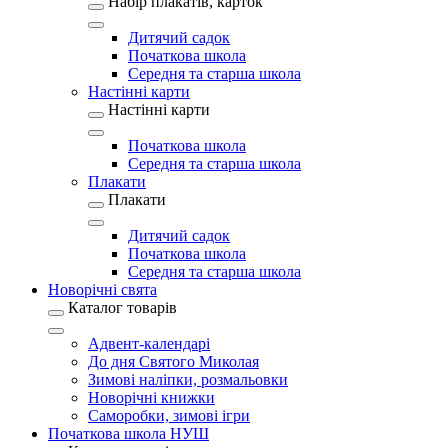
Набір плакатів, карток
Дитячий садок
Початкова школа
Середня та старша школа
Настінні карти
Настінні карти
Початкова школа
Середня та старша школа
Плакати
Плакати
Дитячий садок
Початкова школа
Середня та старша школа
Новорічні свята
Каталог товарів
Адвент-календарі
До дня Святого Миколая
Зимові наліпки, розмальовки
Новорічні книжки
Саморобки, зимові ігри
Початкова школа НУШ