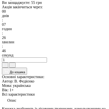
Ви заощаджуєте:
55 грн
Акція закінчиться через:
00
днів
:
07
годин
:
26
хвилин
:
45
секунд
До кошика
Основні характеристики:
Автор:
В. Федієнко
Мова:
українська
Вік:
1+
Всі характеристики
Опис
Книжка знайомить із лісовими тваринами, намальованими на