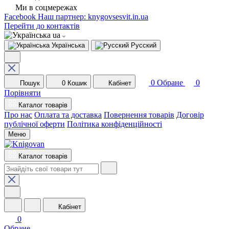
Ми в соцмережах
Facebook
Наш партнер: knygovsesvit.in.ua
Перейти до контактів
ua
Українська
Русский
0
Обране
0
Пошук
0
Кошик
Кабінет
Порівняти
Каталог товарів
Про нас
Оплата та доставка
Повернення товарів
Договір
публічної оферти
Політика конфіденційності
Меню
Каталог товарів
Кабінет
0
Обране