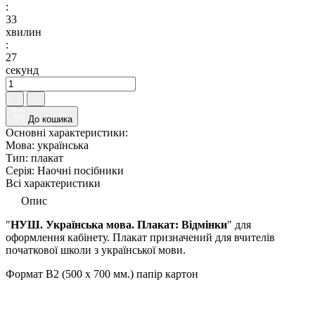
:
33
хвилин
:
26
секунд
До кошика
Основні характеристики:
Мова:
українська
Тип:
плакат
Серія:
Наочні посібники
Всі характеристики
Опис
"
НУШ. Українська мова. Плакат: Відмінки
" для
оформлення кабінету. Плакат призначений для вчителів
початково
ї
школи з української мови.
Формат В2 (500 х 700 мм.) папір картон