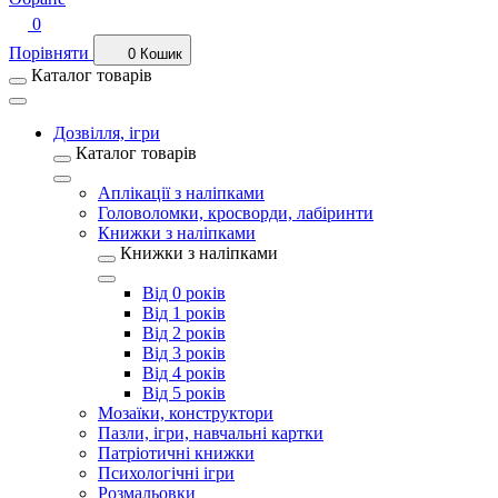
0
Порівняти
0
Кошик
Каталог товарів
Дозвілля, ігри
Каталог товарів
Аплікації з наліпками
Головоломки, кросворди, лабіринти
Книжки з наліпками
Книжки з наліпками
Від 0 років
Від 1 років
Від 2 років
Від 3 років
Від 4 років
Від 5 років
Мозаїки, конструктори
Пазли, ігри, навчальні картки
Патріотичні книжки
Психологічні ігри
Розмальовки