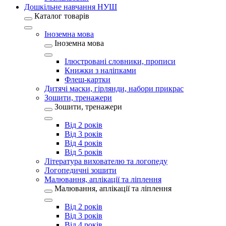
Дошкільне навчання НУШ
Каталог товарів
Іноземна мова
Іноземна мова
Ілюстровані словники, прописи
Книжки з наліпками
Флеш-картки
Дитячі маски, гірлянди, набори прикрас
Зошити, тренажери
Зошити, тренажери
Від 2 років
Від 3 років
Від 4 років
Від 5 років
Література вихователю та логопеду
Логопедичні зошити
Малювання, аплікації та ліплення
Малювання, аплікації та ліплення
Від 2 років
Від 3 років
Від 4 років