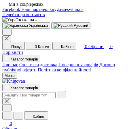
Ми в соцмережах
Facebook
Наш партнер: knygovsesvit.in.ua
Перейти до контактів
ua
Українська
Русский
0
Обране
0
Пошук
0
Кошик
Кабінет
Порівняти
Каталог товарів
Про нас
Оплата та доставка
Повернення товарів
Договір
публічної оферти
Політика конфіденційності
Меню
Каталог товарів
Кабінет
0
Обране