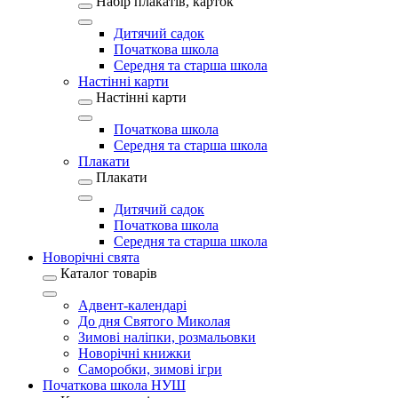
Набір плакатів, карток
Дитячий садок
Початкова школа
Середня та старша школа
Настінні карти
Настінні карти
Початкова школа
Середня та старша школа
Плакати
Плакати
Дитячий садок
Початкова школа
Середня та старша школа
Новорічні свята
Каталог товарів
Адвент-календарі
До дня Святого Миколая
Зимові наліпки, розмальовки
Новорічні книжки
Саморобки, зимові ігри
Початкова школа НУШ