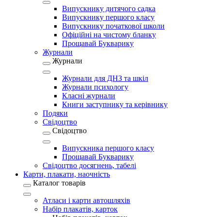
Випускнику дитячого садка
Випускнику першого класу
Випускнику початкової школи
Офіційні на чистому бланку
Прощавай Букварику
Журнали
Журнали
Журнали для ДНЗ та шкіл
Журнали психологу
Класні журнали
Книги заступнику та керівнику
Подяки
Свідоцтво
Свідоцтво
Випускника першого класу
Прощавай Букварику
Свідоцтво досягнень, табелі
Карти, плакати, наочність
Каталог товарів
Атласи і карти автошляхів
Набір плакатів, карток