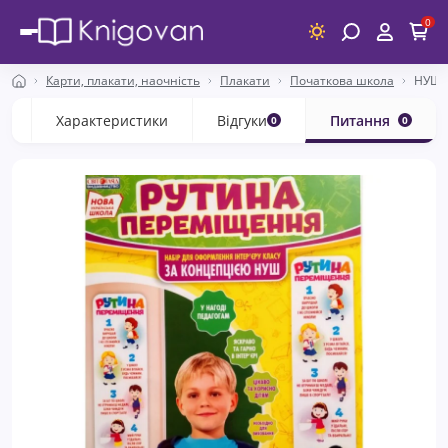
0
Карти, плакати, наочність
Плакати
Початкова школа
НУШ. 
с
Характеристики
Відгуки
Питання
0
0