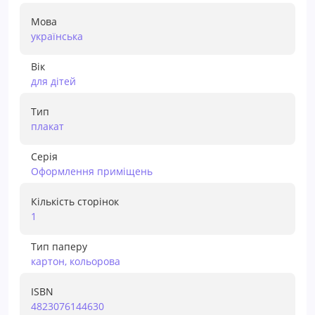
Мова
українська
Вік
для дiтей
Тип
плакат
Серія
Оформлення приміщень
Кількість сторінок
1
Тип паперу
картон, кольорова
ISBN
4823076144630