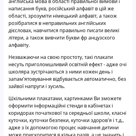
англійська мова в області правильної вимови і
написання букв, російський алфавіт в цій же
області, зрозуміти німецький алфавіт, а також
розібратися в неправильних англійських
дієсловах, навчитися правильно писати великі
літери, а також вивчити букви фр анцузского
алфавіту.
Незважаючи на свою простоту, такі плакати
несуть приголомшливий освітній ефект - адже очі
школяра зустрічаються з ними кожен день і
запам'ятовування відбувається автоматично, без
зайвої напруги і зусиль.
Шкільними плакатами, картинками Ви зможете
оформити інформаційні стенди в кабінетах і
коридорах початкової та середньої школи, класні
куточки, куточки безпеки, куточки здоров'я і т.д.,
адже з їх допомогою процес навчання дитини
може прискоритися в кілька разів, а це значить і