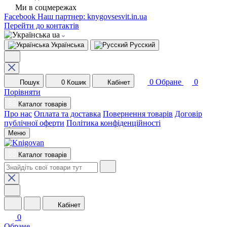
Ми в соцмережах
Facebook
Наш партнер: knygovsesvit.in.ua
Перейти до контактів
ua
Українська
Русский
0
Обране
0
Пошук
0
Кошик
Кабінет
Порівняти
Каталог товарів
Про нас
Оплата та доставка
Повернення товарів
Договір
публічної оферти
Політика конфіденційності
Меню
Каталог товарів
Кабінет
0
Обране