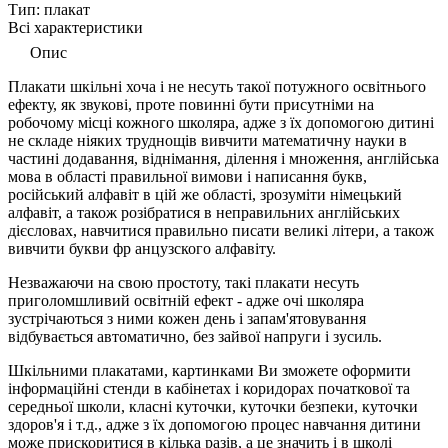
Тип:
плакат
Всі характеристики
Опис
Плакати шкільні хоча і не несуть такої потужного освітнього
ефекту, як звукові, проте повинні бути присутніми на
робочому місці кожного школяра, адже з їх допомогою дитині
не складе ніяких труднощів вивчити математичну науки в
частині додавання, віднімання, ділення і множення, англійська
мова в області правильної вимови і написання букв,
російський алфавіт в цій же області, зрозуміти німецький
алфавіт, а також розібратися в неправильних англійських
дієсловах, навчитися правильно писати великі літери, а також
вивчити букви фр анцузского алфавіту.
Незважаючи на свою простоту, такі плакати несуть
приголомшливий освітній ефект - адже очі школяра
зустрічаються з ними кожен день і запам'ятовування
відбувається автоматично, без зайвої напруги і зусиль.
Шкільними плакатами, картинками Ви зможете оформити
інформаційні стенди в кабінетах і коридорах початкової та
середньої школи, класні куточки, куточки безпеки, куточки
здоров'я і т.д., адже з їх допомогою процес навчання дитини
може прискоритися в кілька разів, а це значить і в школі