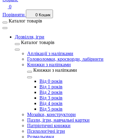
0
Порівняти
0
Кошик
Каталог товарів
Дозвілля, ігри
Каталог товарів
Аплікації з наліпками
Головоломки, кросворди, лабіринти
Книжки з наліпками
Книжки з наліпками
Від 0 років
Від 1 років
Від 2 років
Від 3 років
Від 4 років
Від 5 років
Мозаїки, конструктори
Пазли, ігри, навчальні картки
Патріотичні книжки
Психологічні ігри
Розмальовки