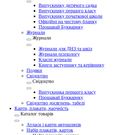
Випускнику дитячого садка
Випускнику першого класу
Випускнику початкової школи
Офіційні на чистому бланку
Прощавай Букварику
Журнали
Журнали
Журнали для ДНЗ та шкіл
Журнали психологу
Класні журнали
Книги заступнику та керівнику
Подяки
Свідоцтво
Свідоцтво
Випускника першого класу
Прощавай Букварику
Свідоцтво досягнень, табелі
Карти, плакати, наочність
Каталог товарів
Атласи і карти автошляхів
Набір плакатів, карток