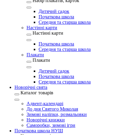
Набір плакатів, карток
Дитячий садок
Початкова школа
Середня та старша школа
Настінні карти
Настінні карти
Початкова школа
Середня та старша школа
Плакати
Плакати
Дитячий садок
Початкова школа
Середня та старша школа
Новорічні свята
Каталог товарів
Адвент-календарі
До дня Святого Миколая
Зимові наліпки, розмальовки
Новорічні книжки
Саморобки, зимові ігри
Початкова школа НУШ