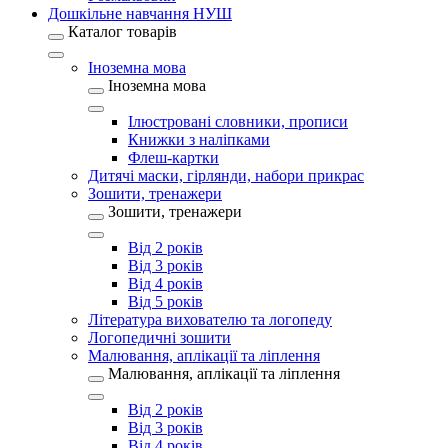
Дошкільне навчання НУШ
Каталог товарів
Іноземна мова
Іноземна мова
Ілюстровані словники, прописи
Книжки з наліпками
Флеш-картки
Дитячі маски, гірлянди, набори прикрас
Зошити, тренажери
Зошити, тренажери
Від 2 років
Від 3 років
Від 4 років
Від 5 років
Література вихователю та логопеду
Логопедичні зошити
Малювання, аплікації та ліплення
Малювання, аплікації та ліплення
Від 2 років
Від 3 років
Від 4 років