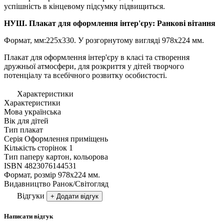
успішність в кінцевому підсумку підвищиться.
НУШ. Плакат для оформлення інтер'єру: Ранкові вітання
Формат, мм:225х330. У розгорнутому вигляді 978х224 мм.
Плакат для оформлення інтер'єру в класі та створення
дружньої атмосфери, для розкриття у дітей творчого
потенціалу та всебічного розвитку особистості.
Характеристики
Характеристики
Мова
українська
Вік
для дiтей
Тип
плакат
Серія
Оформлення приміщень
Кількість сторінок
1
Тип паперу
картон, кольорова
ISBN
4823076144531
Формат, розмір
978х224 мм.
Видавництво
Ранок/Світогляд
Відгуки
+ Додати відгук
Написати відгук