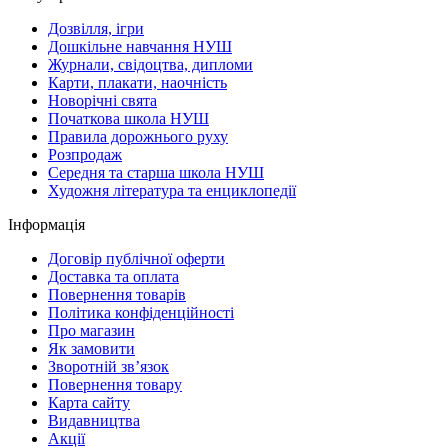
Дозвілля, ігри
Дошкільне навчання НУШ
Журнали, свідоцтва, дипломи
Карти, плакати, наочність
Новорічні свята
Початкова школа НУШ
Правила дорожнього руху
Розпродаж
Середня та старша школа НУШ
Художня література та енциклопедії
Інформація
Договір публічної оферти
Доставка та оплата
Повернення товарів
Політика конфіденційності
Про магазин
Як замовити
Зворотній зв’язок
Повернення товару
Карта сайту
Видавництва
Акції