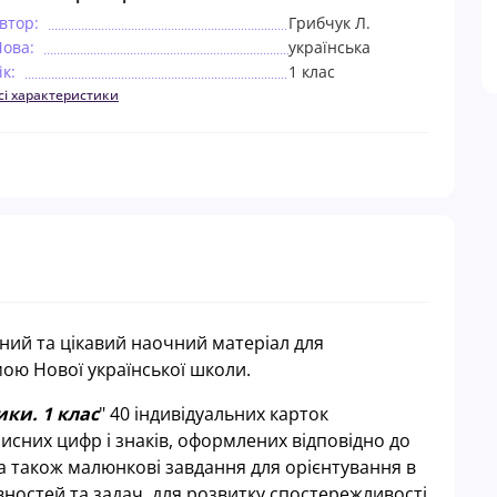
втор:
Грибчук Л.
ова:
українська
ік:
1 клас
сі характеристики
сний та цікавий наочний матеріал для
ою Нової української школи.
ки. 1 клас
" 40 індивідуальних карток
исних цифр і знаків, оформлених відповідно до
 а також малюнкові завдання для орієнтування в
івностей та задач, для розвитку спостережливості