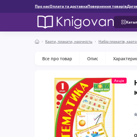
Про нас
Оплата та доставка
Повернення товарів
Дого
Катал
Карти, плакати, наочність
Набір плакатів, карто
Все про товар
Опис
Характери
Акція
О