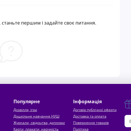
 станьте першим і задайте своє питання.
Популярне
Інформація
Дозвілля, ігри
Договір публічної оферти
Дошкільне навчання НУШ
Доставка та оплата
Журнали, свідоцтва, дипломи
Повернення товарів
Карти, плакати, наочність
Політика