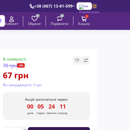
+38 (067) 13-81-599
ua
0
0
0
Обране
Порівняти
Кабінет
Кошик
В наявності
70 грн
-4%
67 грн
Ви заощаджуєте:
3 грн
Акція закінчиться через:
00
05
24
10
:
:
:
днів
годин
хвилин
секунд