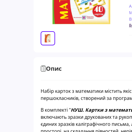
А
М
В
В
Опис
Набір карток з математики містить які
першокласників, створений за програм
В комплектi "
НУШ. Картки з математи
включають зразки друкованих та рукоп
єдиних зразків каліграфічного письма,
просторі, на складання рівностей, нер