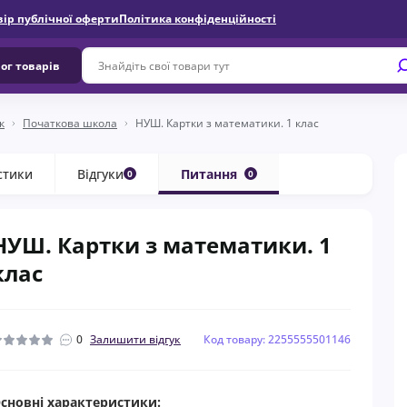
вір публічної оферти
Політика конфіденційності
ог товарів
к
Початкова школа
НУШ. Картки з математики. 1 клас
стики
Відгуки
Питання
0
0
НУШ. Картки з математики. 1
клас
0
Залишити відгук
Код товару: 2255555501146
сновні характеристики: