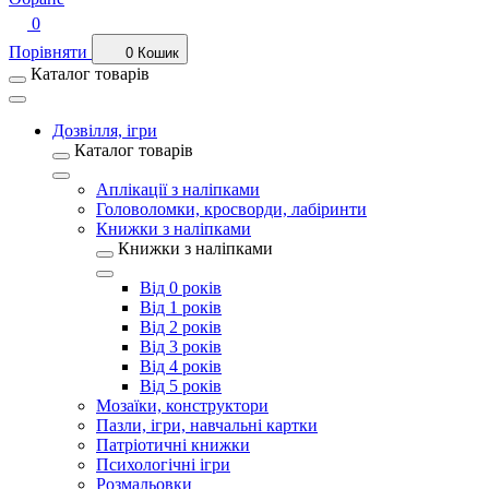
0
Порівняти
0
Кошик
Каталог товарів
Дозвілля, ігри
Каталог товарів
Аплікації з наліпками
Головоломки, кросворди, лабіринти
Книжки з наліпками
Книжки з наліпками
Від 0 років
Від 1 років
Від 2 років
Від 3 років
Від 4 років
Від 5 років
Мозаїки, конструктори
Пазли, ігри, навчальні картки
Патріотичні книжки
Психологічні ігри
Розмальовки