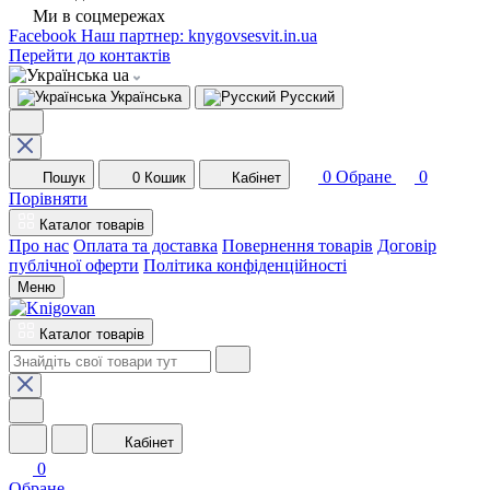
Ми в соцмережах
Facebook
Наш партнер: knygovsesvit.in.ua
Перейти до контактів
ua
Українська
Русский
0
Обране
0
Пошук
0
Кошик
Кабінет
Порівняти
Каталог товарів
Про нас
Оплата та доставка
Повернення товарів
Договір
публічної оферти
Політика конфіденційності
Меню
Каталог товарів
Кабінет
0
Обране