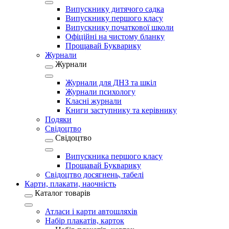
Випускнику дитячого садка
Випускнику першого класу
Випускнику початкової школи
Офіційні на чистому бланку
Прощавай Букварику
Журнали
Журнали
Журнали для ДНЗ та шкіл
Журнали психологу
Класні журнали
Книги заступнику та керівнику
Подяки
Свідоцтво
Свідоцтво
Випускника першого класу
Прощавай Букварику
Свідоцтво досягнень, табелі
Карти, плакати, наочність
Каталог товарів
Атласи і карти автошляхів
Набір плакатів, карток