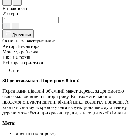
В наявності
210 грн
До кошика
Основні характеристики:
Автор:
Без автора
Мова:
українська
Вік:
3-6 років
Всі характеристики
Опис
3D дерево-макет. Пори року. 8 ігор!
Перед вами цікавий об'ємний макет дерева, за допомогою
якого малюк вивчить пори року. Ви зможете наочно
продемонструвати дитині річний цикл розвитку природи. А
завдяки своєму яскравому багатофункціональному дизайну
дерево може бути прикрасою групи, класу, дитячої кімнати.
Мета:
вивчити пори року;