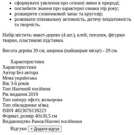
сформувати уявлення про сезонні зміни в природі;
поглибити знання про характерні ознаки пір року;
розширити словниковий запас та кругозір;
розвивати пізнавальну активність, дитячу ініціативність
та творчість.
Набір містить: макет-дерево (4 шт.), клей, пензлик, фігурки
тварин, пластикові підставки.
Висота дерева 39 см, ширина (найширше місце) - 29 см.
Характеристики
Характеристики
Автор
Без автора
Мова
українська
Вік
3-6 років
Тип
Наочний посібник
Рік видання
2019
Тип паперу
офсет, кольорова
Тип обкладинки
м'яка
ISBN
4823076139223
Формат, розмір
40х30,5 см
Видавництво
Ранок/Наочні посібники
Відгуки
+ Додати відгук