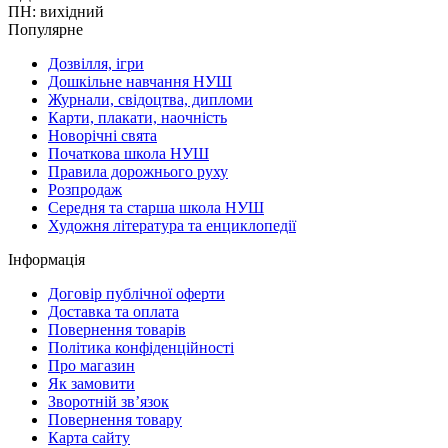
ПН: вихідний
Популярне
Дозвілля, ігри
Дошкільне навчання НУШ
Журнали, свідоцтва, дипломи
Карти, плакати, наочність
Новорічні свята
Початкова школа НУШ
Правила дорожнього руху
Розпродаж
Середня та старша школа НУШ
Художня література та енциклопедії
Інформація
Договір публічної оферти
Доставка та оплата
Повернення товарів
Політика конфіденційності
Про магазин
Як замовити
Зворотній зв’язок
Повернення товару
Карта сайту