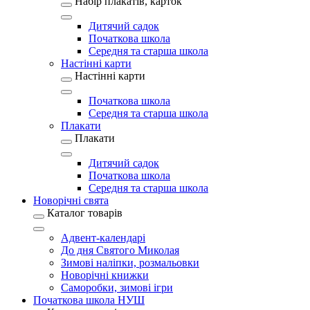
Набір плакатів, карток
Дитячий садок
Початкова школа
Середня та старша школа
Настінні карти
Настінні карти
Початкова школа
Середня та старша школа
Плакати
Плакати
Дитячий садок
Початкова школа
Середня та старша школа
Новорічні свята
Каталог товарів
Адвент-календарі
До дня Святого Миколая
Зимові наліпки, розмальовки
Новорічні книжки
Саморобки, зимові ігри
Початкова школа НУШ