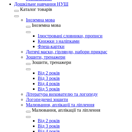
Дошкільне навчання НУШ
Каталог товарів
Іноземна мова
Іноземна мова
Ілюстровані словники, прописи
Книжки з наліпками
Флеш-картки
Дитячі маски, гірлянди, набори прикрас
Зошити, тренажери
Зошити, тренажери
Від 2 років
Від 3 років
Від 4 років
Від 5 років
Література вихователю та логопеду
Логопедичні зошити
Малювання, аплікації та ліплення
Малювання, аплікації та ліплення
Від 2 років
Від 3 років
Від 4 років