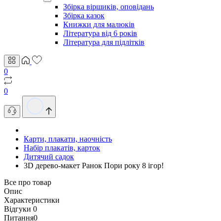
Збірка віршиків, оповідань
Збірка казок
Книжки для малюків
Література від 6 років
Література для підлітків
0
0
Карти, плакати, наочність
Набір плакатів, карток
Дитячий садок
3D дерево-макет Ранок Пори року 8 ігор!
Все про товар
Опис
Характеристики
Відгуки
0
Питання
0