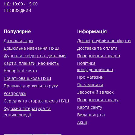
НД: 10:00 - 15:00
ПН: вихідний
Популярне
Інформація
Дозвілля, ігри
Договір публічної оферти
Дошкільне навчання НУШ
Доставка та оплата
Журнали, свідоцтва, дипломи
Повернення товарів
Карти, плакати, наочність
Політика
конфіденційності
Новорічні свята
Про магазин
Початкова школа НУШ
Як замовити
Правила дорожнього руху
Зворотній зв’язок
Розпродаж
Повернення товару
Середня та старша школа НУШ
Карта сайту
Художня література та
енциклопедії
Видавництва
Акції