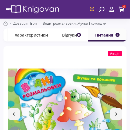
0
Дозвілля, ігри
Водні розмальовки. Жучки і комашки
с
Характеристики
Відгуки
Питання
0
0
Акція