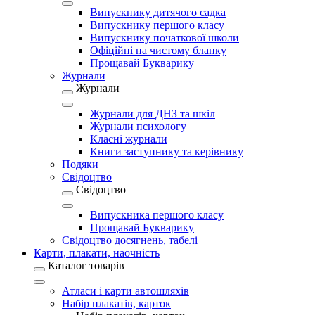
Випускнику дитячого садка
Випускнику першого класу
Випускнику початкової школи
Офіційні на чистому бланку
Прощавай Букварику
Журнали
Журнали
Журнали для ДНЗ та шкіл
Журнали психологу
Класні журнали
Книги заступнику та керівнику
Подяки
Свідоцтво
Свідоцтво
Випускника першого класу
Прощавай Букварику
Свідоцтво досягнень, табелі
Карти, плакати, наочність
Каталог товарів
Атласи і карти автошляхів
Набір плакатів, карток