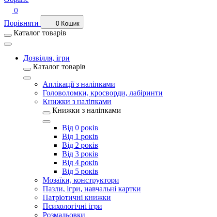
0
Порівняти
0
Кошик
Каталог товарів
Дозвілля, ігри
Каталог товарів
Аплікації з наліпками
Головоломки, кросворди, лабіринти
Книжки з наліпками
Книжки з наліпками
Від 0 років
Від 1 років
Від 2 років
Від 3 років
Від 4 років
Від 5 років
Мозаїки, конструктори
Пазли, ігри, навчальні картки
Патріотичні книжки
Психологічні ігри
Розмальовки