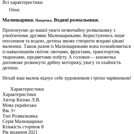
Всі характеристики
Опис
Малюшарики.
. Водяні розмальовки.
Пандочка
Пропонуємо до вашої уваги незвичайну розмальовку з
улюбленими друзями Малюшариками. Користуючись лише
пензликом та водою, дитина зможе створити яскраві цікаві
малюнки. Також разом із Малюшариками вона познайомиться
із навколишнім світом: овочами, фруктами, транспортом,
тваринами, предметами побуту. А головне— книжечка
допоможе розвинути дрібну моторику, увагу та охайність
дитини.
Нехай ваш малюк відчує себе художником і трохи чарівником!
Характеристики
Характеристики
Автор
Кієнко Л.В.
Мова
українська
Вік
3+
Тип
Розмальовка
Серія
Малюшарики
Кількість сторінок
8
Рік видання
2021