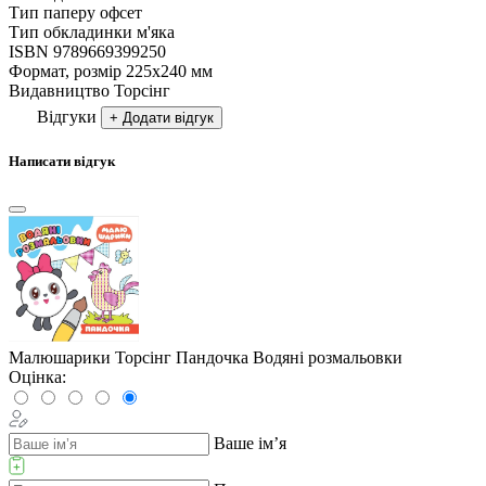
Тип паперу
офсет
Тип обкладинки
м'яка
ISBN
9789669399250
Формат, розмір
225х240 мм
Видавництво
Торсiнг
Відгуки
+ Додати відгук
Написати відгук
Малюшарики Торсінг Пандочка Водяні розмальовки
Оцінка:
Ваше ім’я