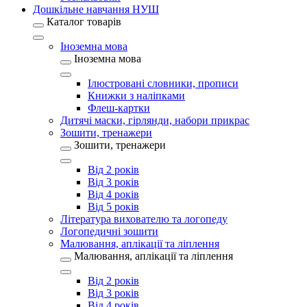
Дошкільне навчання НУШ
Каталог товарів
Іноземна мова
Іноземна мова
Ілюстровані словники, прописи
Книжки з наліпками
Флеш-картки
Дитячі маски, гірлянди, набори прикрас
Зошити, тренажери
Зошити, тренажери
Від 2 років
Від 3 років
Від 4 років
Від 5 років
Література вихователю та логопеду
Логопедичні зошити
Малювання, аплікації та ліплення
Малювання, аплікації та ліплення
Від 2 років
Від 3 років
Від 4 років