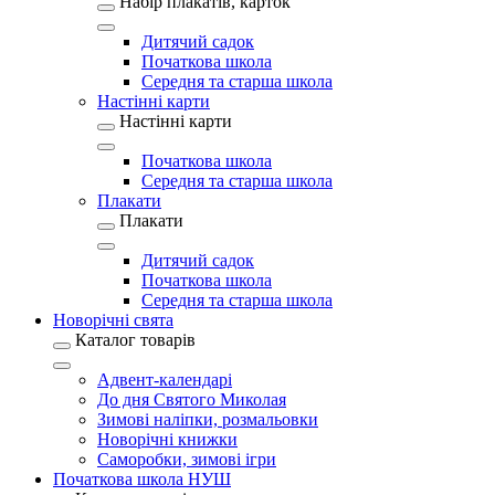
Набір плакатів, карток
Дитячий садок
Початкова школа
Середня та старша школа
Настінні карти
Настінні карти
Початкова школа
Середня та старша школа
Плакати
Плакати
Дитячий садок
Початкова школа
Середня та старша школа
Новорічні свята
Каталог товарів
Адвент-календарі
До дня Святого Миколая
Зимові наліпки, розмальовки
Новорічні книжки
Саморобки, зимові ігри
Початкова школа НУШ