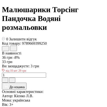
Малюшарики Торсінг
Пандочка Водяні
розмальовки
0
Залишити відгук
Код товару: 9789669399250
В наявності
36 грн
-8%
33 грн
Ви заощаджуєте:
3 грн
від 10 шт: 29 грн
До кошика
Основні характеристики:
Автор:
Кієнко Л.В.
Мова:
українська
Вік:
3+