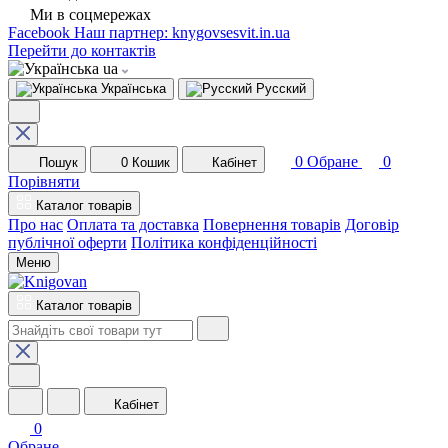
Ми в соцмережах
Facebook
Наш партнер: knygovsesvit.in.ua
Перейти до контактів
ua
Українська
Русский
0
Обране
0
Пошук
0
Кошик
Кабінет
Порівняти
Каталог товарів
Про нас
Оплата та доставка
Повернення товарів
Договір
публічної оферти
Політика конфіденційності
Меню
Каталог товарів
Кабінет
0
Обране