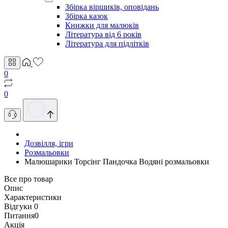
Збірка віршиків, оповідань
Збірка казок
Книжки для малюків
Література від 6 років
Література для підлітків
0
0
Дозвілля, ігри
Розмальовки
Малюшарики Торсінг Пандочка Водяні розмальовки
Все про товар
Опис
Характеристики
Відгуки
0
Питання
0
Акція