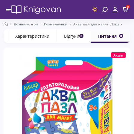
0
Дозвілля, ігри
Розмальовки
Аквапазл для малят: Лицар
с
Характеристики
Відгуки
Питання
0
0
Акція