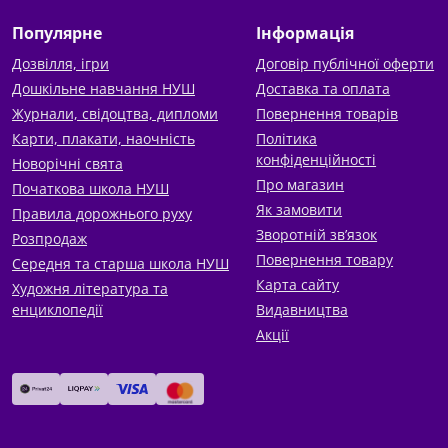
Популярне
Інформація
Дозвілля, ігри
Договір публічної оферти
Дошкільне навчання НУШ
Доставка та оплата
Журнали, свідоцтва, дипломи
Повернення товарів
Карти, плакати, наочність
Політика
конфіденційності
Новорічні свята
Про магазин
Початкова школа НУШ
Як замовити
Правила дорожнього руху
Зворотній зв’язок
Розпродаж
Повернення товару
Середня та старша школа НУШ
Карта сайту
Художня література та
енциклопедії
Видавництва
Акції