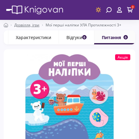
0
Дозвілля, ігри
Мої перші наліпки УЛА Протилежності 3+
с
Характеристики
Відгуки
Питання
0
0
Акція