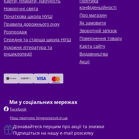
Карти, плакати, наочність
Політика
конфіденційності
Новорічні свята
Про магазин
Початкова школа НУШ
Як замовити
Правила дорожнього руху
Зворотній зв’язок
Розпродаж
Повернення товару
Середня та старша школа НУШ
Карта сайту
Художня література та
енциклопедії
Видавництва
Акції
Ми у соціальних мережах
Facebook
Наш партнер: knygovsesvit.in.ua
Дізнавайтеся першим про акції та знижки
Підпишіться на нашу e-mail розсилку