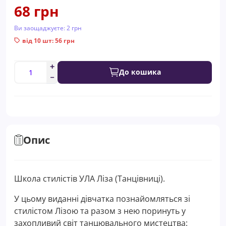
68 грн
Ви заощаджуєте:
2 грн
від 10 шт: 56 грн
До кошика
Опис
Школа стилістів УЛА Ліза (Танцівниці).
У цьому виданні дівчатка познайомляться зі
стилістом Лізою та разом з нею поринуть у
захопливий світ танцювального мистецтва: