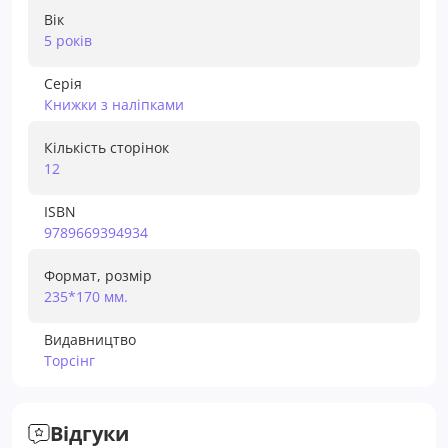
Вік
5 рокiв
Серія
Книжки з наліпками
Кількість сторінок
12
ISBN
9789669394934
Формат, розмір
235*170 мм.
Видавництво
Торсiнг
Відгуки