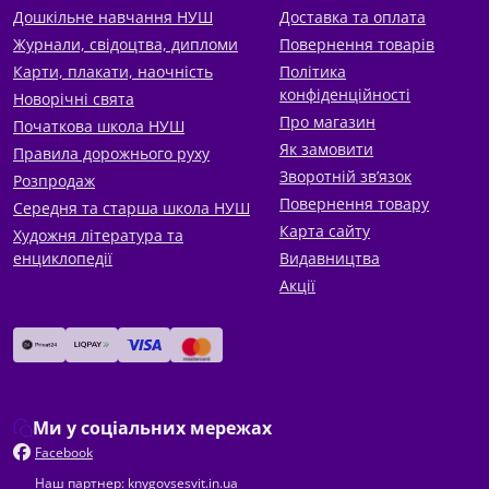
Дошкільне навчання НУШ
Доставка та оплата
Журнали, свідоцтва, дипломи
Повернення товарів
Карти, плакати, наочність
Політика
конфіденційності
Новорічні свята
Про магазин
Початкова школа НУШ
Як замовити
Правила дорожнього руху
Зворотній зв’язок
Розпродаж
Повернення товару
Середня та старша школа НУШ
Карта сайту
Художня література та
енциклопедії
Видавництва
Акції
Ми у соціальних мережах
Facebook
Наш партнер: knygovsesvit.in.ua