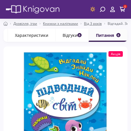
0
Дозвілля, ігри
Книжки з наліпками
Від 3 років
Відгадай. Зн
с
Характеристики
Відгуки
Питання
0
0
Акція