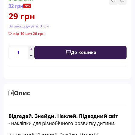
32 грн
-9%
29 грн
Ви заощаджуєте:
3 грн
від 10 шт: 26 грн
До кошика
Опис
Відгадай. Знайди. Наклей. Підводний світ
-
наклiпки
для різнобічного розвитку дитини.