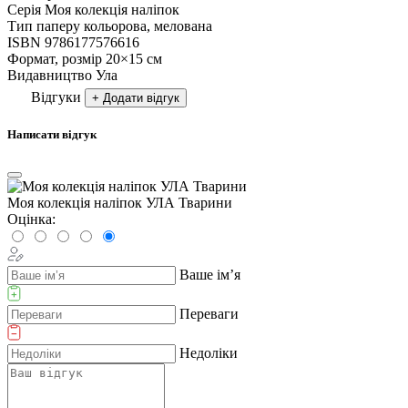
Серія
Моя колекція наліпок
Тип паперу
кольорова, мелована
ISBN
9786177576616
Формат, розмір
20×15 см
Видавництво
Ула
Відгуки
+ Додати відгук
Написати відгук
Моя колекція наліпок УЛА Тварини
Оцінка:
Ваше ім’я
Переваги
Недоліки