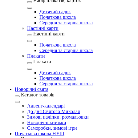
Набір плакатів, карток
Дитячий садок
Початкова школа
Середня та старша школа
Настінні карти
Настінні карти
Початкова школа
Середня та старша школа
Плакати
Плакати
Дитячий садок
Початкова школа
Середня та старша школа
Новорічні свята
Каталог товарів
Адвент-календарі
До дня Святого Миколая
Зимові наліпки, розмальовки
Новорічні книжки
Саморобки, зимові ігри
Початкова школа НУШ