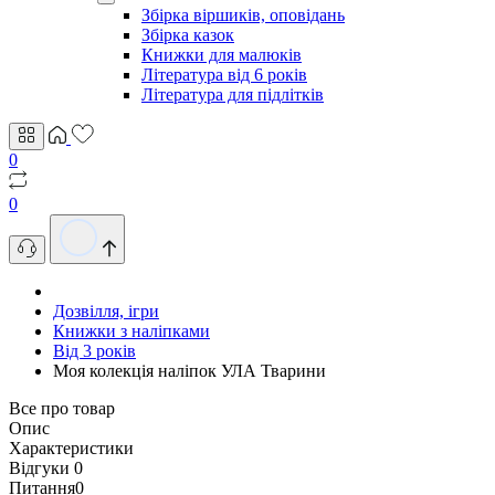
Збірка віршиків, оповідань
Збірка казок
Книжки для малюків
Література від 6 років
Література для підлітків
0
0
Дозвілля, ігри
Книжки з наліпками
Від 3 років
Моя колекція наліпок УЛА Тварини
Все про товар
Опис
Характеристики
Відгуки
0
Питання
0