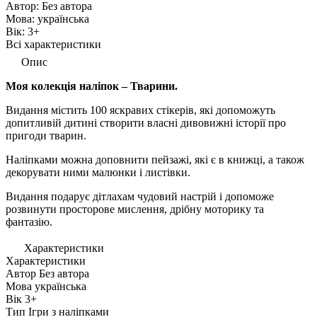
Автор:
Без автора
Мова:
українська
Вік:
3+
Всі характеристики
Опис
Моя колекція наліпок – Тварини.
Видання містить 100 яскравих стікерів, які допоможуть
допитливій дитині створити власні дивовижні історії про
пригоди тварин.
Наліпками можна доповнити пейзажі, які є в книжці, а також
декорувати ними малюнки і листівки.
Видання подарує дітлахам чудовий настрій і допоможе
розвинути просторове мислення, дрібну моторику та
фантазію.
Характеристики
Характеристики
Автор
Без автора
Мова
українська
Вік
3+
Тип
Ігри з наліпками