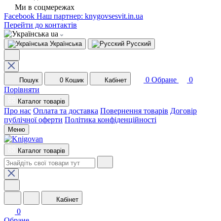
Ми в соцмережах
Facebook
Наш партнер: knygovsesvit.in.ua
Перейти до контактів
ua
Українська
Русский
0
Обране
0
Пошук
0
Кошик
Кабінет
Порівняти
Каталог товарів
Про нас
Оплата та доставка
Повернення товарів
Договір
публічної оферти
Політика конфіденційності
Меню
Каталог товарів
Кабінет
0
Обране