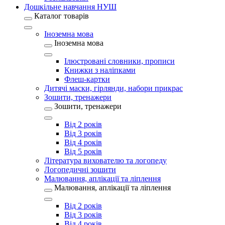
Дошкільне навчання НУШ
Каталог товарів
Іноземна мова
Іноземна мова
Ілюстровані словники, прописи
Книжки з наліпками
Флеш-картки
Дитячі маски, гірлянди, набори прикрас
Зошити, тренажери
Зошити, тренажери
Від 2 років
Від 3 років
Від 4 років
Від 5 років
Література вихователю та логопеду
Логопедичні зошити
Малювання, аплікації та ліплення
Малювання, аплікації та ліплення
Від 2 років
Від 3 років
Від 4 років