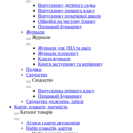
Випускнику дитячого садка
Випускнику першого класу
Випускнику початкової школи
Офіційні на чистому бланку
Прощавай Букварику
Журнали
Журнали
Журнали для ДНЗ та шкіл
Журнали психологу
Класні журнали
Книги заступнику та керівнику
Подяки
Свідоцтво
Свідоцтво
Випускника першого класу
Прощавай Букварику
Свідоцтво досягнень, табелі
Карти, плакати, наочність
Каталог товарів
Атласи і карти автошляхів
Набір плакатів, карток