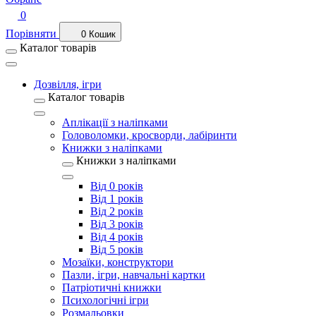
0
Порівняти
0
Кошик
Каталог товарів
Дозвілля, ігри
Каталог товарів
Аплікації з наліпками
Головоломки, кросворди, лабіринти
Книжки з наліпками
Книжки з наліпками
Від 0 років
Від 1 років
Від 2 років
Від 3 років
Від 4 років
Від 5 років
Мозаїки, конструктори
Пазли, ігри, навчальні картки
Патріотичні книжки
Психологічні ігри
Розмальовки