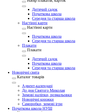
Набір плакатів, карток
Дитячий садок
Початкова школа
Середня та старша школа
Настінні карти
Настінні карти
Початкова школа
Середня та старша школа
Плакати
Плакати
Дитячий садок
Початкова школа
Середня та старша школа
Новорічні свята
Каталог товарів
Адвент-календарі
До дня Святого Миколая
Зимові наліпки, розмальовки
Новорічні книжки
Саморобки, зимові ігри
Початкова школа НУШ