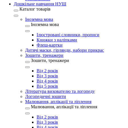
Дошкільне навчання НУШ
Каталог товарів
Іноземна мова
Іноземна мова
Ілюстровані словники, прописи
Книжки з наліпками
Флеш-картки
Дитячі маски, гірлянди, набори прикрас
Зошити, тренажери
Зошити, тренажери
Від 2 років
Від 3 років
Від 4 років
Від 5 років
Література вихователю та логопеду
Логопедичні зошити
Малювання, аплікації та ліплення
Малювання, аплікації та ліплення
Від 2 років
Від 3 років
Від 4 років