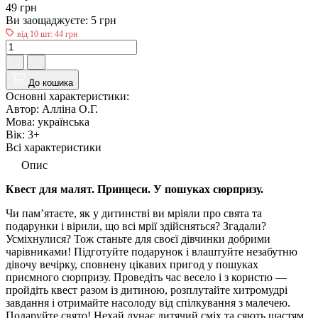
49 грн
Ви заощаджуєте:
5 грн
від 10 шт: 44 грн
До кошика
Основні характеристики:
Автор:
Алліна О.Г.
Мова:
українська
Вік:
3+
Всі характеристики
Опис
Квест для малят. Принцеси. У пошуках сюрпризу.
Чи пам’ятаєте, як у дитинстві ви мріяли про свята та
подарунки і вірили, що всі мрії здійсняться? Згадали?
Усміхнулися? Тож станьте для своєї дівчинки добрими
чарівниками! Підготуйте подарунок і влаштуйте незабутню
дівочу вечірку, сповнену цікавих пригод у пошуках
приємного сюрпризу. Проведіть час весело і з користю —
пройдіть квест разом із дитиною, розплутайте хитромудрі
завдання і отримайте насолоду від спілкування з малечею.
Подаруйте свято! Нехай лунає дитячий сміх та сяють щастям