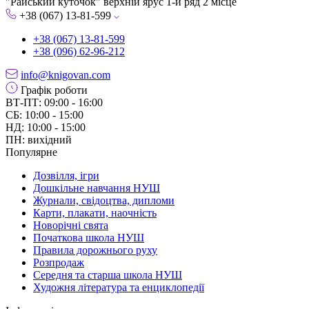
"Райський куточок" верхній ярус 1-й ряд 2 місце
+38 (067) 13-81-599
+38 (067) 13-81-599
+38 (096) 62-96-212
info@knigovan.com
Графік роботи
ВТ-ПТ: 09:00 - 16:00
СБ: 10:00 - 15:00
НД: 10:00 - 15:00
ПН: вихідний
Популярне
Дозвілля, ігри
Дошкільне навчання НУШ
Журнали, свідоцтва, дипломи
Карти, плакати, наочність
Новорічні свята
Початкова школа НУШ
Правила дорожнього руху
Розпродаж
Середня та старша школа НУШ
Художня література та енциклопедії