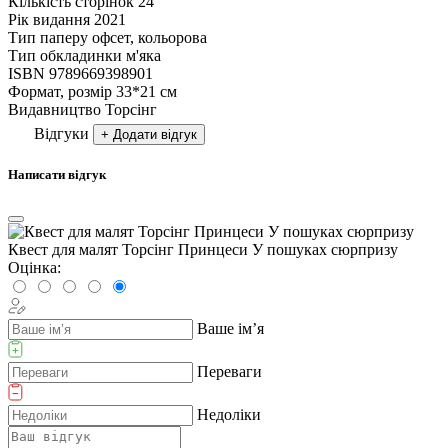
Кількість сторінок
24
Рік видання
2021
Тип паперу
офсет, кольорова
Тип обкладинки
м'яка
ISBN
9789669398901
Формат, розмір
33*21 см
Видавництво
Торсiнг
Відгуки
+ Додати відгук
Написати відгук
Квест для малят Торсінг Принцеси У пошуках сюрпризу
Оцінка:
Ваше ім’я
Переваги
Недоліки