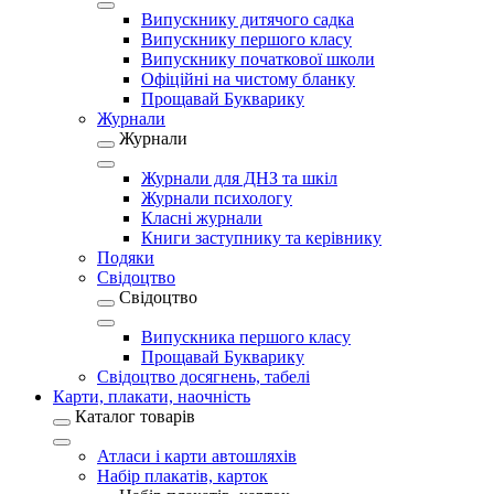
Випускнику дитячого садка
Випускнику першого класу
Випускнику початкової школи
Офіційні на чистому бланку
Прощавай Букварику
Журнали
Журнали
Журнали для ДНЗ та шкіл
Журнали психологу
Класні журнали
Книги заступнику та керівнику
Подяки
Свідоцтво
Свідоцтво
Випускника першого класу
Прощавай Букварику
Свідоцтво досягнень, табелі
Карти, плакати, наочність
Каталог товарів
Атласи і карти автошляхів
Набір плакатів, карток