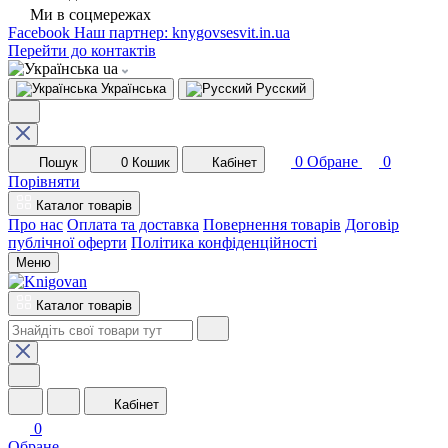
Ми в соцмережах
Facebook
Наш партнер: knygovsesvit.in.ua
Перейти до контактів
ua
Українська
Русский
0
Обране
0
Пошук
0
Кошик
Кабінет
Порівняти
Каталог товарів
Про нас
Оплата та доставка
Повернення товарів
Договір
публічної оферти
Політика конфіденційності
Меню
Каталог товарів
Кабінет
0
Обране