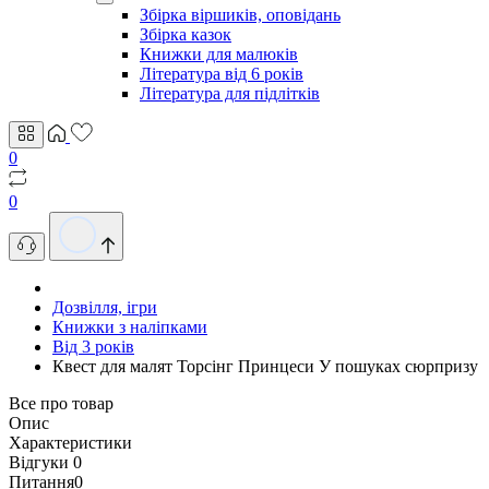
Збірка віршиків, оповідань
Збірка казок
Книжки для малюків
Література від 6 років
Література для підлітків
0
0
Дозвілля, ігри
Книжки з наліпками
Від 3 років
Квест для малят Торсінг Принцеси У пошуках сюрпризу
Все про товар
Опис
Характеристики
Відгуки
0
Питання
0