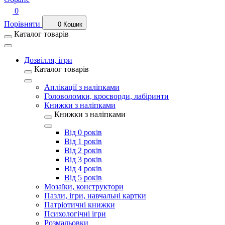
0
Порівняти
0
Кошик
Каталог товарів
Дозвілля, ігри
Каталог товарів
Аплікації з наліпками
Головоломки, кросворди, лабіринти
Книжки з наліпками
Книжки з наліпками
Від 0 років
Від 1 років
Від 2 років
Від 3 років
Від 4 років
Від 5 років
Мозаїки, конструктори
Пазли, ігри, навчальні картки
Патріотичні книжки
Психологічні ігри
Розмальовки