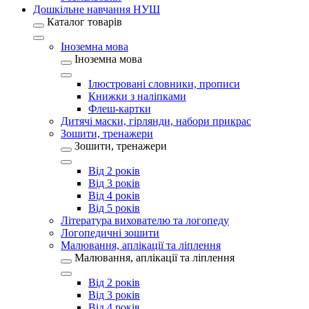
Дошкільне навчання НУШ
Каталог товарів
Іноземна мова
Іноземна мова
Ілюстровані словники, прописи
Книжки з наліпками
Флеш-картки
Дитячі маски, гірлянди, набори прикрас
Зошити, тренажери
Зошити, тренажери
Від 2 років
Від 3 років
Від 4 років
Від 5 років
Література вихователю та логопеду
Логопедичні зошити
Малювання, аплікації та ліплення
Малювання, аплікації та ліплення
Від 2 років
Від 3 років
Від 4 років