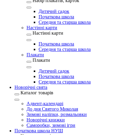
Набір плакатів, карток
Дитячий садок
Початкова школа
Середня та старша школа
Настінні карти
Настінні карти
Початкова школа
Середня та старша школа
Плакати
Плакати
Дитячий садок
Початкова школа
Середня та старша школа
Новорічні свята
Каталог товарів
Адвент-календарі
До дня Святого Миколая
Зимові наліпки, розмальовки
Новорічні книжки
Саморобки, зимові ігри
Початкова школа НУШ