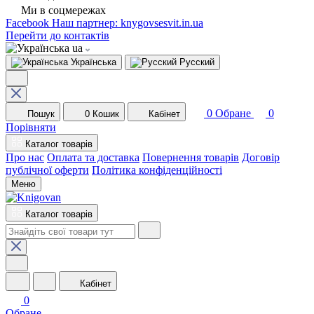
Ми в соцмережах
Facebook
Наш партнер: knygovsesvit.in.ua
Перейти до контактів
ua
Українська
Русский
0
Обране
0
Пошук
0
Кошик
Кабінет
Порівняти
Каталог товарів
Про нас
Оплата та доставка
Повернення товарів
Договір
публічної оферти
Політика конфіденційності
Меню
Каталог товарів
Кабінет
0
Обране