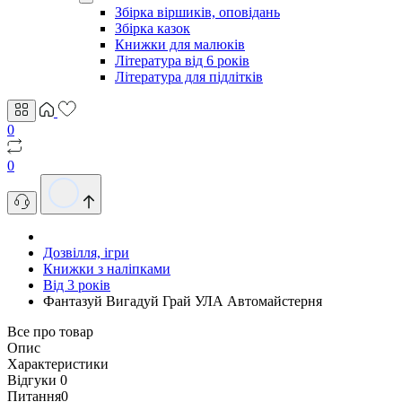
Збірка віршиків, оповідань
Збірка казок
Книжки для малюків
Література від 6 років
Література для підлітків
0
0
Дозвілля, ігри
Книжки з наліпками
Від 3 років
Фантазуй Вигадуй Грай УЛА Автомайстерня
Все про товар
Опис
Характеристики
Відгуки
0
Питання
0