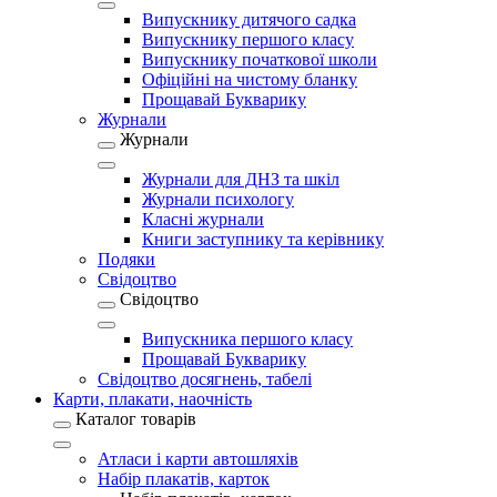
Випускнику дитячого садка
Випускнику першого класу
Випускнику початкової школи
Офіційні на чистому бланку
Прощавай Букварику
Журнали
Журнали
Журнали для ДНЗ та шкіл
Журнали психологу
Класні журнали
Книги заступнику та керівнику
Подяки
Свідоцтво
Свідоцтво
Випускника першого класу
Прощавай Букварику
Свідоцтво досягнень, табелі
Карти, плакати, наочність
Каталог товарів
Атласи і карти автошляхів
Набір плакатів, карток