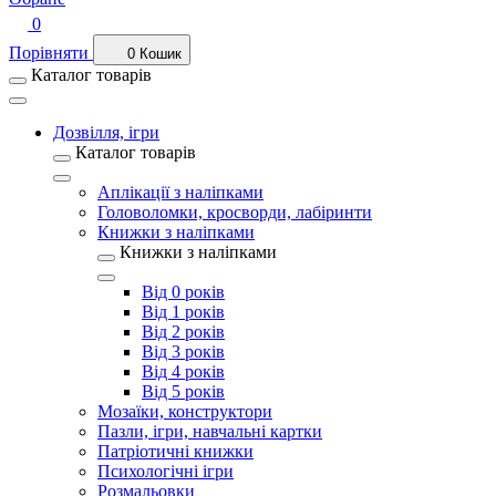
0
Порівняти
0
Кошик
Каталог товарів
Дозвілля, ігри
Каталог товарів
Аплікації з наліпками
Головоломки, кросворди, лабіринти
Книжки з наліпками
Книжки з наліпками
Від 0 років
Від 1 років
Від 2 років
Від 3 років
Від 4 років
Від 5 років
Мозаїки, конструктори
Пазли, ігри, навчальні картки
Патріотичні книжки
Психологічні ігри
Розмальовки