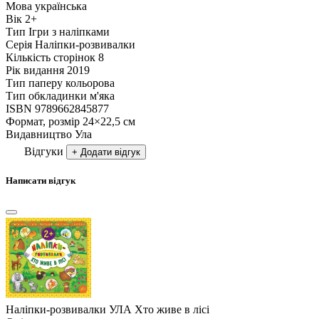
Мова
українська
Вік
2+
Тип
Ігри з наліпками
Серія
Наліпки-розвивалки
Кількість сторінок
8
Рік видання
2019
Тип паперу
кольорова
Тип обкладинки
м'яка
ISBN
9789662845877
Формат, розмір
24×22,5 см
Видавництво
Ула
Відгуки
+ Додати відгук
Написати відгук
Наліпки-розвивалки УЛА Хто живе в лісі