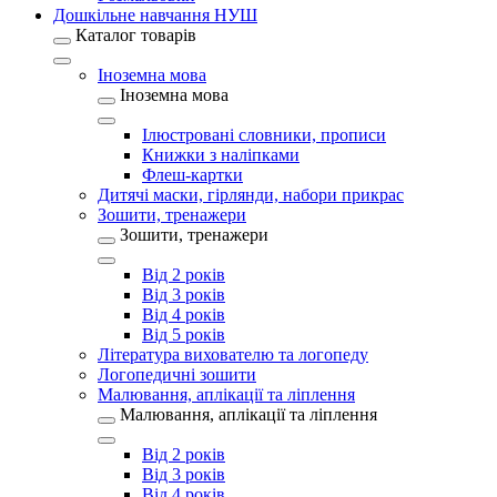
Дошкільне навчання НУШ
Каталог товарів
Іноземна мова
Іноземна мова
Ілюстровані словники, прописи
Книжки з наліпками
Флеш-картки
Дитячі маски, гірлянди, набори прикрас
Зошити, тренажери
Зошити, тренажери
Від 2 років
Від 3 років
Від 4 років
Від 5 років
Література вихователю та логопеду
Логопедичні зошити
Малювання, аплікації та ліплення
Малювання, аплікації та ліплення
Від 2 років
Від 3 років
Від 4 років