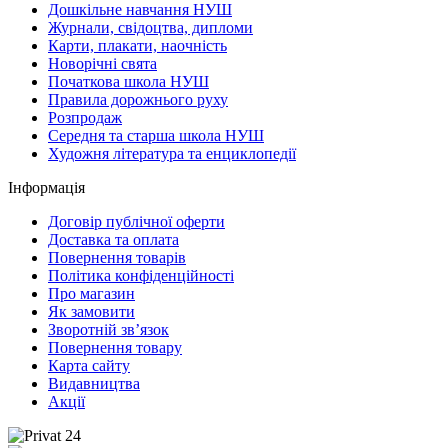
Дошкільне навчання НУШ
Журнали, свідоцтва, дипломи
Карти, плакати, наочність
Новорічні свята
Початкова школа НУШ
Правила дорожнього руху
Розпродаж
Середня та старша школа НУШ
Художня література та енциклопедії
Інформація
Договір публічної оферти
Доставка та оплата
Повернення товарів
Політика конфіденційності
Про магазин
Як замовити
Зворотній зв’язок
Повернення товару
Карта сайту
Видавництва
Акції