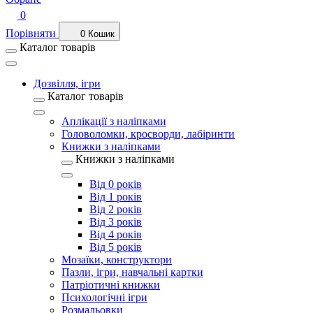
0
Порівняти
0
Кошик
Каталог товарів
Дозвілля, ігри
Каталог товарів
Аплікації з наліпками
Головоломки, кросворди, лабіринти
Книжки з наліпками
Книжки з наліпками
Від 0 років
Від 1 років
Від 2 років
Від 3 років
Від 4 років
Від 5 років
Мозаїки, конструктори
Пазли, ігри, навчальні картки
Патріотичні книжки
Психологічні ігри
Розмальовки