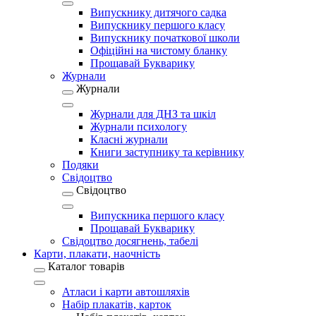
Випускнику дитячого садка
Випускнику першого класу
Випускнику початкової школи
Офіційні на чистому бланку
Прощавай Букварику
Журнали
Журнали
Журнали для ДНЗ та шкіл
Журнали психологу
Класні журнали
Книги заступнику та керівнику
Подяки
Свідоцтво
Свідоцтво
Випускника першого класу
Прощавай Букварику
Свідоцтво досягнень, табелі
Карти, плакати, наочність
Каталог товарів
Атласи і карти автошляхів
Набір плакатів, карток