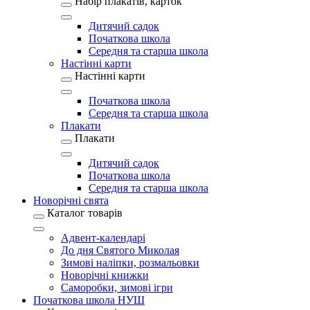
Набір плакатів, карток
Дитячий садок
Початкова школа
Середня та старша школа
Настінні карти
Настінні карти
Початкова школа
Середня та старша школа
Плакати
Плакати
Дитячий садок
Початкова школа
Середня та старша школа
Новорічні свята
Каталог товарів
Адвент-календарі
До дня Святого Миколая
Зимові наліпки, розмальовки
Новорічні книжки
Саморобки, зимові ігри
Початкова школа НУШ