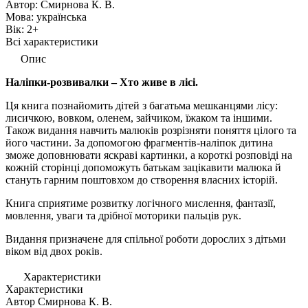
Автор:
Смирнова К. В.
Мова:
українська
Вік:
2+
Всі характеристики
Опис
Наліпки-розвивалки – Хто живе в лісі.
Ця книга познайомить дітей з багатьма мешканцями лісу:
лисичкою, вовком, оленем, зайчиком, їжаком та іншими.
Також видання навчить малюків розрізняти поняття цілого та
його частини. За допомогою фрагментів-наліпок дитина
зможе доповнювати яскраві картинки, а короткі розповіді на
кожній сторінці допоможуть батькам зацікавити малюка й
стануть гарним поштовхом до створення власних історій.
Книга сприятиме розвитку логічного мислення, фантазії,
мовлення, уваги та дрібної моторики пальців рук.
Видання призначене для спільної роботи дорослих з дітьми
віком від двох років.
Характеристики
Характеристики
Автор
Смирнова К. В.