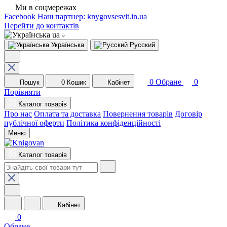
Ми в соцмережах
Facebook
Наш партнер: knygovsesvit.in.ua
Перейти до контактів
ua
Українська
Русский
0
Обране
0
Пошук
0
Кошик
Кабінет
Порівняти
Каталог товарів
Про нас
Оплата та доставка
Повернення товарів
Договір
публічної оферти
Політика конфіденційності
Меню
Каталог товарів
Кабінет
0
Обране