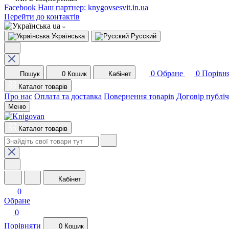
Facebook
Наш партнер: knygovsesvit.in.ua
Перейти до контактів
ua
Українська
Русский
0
Обране
0
Порівн
Пошук
0
Кошик
Кабінет
Каталог товарів
Про нас
Оплата та доставка
Повернення товарів
Договір публі
Меню
Каталог товарів
Кабінет
0
Обране
0
Порівняти
0
Кошик