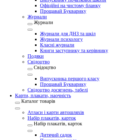
Офіційні на чистому бланку
Прощавай Букварику
Журнали
Журнали
Журнали для ДНЗ та шкіл
Журнали психологу
Класні журнали
Книги заступнику та керівнику
Подяки
Свідоцтво
Свідоцтво
Випускника першого класу
Прощавай Букварику
Свідоцтво досягнень, табелі
Карти, плакати, наочність
Каталог товарів
Атласи і карти автошляхів
Набір плакатів, карток
Набір плакатів, карток
Дитячий садок