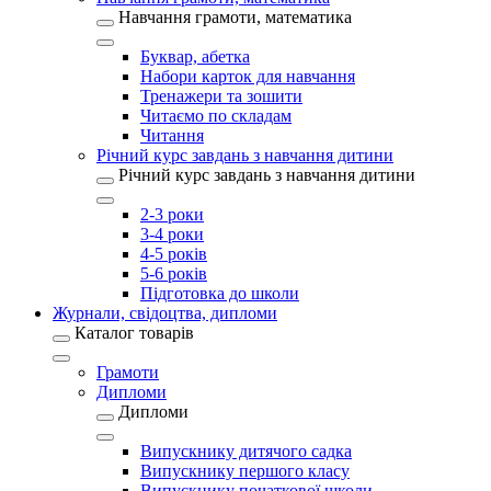
Навчання грамоти, математика
Буквар, абетка
Набори карток для навчання
Тренажери та зошити
Читаємо по складам
Читання
Річний курс завдань з навчання дитини
Річний курс завдань з навчання дитини
2-3 роки
3-4 роки
4-5 років
5-6 років
Підготовка до школи
Журнали, свідоцтва, дипломи
Каталог товарів
Грамоти
Дипломи
Дипломи
Випускнику дитячого садка
Випускнику першого класу
Випускнику початкової школи