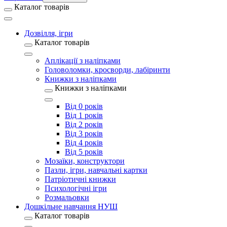
Каталог товарів
Дозвілля, ігри
Каталог товарів
Аплікації з наліпками
Головоломки, кросворди, лабіринти
Книжки з наліпками
Книжки з наліпками
Від 0 років
Від 1 років
Від 2 років
Від 3 років
Від 4 років
Від 5 років
Мозаїки, конструктори
Пазли, ігри, навчальні картки
Патріотичні книжки
Психологічні ігри
Розмальовки
Дошкільне навчання НУШ
Каталог товарів