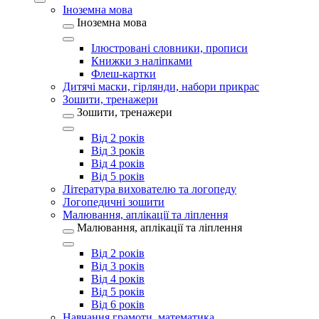
Іноземна мова
Іноземна мова
Ілюстровані словники, прописи
Книжки з наліпками
Флеш-картки
Дитячі маски, гірлянди, набори прикрас
Зошити, тренажери
Зошити, тренажери
Від 2 років
Від 3 років
Від 4 років
Від 5 років
Література вихователю та логопеду
Логопедичні зошити
Малювання, аплікації та ліплення
Малювання, аплікації та ліплення
Від 2 років
Від 3 років
Від 4 років
Від 5 років
Від 6 років
Навчання грамоти, математика