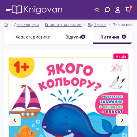
0
Дозвілля, ігри
Книжки з наліпками
Від 1 років
Перша книжк
с
Характеристики
Відгуки
Питання
0
0
Акція