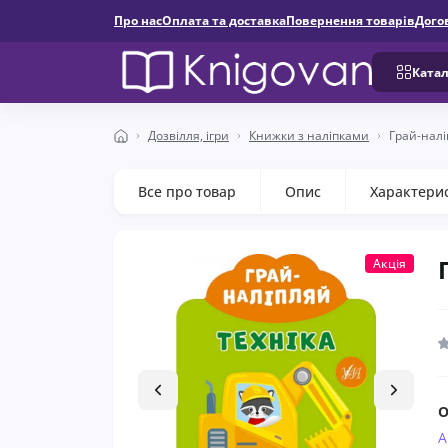
Про нас
Оплата та доставка
Повернення товарів
Дого
Катал
Дозвілля, ігри
Книжки з наліпками
Грай-налі
Все про товар
Опис
Характери
Акція
О
А