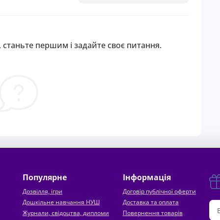
 станьте першим і задайте своє питання.
Популярне
Інформація
Дозвілля, ігри
Договір публічної оферти
Дошкільне навчання НУШ
Доставка та оплата
Журнали, свідоцтва, дипломи
Повернення товарів