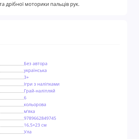
а дрібної моторики пальців рук.
Без автора
українська
3+
Ігри з наліпками
Грай-наліпляй
6
кольорова
м'яка
9789662849745
16,5×23 см
Ула