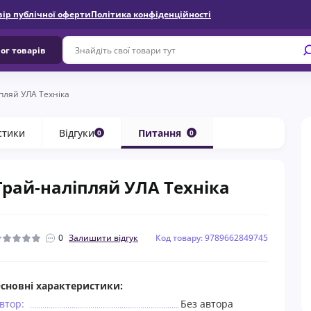
вір публічної оферти
Політика конфіденційності
ог товарів
пляй УЛА Техніка
стики
Відгуки
Питання
0
0
Грай-наліпляй УЛА Техніка
0
Залишити відгук
Код товару: 9789662849745
сновні характеристики:
втор:
Без автора