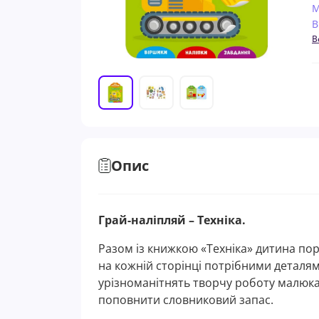
М
В
В
Опис
Грай-наліпляй – Техніка.
Разом із книжкою «Техніка» дитина пор
на кожній сторінці потрібними деталя
урізноманітнять творчу роботу малюк
поповнити словниковий запас.