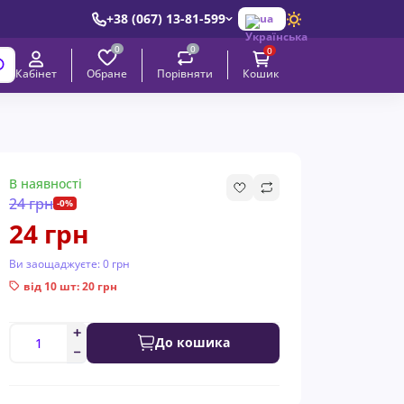
+38 (067) 13-81-599
ua
0
0
0
Обране
Порівняти
Кабінет
Кошик
В наявності
24 грн
-0%
24 грн
Ви заощаджуєте:
0 грн
від 10 шт: 20 грн
До кошика