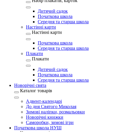
Набір плакатів, карток
Дитячий садок
Початкова школа
Середня та старша школа
Настінні карти
Настінні карти
Початкова школа
Середня та старша школа
Плакати
Плакати
Дитячий садок
Початкова школа
Середня та старша школа
Новорічні свята
Каталог товарів
Адвент-календарі
До дня Святого Миколая
Зимові наліпки, розмальовки
Новорічні книжки
Саморобки, зимові ігри
Початкова школа НУШ