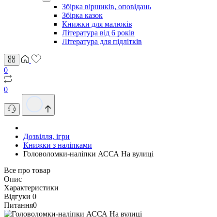
Збірка віршиків, оповідань
Збірка казок
Книжки для малюків
Література від 6 років
Література для підлітків
0
0
Дозвілля, ігри
Книжки з наліпками
Головоломки-наліпки АССА На вулиці
Все про товар
Опис
Характеристики
Відгуки
0
Питання
0