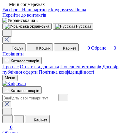
Ми в соцмережах
Facebook
Наш партнер: knygovsesvit.in.ua
Перейти до контактів
ua
Українська
Русский
0
Обране
0
Пошук
0
Кошик
Кабінет
Порівняти
Каталог товарів
Про нас
Оплата та доставка
Повернення товарів
Договір
публічної оферти
Політика конфіденційності
Меню
Каталог товарів
Кабінет
0
Обране