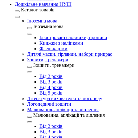
Дошкільне навчання НУШ
Каталог товарів
Іноземна мова
Іноземна мова
Ілюстровані словники, прописи
Книжки з наліпками
Флеш-картки
Дитячі маски, гірлянди, набори прикрас
Зошити, тренажери
Зошити, тренажери
Від 2 років
Від 3 років
Від 4 років
Від 5 років
Література вихователю та логопеду
Логопедичні зошити
Малювання, аплікації та ліплення
Малювання, аплікації та ліплення
Від 2 років
Від 3 років
Від 4 років