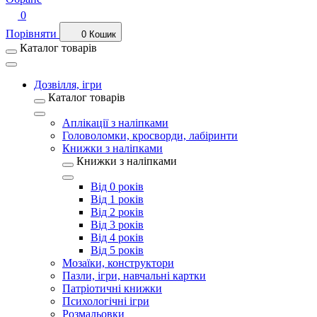
0
Порівняти
0
Кошик
Каталог товарів
Дозвілля, ігри
Каталог товарів
Аплікації з наліпками
Головоломки, кросворди, лабіринти
Книжки з наліпками
Книжки з наліпками
Від 0 років
Від 1 років
Від 2 років
Від 3 років
Від 4 років
Від 5 років
Мозаїки, конструктори
Пазли, ігри, навчальні картки
Патріотичні книжки
Психологічні ігри
Розмальовки