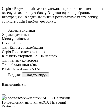
Серія «Розумні наліпки» покликана перетворити навчання на
веселу й захопливу забавку. Завдяки вдало підібраним
ілюстраціям і завданням дитина розвиватиме увагу, логіку,
точність рухів і дрібну моторику.
Характеристики
Характеристики
Мова
українська
Вік
от 4 лет
Тип
Книга с наклейками
Серія
Головоломки-наліпки
Кількість сторінок
12+ 96 наліпок
Тип паперу
кольорова
Тип обкладинки
м'яка
ISBN
978-617-7877-12-6
Відгуки
+ Додати відгук
Написати відгук
Головоломки-наліпки АССА На вулиці
Оцінка: