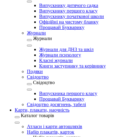
Випускнику дитячого садка
Випускнику першого класу
Випускнику початкової школи
Офіційні на чистому бланку
Прощавай Букварику
Журнали
Журнали
Журнали для ДНЗ та шкіл
Журнали психологу
Класні журнали
Книги заступнику та керівнику
Подяки
Свідоцтво
Свідоцтво
Випускника першого класу
Прощавай Букварику
Свідоцтво досягнень, табелі
Карти, плакати, наочність
Каталог товарів
Атласи і карти автошляхів
Набір плакатів, карток