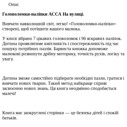
Опис
Головоломки-наліпки АССА На вулиці.
Вивчати навколишній світ, легко! «Головоломки-наліпки»
створені, щоб потішити вашого малюка.
У книзі зібрано 7 цікавих головоломок і 96 яскравих наліпок.
Дитина проявлятиме кмітливість і спостережливість під час
пошуку потрібних пазлів. Барвиста книжка допоможе
малюкові розвинути дрібну моторику, точність рухів, логіку та
увагу.
Дитина зможе самостійно підбирати необхідні пазли, гратися і
вивчати нових тварин. Такий метод найкраще сприяє
засвоєнню нових знань. Ця книга неодмінно сподобається
малечі!
Книга має заокруглені сторінки — це безпека дітей і спокій
батьків.