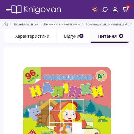
0
Дозвілля, ігри
Книжки з наліпками
Головоломки-наліпки АССА
с
Характеристики
Відгуки
Питання
0
0