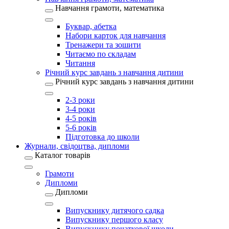
Навчання грамоти, математика
Буквар, абетка
Набори карток для навчання
Тренажери та зошити
Читаємо по складам
Читання
Річний курс завдань з навчання дитини
Річний курс завдань з навчання дитини
2-3 роки
3-4 роки
4-5 років
5-6 років
Підготовка до школи
Журнали, свідоцтва, дипломи
Каталог товарів
Грамоти
Дипломи
Дипломи
Випускнику дитячого садка
Випускнику першого класу
Випускнику початкової школи