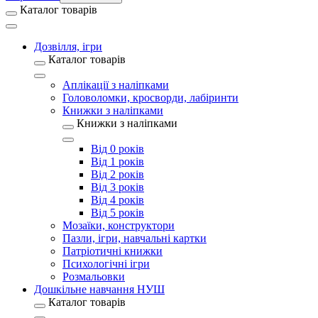
Каталог товарів
Дозвілля, ігри
Каталог товарів
Аплікації з наліпками
Головоломки, кросворди, лабіринти
Книжки з наліпками
Книжки з наліпками
Від 0 років
Від 1 років
Від 2 років
Від 3 років
Від 4 років
Від 5 років
Мозаїки, конструктори
Пазли, ігри, навчальні картки
Патріотичні книжки
Психологічні ігри
Розмальовки
Дошкільне навчання НУШ
Каталог товарів