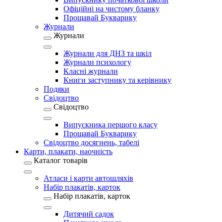
Офіційні на чистому бланку
Прощавай Букварику
Журнали
Журнали
Журнали для ДНЗ та шкіл
Журнали психологу
Класні журнали
Книги заступнику та керівнику
Подяки
Свідоцтво
Свідоцтво
Випускника першого класу
Прощавай Букварику
Свідоцтво досягнень, табелі
Карти, плакати, наочність
Каталог товарів
Атласи і карти автошляхів
Набір плакатів, карток
Набір плакатів, карток
Дитячий садок