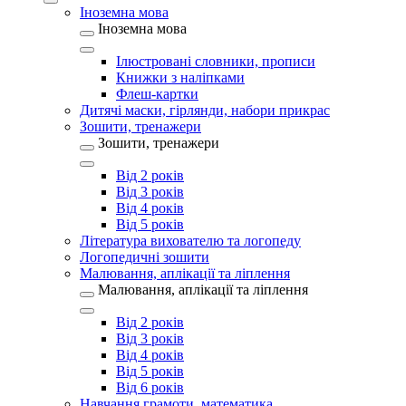
Іноземна мова
Іноземна мова
Ілюстровані словники, прописи
Книжки з наліпками
Флеш-картки
Дитячі маски, гірлянди, набори прикрас
Зошити, тренажери
Зошити, тренажери
Від 2 років
Від 3 років
Від 4 років
Від 5 років
Література вихователю та логопеду
Логопедичні зошити
Малювання, аплікації та ліплення
Малювання, аплікації та ліплення
Від 2 років
Від 3 років
Від 4 років
Від 5 років
Від 6 років
Навчання грамоти, математика