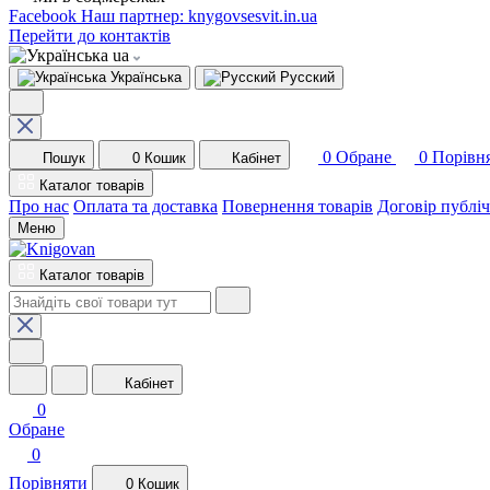
Facebook
Наш партнер: knygovsesvit.in.ua
Перейти до контактів
ua
Українська
Русский
0
Обране
0
Порівн
Пошук
0
Кошик
Кабінет
Каталог товарів
Про нас
Оплата та доставка
Повернення товарів
Договір публі
Меню
Каталог товарів
Кабінет
0
Обране
0
Порівняти
0
Кошик