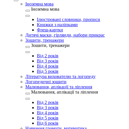
Іноземна мова
Іноземна мова
Ілюстровані словники, прописи
Книжки з наліпками
Флеш-картки
Дитячі маски, гірлянди, набори прикрас
Зошити, тренажери
Зошити, тренажери
Від 2 років
Від 3 років
Від 4 років
Від 5 років
Література вихователю та логопеду
Логопедичні зошити
Малювання, аплікації та ліплення
Малювання, аплікації та ліплення
Від 2 років
Від 3 років
Від 4 років
Від 5 років
Від 6 років
Навчання грамоти, математика