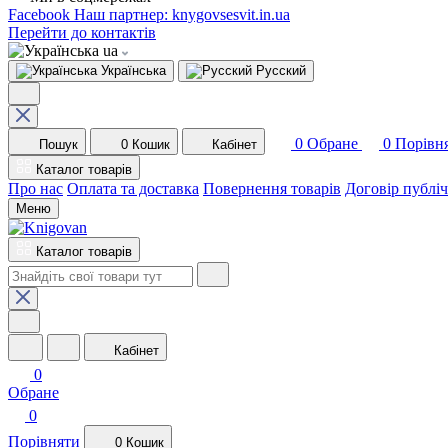
Facebook
Наш партнер: knygovsesvit.in.ua
Перейти до контактів
ua
Українська
Русский
0
Обране
0
Порівн
Пошук
0
Кошик
Кабінет
Каталог товарів
Про нас
Оплата та доставка
Повернення товарів
Договір публі
Меню
Каталог товарів
Кабінет
0
Обране
0
Порівняти
0
Кошик