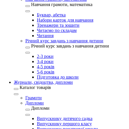
Навчання грамоти, математика
Буквар, абетка
Набори карток для навчання
Тренажери та зошити
Читаємо по складам
Читання
Річний курс завдань з навчання дитини
Річний курс завдань з навчання дитини
2-3 роки
3-4 роки
4-5 років
5-6 років
Підготовка до школи
Журнали, свідоцтва, дипломи
Каталог товарів
Грамоти
Дипломи
Дипломи
Випускнику дитячого садка
Випускнику першого класу
Випускнику початкової школи