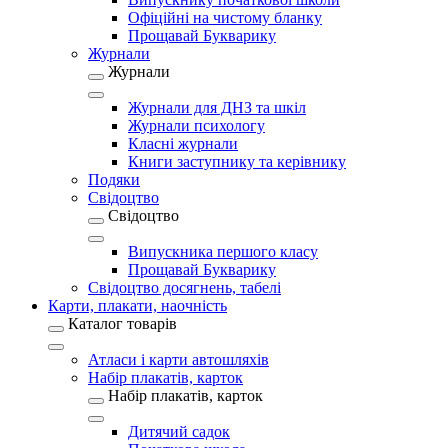
Офіційні на чистому бланку
Прощавай Букварику
Журнали
Журнали
Журнали для ДНЗ та шкіл
Журнали психологу
Класні журнали
Книги заступнику та керівнику
Подяки
Свідоцтво
Свідоцтво
Випускника першого класу
Прощавай Букварику
Свідоцтво досягнень, табелі
Карти, плакати, наочність
Каталог товарів
Атласи і карти автошляхів
Набір плакатів, карток
Набір плакатів, карток
Дитячий садок